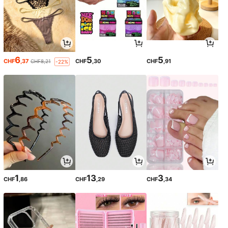
6
5
5
CHF
,37
CHF
,30
CHF
,91
CHF8,21
-22%
1
13
3
CHF
,86
CHF
,29
CHF
,34