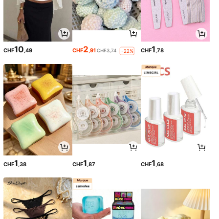
10
2
1
CHF
,49
CHF
,91
CHF
,78
CHF3,74
-22%
1
1
1
CHF
,38
CHF
,87
CHF
,68