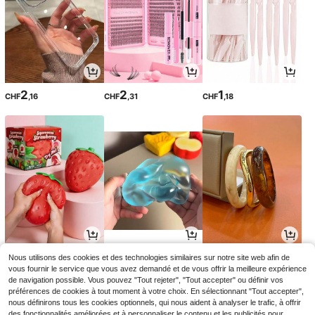
2
2
1
CHF
,16
CHF
,31
CHF
,18
3
3
4
Nous utilisons des cookies et des technologies similaires sur notre site web afin de
CHF
,88
CHF
,06
CHF
,63
CHF4,08
-25%
vous fournir le service que vous avez demandé et de vous offrir la meilleure expérience
de navigation possible. Vous pouvez "Tout rejeter", "Tout accepter" ou définir vos
préférences de cookies à tout moment à votre choix. En sélectionnant "Tout accepter",
nous définirons tous les cookies optionnels, qui nous aident à analyser le trafic, à offrir
des fonctionnalités améliorées et à personnaliser le contenu et les publicités pour