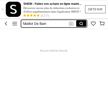
SHEIN - Faites vos achats en ligne maintenant
×
Robe Longue été
Découvrez encore plus de réductions exclusives et
OBTENIR
d'offres supplémentaires dans l'application SHEIN !
Robe
(4,717)
Maillot De Bain
Maillot De Bain Femme
Maillot De Bain 2 Pieces
Robe Longue été
Aucun article trouvé.
Robe