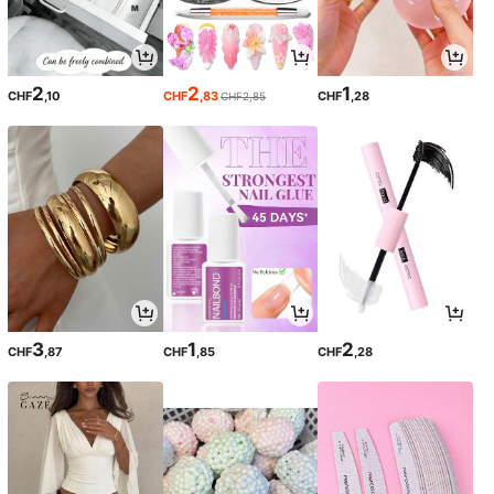
2
2
1
CHF
,10
CHF
,83
CHF
,28
CHF2,85
3
1
2
CHF
,87
CHF
,85
CHF
,28