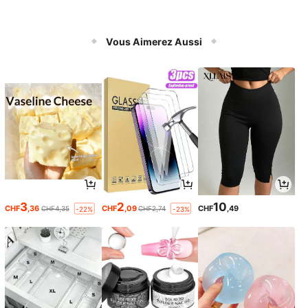
Vous Aimerez Aussi
3
2
10
CHF
,36
CHF
,09
CHF
,49
CHF4,35
CHF2,74
-22%
-23%