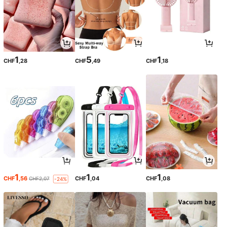
1
5
1
CHF
,28
CHF
,49
CHF
,18
1
1
1
CHF
,56
CHF
,04
CHF
,08
CHF2,07
-24%