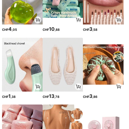
4
10
3
CHF
,05
CHF
,88
CHF
,58
1
13
3
CHF
,38
CHF
,78
CHF
,86