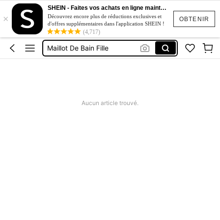
Ensemble Fille été
SHEIN - Faites vos achats en ligne maintenant
×
Découvrez encore plus de réductions exclusives et
Ensemble Fille
OBTENIR
d'offres supplémentaires dans l'application SHEIN !
(4,717)
Maillot De Bain Fille
Robe Fille
Ensemble Fille Rentrer Scolaire
Ensemble Fille été
Ensemble Fille
Aucun article trouvé.