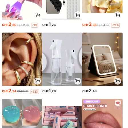
2
1
3
CHF
,80
CHF
,26
CHF
,36
CHF2,90
CHF4,35
-3%
-22%
2
1
2
CHF
,24
CHF
,28
CHF
,49
CHF2,91
-23%