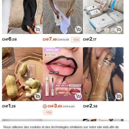
6
7
2
CHF
,08
CHF
,49
CHF
,17
CHF9,99
-25%
1
3
2
CHF
,28
CHF
,60
CHF
,58
CHF4,00
-10%
Nous utilisons des cookies et des technologies similaires sur notre site web afin de