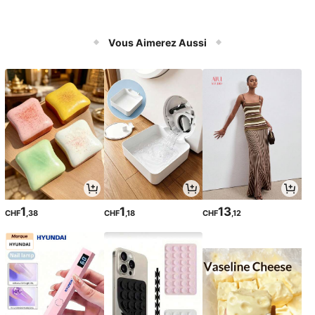
Vous Aimerez Aussi
1
1
13
CHF
,38
CHF
,18
CHF
,12