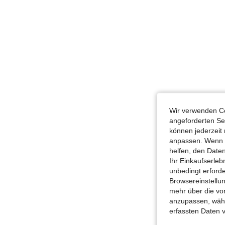
Wir verwenden Co
angeforderten Ser
können jederzeit 
anpassen. Wenn Si
helfen, den Date
Ihr Einkaufserle
unbedingt erford
Browsereinstellun
mehr über die vo
anzupassen, wähle
erfassten Daten 