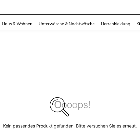
e
and down arrow keys to navigate search Zuletzt gesucht and Suche und Finde. Pr
Haus & Wohnen
Unterwäsche & Nachtwäsche
Herrenkleidung
K
Kein passendes Produkt gefunden. Bitte versuchen Sie es erneut.