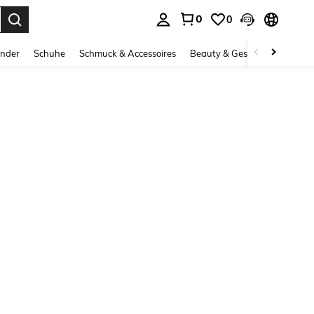
0
0
ess Enter to select.
inder
Schuhe
Schmuck & Accessoires
Beauty & Gesundheit
Gro