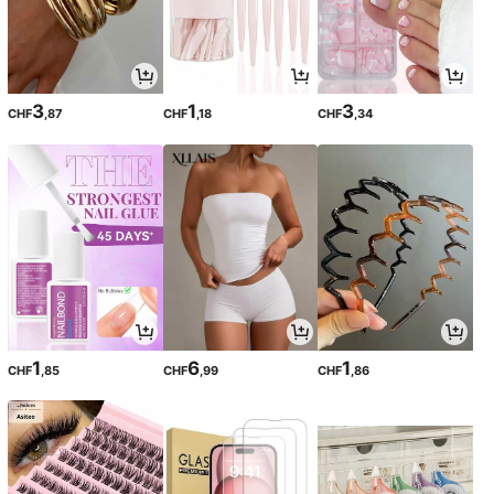
3
1
3
CHF
,87
CHF
,18
CHF
,34
1
6
1
CHF
,85
CHF
,99
CHF
,86