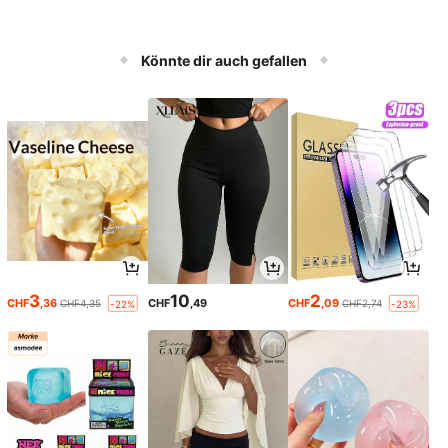
Könnte dir auch gefallen
3
10
2
CHF
,36
CHF
,49
CHF
,09
CHF4,35
CHF2,74
-22%
-23%