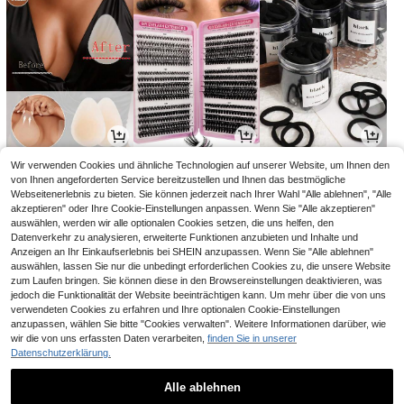
2
2
1
Wir verwenden Cookies und ähnliche Technologien auf unserer Website, um Ihnen den
CHF
,48
CHF
,99
CHF
,18
CHF3,89
-23%
von Ihnen angeforderten Service bereitzustellen und Ihnen das bestmögliche
Webseitenerlebnis zu bieten. Sie können jederzeit nach Ihrer Wahl "Alle ablehnen", "Alle
akzeptieren" oder Ihre Cookie-Einstellungen anpassen. Wenn Sie "Alle akzeptieren"
auswählen, werden wir alle optionalen Cookies setzen, die uns helfen, den
Datenverkehr zu analysieren, erweiterte Funktionen anzubieten und Inhalte und
Anzeigen an Ihr Einkaufserlebnis bei SHEIN anzupassen. Wenn Sie "Alle ablehnen"
auswählen, lassen Sie nur die unbedingt erforderlichen Cookies zu, die unsere Website
zum Laufen bringen. Sie können diese in den Browsereinstellungen deaktivieren, was
jedoch die Funktionalität der Website beeinträchtigen kann. Um mehr über die von uns
verwendeten Cookies zu erfahren und Ihre optionalen Cookie-Einstellungen
anzupassen, wählen Sie bitte "Cookies verwalten". Weitere Informationen darüber, wie
wir die von uns erfassten Daten verarbeiten,
finden Sie in unserer
Datenschutzerklärung.
4
1
11
CHF
,00
CHF
,28
CHF
,76
Alle ablehnen