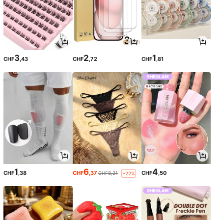
3
2
1
CHF
,43
CHF
,72
CHF
,81
1
6
4
CHF
,38
CHF
,37
CHF
,50
CHF8,21
-22%