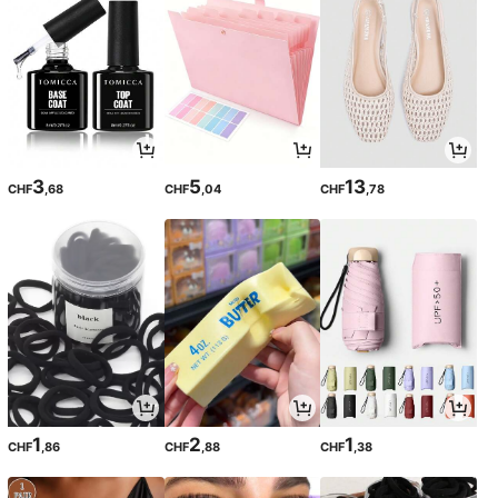
3
5
13
CHF
,68
CHF
,04
CHF
,78
1
2
1
CHF
,86
CHF
,88
CHF
,38