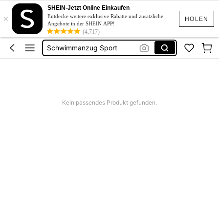
Squishies
SHEIN-Jetzt Online Einkaufen
×
Linen
Entdecke weitere exklusive Rabatte und zusätzliche
HOLEN
Angebote in der SHEIN APP!
Schwimmanzug Sport
(4,717)
Bridesmaid Dresses
Burkini
Squishies
Linen
Kein passendes Produkt gefunden.