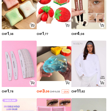
1
1
4
CHF
,38
CHF
,77
CHF
,08
1
3
11
CHF
,78
CHF
,06
CHF
,62
CHF4,08
-25%