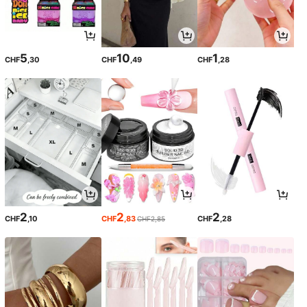
5
10
1
CHF
,30
CHF
,49
CHF
,28
2
2
2
CHF
,10
CHF
,83
CHF
,28
CHF2,85