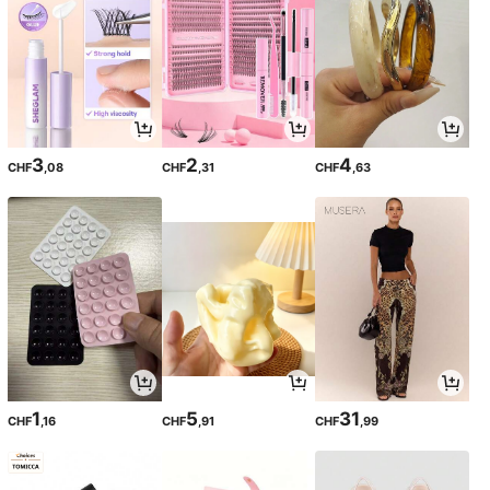
3
2
4
CHF
,08
CHF
,31
CHF
,63
1
5
31
CHF
,16
CHF
,91
CHF
,99