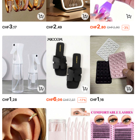
3
2
2
CHF
,17
CHF
,49
CHF
,80
CHF2,90
-3%
1
6
1
CHF
,28
CHF
,06
CHF
,16
CHF7,37
-17%