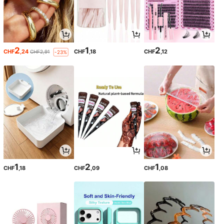
2
1
2
CHF
,24
CHF
,18
CHF
,12
CHF2,91
-23%
1
2
1
CHF
,18
CHF
,09
CHF
,08