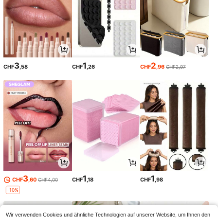
3
1
2
CHF
,58
CHF
,26
CHF
,96
CHF2,97
3
1
1
CHF
,60
CHF
,18
CHF
,98
CHF4,00
-10%
Wir verwenden Cookies und ähnliche Technologien auf unserer Website, um Ihnen den