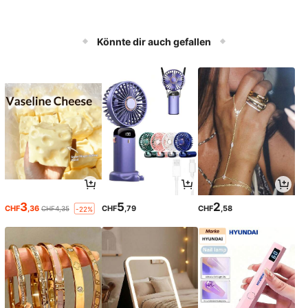
Könnte dir auch gefallen
3
5
2
CHF
,36
CHF
,79
CHF
,58
CHF4,35
-22%