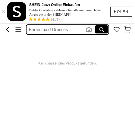
Linen
SHEIN-Jetzt Online Einkaufen
×
Schwimmanzug Sport
Entdecke weitere exklusive Rabatte und zusätzliche
HOLEN
Angebote in der SHEIN APP!
Bridesmaid Dresses
(4,717)
Burkini
Squishies
Linen
Kein passendes Produkt gefunden.