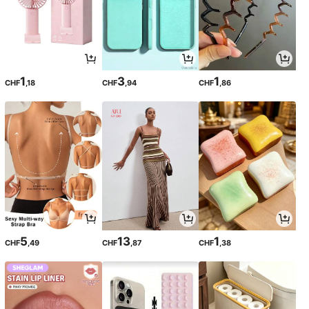
1
3
1
CHF
,18
CHF
,94
CHF
,86
5
13
1
CHF
,49
CHF
,87
CHF
,38