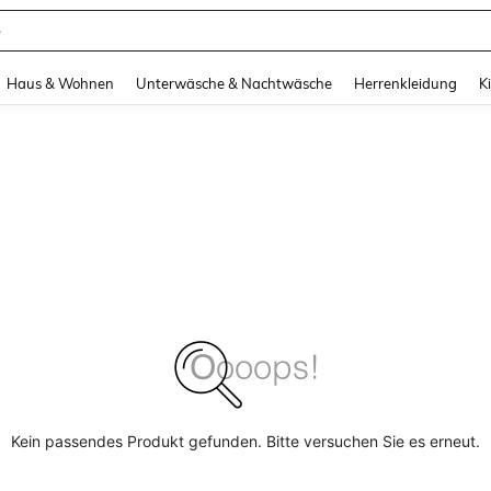
e
and down arrow keys to navigate search Zuletzt gesucht and Suche und Finde. Pr
Haus & Wohnen
Unterwäsche & Nachtwäsche
Herrenkleidung
K
Kein passendes Produkt gefunden. Bitte versuchen Sie es erneut.