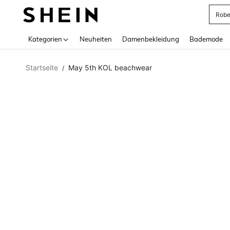
Rob
Use up 
Kategorien
Neuheiten
Damenbekleidung
Bademode
Startseite
May 5th KOL beachwear
/