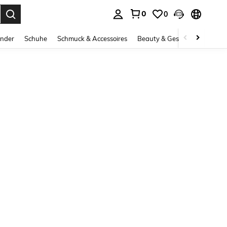
0
0
ess Enter to select.
inder
Schuhe
Schmuck & Accessoires
Beauty & Gesundheit
Gro