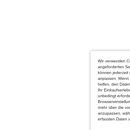
Wir verwenden Co
angeforderten Ser
können jederzeit 
anpassen. Wenn Si
helfen, den Date
Ihr Einkaufserle
unbedingt erford
Browsereinstellun
mehr über die vo
anzupassen, wähle
erfassten Daten 