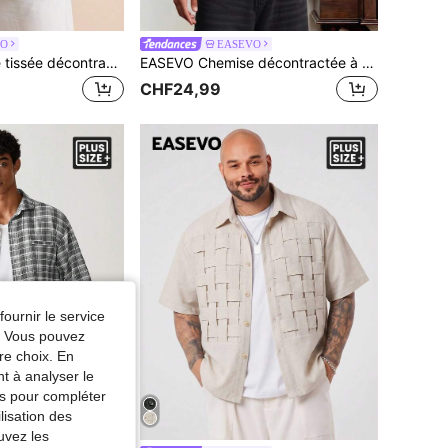
VO
EASEVO
EASEVO Chemise tissée décontractée ample à manches courtes pour hommes grande taille, pour le port quotidien, les vacances, les cadeaux de la fête des pères
EASEVO Chemise décontractée à manches courtes grande taille pour hommes, printemps/été
CHF24,99
fournir le service
e. Vous pouvez
re choix. En
nt à analyser le
tés pour compléter
lisation des
uvez les