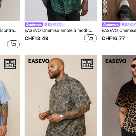
8
EASEVO
EASE
EASEVO Chemise tissée décontractée grande taille pour hommes, une pièce, avec épaules régulières et col rabattu, manches courtes, convient pour le port quotidien en été, chemise ample à boutons avec motif graphique pour les vacances, cadeaux pour la fête des pères
EASEVO Chemise ample à motif cachemire et foulard pour hommes de grande taille
CHF13,49
CHF16,77