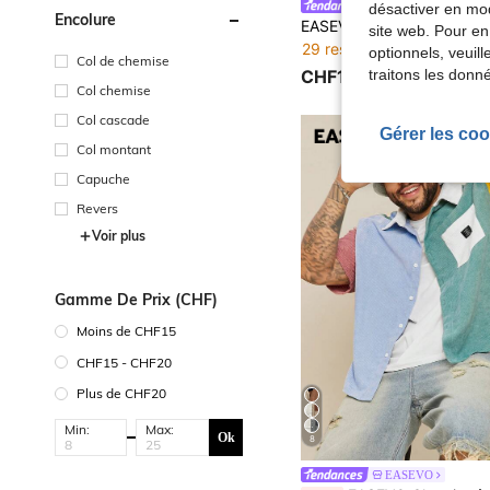
EASEVO
désactiver en mod
Encolure
site web. Pour en
29 restant
optionnels, veuil
Col de chemise
CHF17,75
traitons les donn
Col chemise
Col cascade
Gérer les coo
Col montant
Capuche
Revers
Voir plus
Gamme De Prix (CHF)
Moins de CHF15
CHF15 - CHF20
Plus de CHF20
Min:
Max:
Ok
8
EASEVO