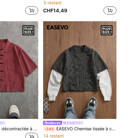
5 restant
CHF14,49
7
VO
EASEVO
EASEVO Chemise décontractée à manches courtes rayée avec design de boutons de grenouille et poche pour hommes
EASEVO Chemise tissée à carreaux brodée de couleur contrastée pour hommes grande taille
-24%
14 restant