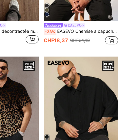
VO
EASEVO
EASEVO Chemise décontractée mode à carreaux pour hommes grande taille
EASEVO Chemise à capuche ample de couleur unie pour hommes grande taille, décontractée, vacances, cadeaux pour la fête des pères
-23%
CHF18,37
CHF24,12