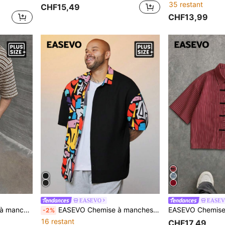
35 restant
CHF15,49
CHF13,99
EASEVO
EASE
EASEVO Chemise tricotée à manches courtes texturée pour hommes, mode printemps/été
EASEVO Chemise à manches courtes à simple boutonnage avec imprimé géométrique pour hommes grande taille
-2%
16 restant
CHF17,49