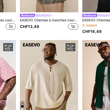
EASEVO
EASE
EASEVO Chemise à manches courtes boutonnée ample à rayures multicolores tissée pour hommes grande taille, convient pour l'été, l'école, les vacances, les cadeaux de la fête des pères
EASEVO Chemise à manches courtes tissée ample et décontractée pour hommes grande taille, convient pour l'été, les vacances, les cadeaux de la fête des pères
8 restant
CHF13,49
CHF16,49