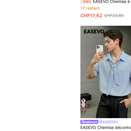
EASEVO Chemise à manches courtes en velours côtelé patchwork p
-24%
17 restant
CHF17,62
CHF23,49
4
EASEVO