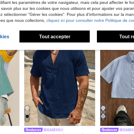
ATHSTREX
EASE
ifiant les paramètres de votre navigateur, mais cela peut affecter le 
EASEVO Chemise à manches courtes à carreaux avec poche pour hommes grandes tailles, vacances, cadeaux pour la fête des pères
Athstrex Chemise d'été décontractée rayée grande taille pour hommes
EASEVO Chemise décontractée à carreaux à simple boutonnage
-37%
 savoir plus sur les cookies que nous utilisons et pour ajuster vos par
CHF14,99
lez sélectionner "Gérer les cookies". Pour plus d'informations sur la ma
CHF10,63
CHF
ées que nous collectons,
cliquez ici pour consulter notre Politique de con
kies
Tout accepter
Tout r
10
11
EASEVO
EASE