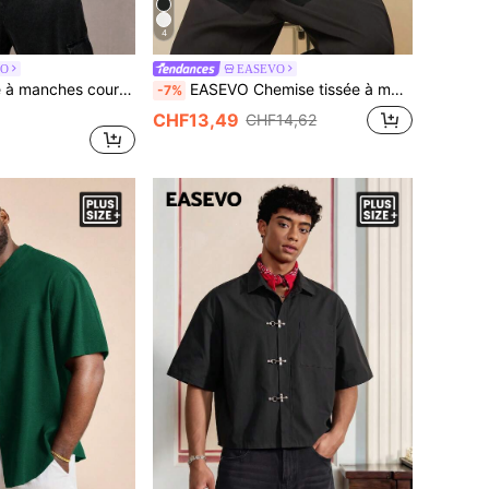
4
VO
EASEVO
EASEVO Chemise à manches courtes ample et décontractée pour hommes grandes tailles, imprimé léopard dégradé, tissée, vacances, cadeaux pour la fête des pères
EASEVO Chemise tissée à manches courtes noire grande taille pour hommes, automne, vacances, cadeaux pour la fête des pères
-7%
CHF13,49
CHF14,62