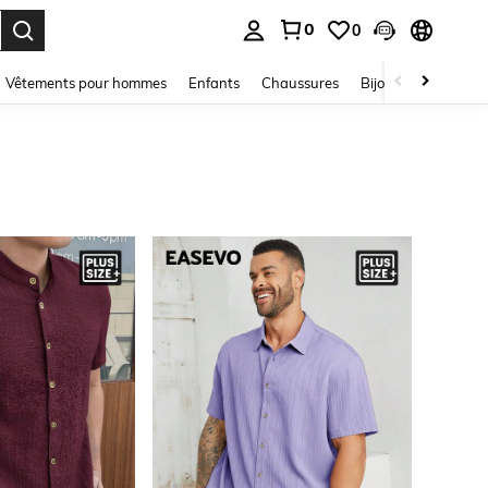
0
0
ouver. Press Enter to select.
Vêtements pour hommes
Enfants
Chaussures
Bijoux Et Accessoir