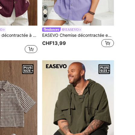
17
VO
EASEVO
EASEVO Chemise décontractée à manches courtes ample en tissage mode pour hommes jeunes (grande taille), vacances, cadeaux pour la fête des pères
EASEVO Chemise décontractée en tissu tissé à manches courtes violette pour hommes grande taille, vacances, cadeaux pour la fête des pères
CHF13,99