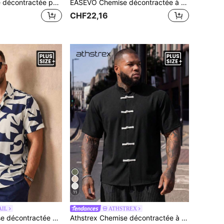
EASEVO Chemise décontractée polyvalente à rayures avec boutons pour hommes grande taille, pour un port quotidien
EASEVO Chemise décontractée à manches courtes à carreaux patchwork à simple boutonnage pour hommes grande taille
CHF22,16
11
AIL
ATHSTREX
COMVAIL Chemise décontractée d'été grande taille pour hommes avec imprimé intégral
Athstrex Chemise décontractée à manches courtes pour hommes grande taille avec design de boutons grenouille