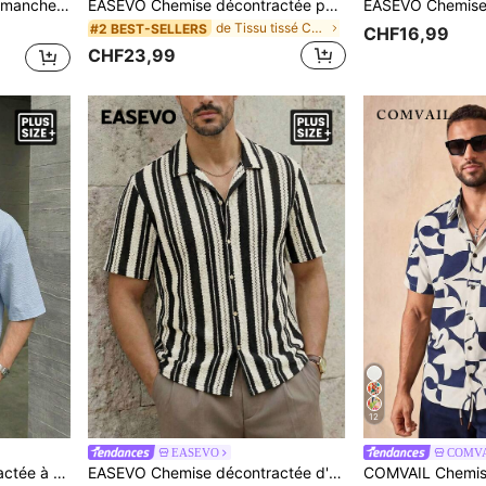
our hommes, printemps/été
EASEVO Chemise décontractée polyvalente pour homme grande taille, col en V cranté, couleur unie, pour un usage quotidien
de Tissu tissé Chemises grande taille pour hommes
#2 BEST-SELLERS
CHF16,99
CHF23,99
12
EASEVO
COMV
EASEVO Chemise décontractée à manches courtes à carreaux pour hommes, printemps/été
EASEVO Chemise décontractée d'été à rayures grande taille pour hommes