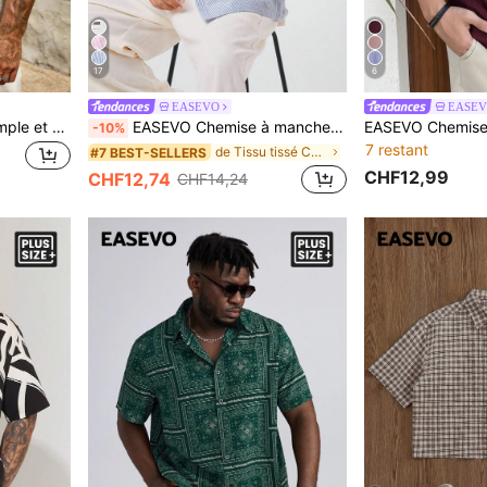
17
6
EASEVO
EASE
EASEVO Chemise tissée ample et décontractée à manches courtes pour hommes grandes tailles, vacances, cadeaux pour la fête des pères
EASEVO Chemise à manches courtes boutonnée ample et décontractée pour hommes grandes tailles, rayures verticales bleu clair & blanc, vacances, cadeaux pour la fête des pères
-10%
7 restant
de Tissu tissé Chemises grande taille pour hommes
#7 BEST-SELLERS
CHF12,99
CHF12,74
CHF14,24