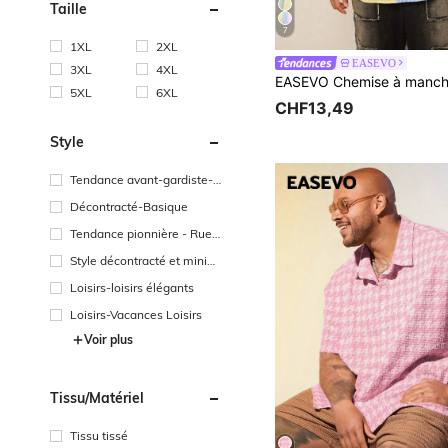
Taille
7
1XL
2XL
EASEVO
3XL
4XL
5XL
6XL
CHF13,49
Style
Tendance avant-gardiste-s
treet casual
Décontracté-Basique
Tendance pionnière - Rue h
ip-hop
Style décontracté et minim
aliste
Loisirs-loisirs élégants
Loisirs-Vacances Loisirs
Voir plus
Tissu/matériel
Tissu tissé