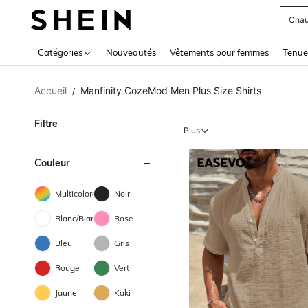
Chau
Use up 
Catégories
Nouveautés
Vêtements pour femmes
Tenue
Accueil
Manfinity CozeMod Men Plus Size Shirts
/
Filtre
Plus
Couleur
Multicolore
Noir
Blanc/Blanche
Rose
Bleu
Gris
Rouge
Vert
Jaune
Kaki