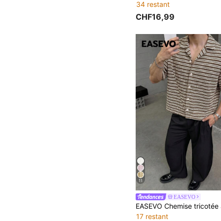
34 restant
CHF16,99
11
EASEVO
17 restant