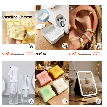
3
1
2
CHF
,36
CHF
,18
CHF
,24
CHF4,35
CHF2,91
-22%
-23%