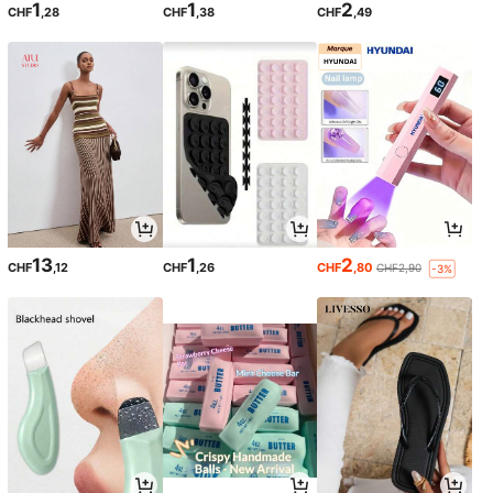
1
1
2
CHF
,28
CHF
,38
CHF
,49
13
1
2
CHF
,12
CHF
,26
CHF
,80
CHF2,90
-3%