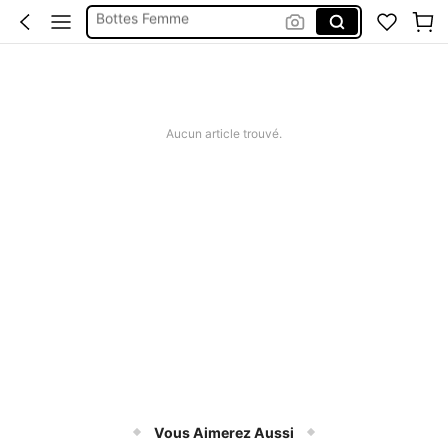
Santiag Femme
Bottines Femme
Botte Femme Hiver
Botte
Aucun article trouvé.
Vous Aimerez Aussi