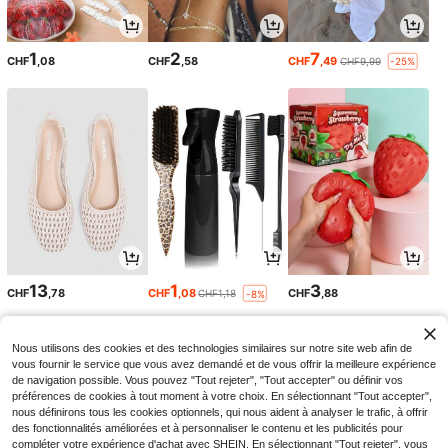
1
2
7
CHF
,08
CHF
,58
CHF
,49
CHF9,99
-25%
13
1
3
CHF
,78
CHF
,08
CHF
,88
CHF1,18
-8%
Nous utilisons des cookies et des technologies similaires sur notre site web afin de
vous fournir le service que vous avez demandé et de vous offrir la meilleure expérience
de navigation possible. Vous pouvez "Tout rejeter", "Tout accepter" ou définir vos
préférences de cookies à tout moment à votre choix. En sélectionnant "Tout accepter",
nous définirons tous les cookies optionnels, qui nous aident à analyser le trafic, à offrir
des fonctionnalités améliorées et à personnaliser le contenu et les publicités pour
compléter votre expérience d'achat avec SHEIN. En sélectionnant "Tout rejeter", vous