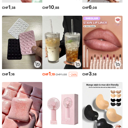
1
10
6
CHF
,38
CHF
,88
CHF
,08
1
1
3
CHF
,16
CHF
,19
CHF
,58
CHF1,58
-24%