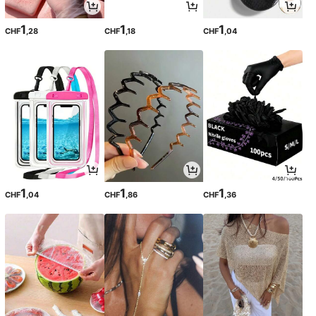
1
1
1
CHF
,28
CHF
,18
CHF
,04
1
1
1
CHF
,04
CHF
,86
CHF
,36