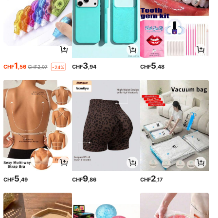
1
3
5
CHF
,56
CHF
,94
CHF
,48
CHF2,07
-24%
5
9
2
CHF
,49
CHF
,86
CHF
,17