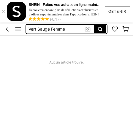
SHEIN - Faites vos achats en ligne maintenant
Robe New 2026
×
Découvrez encore plus de réductions exclusives et
OBTENIR
d'offres supplémentaires dans l'application SHEIN !
Tunique Coton Sans Manches
(4,717)
Vert Sauge Femme
Manteau D'été
Haut Lin Femme
Robe New 2026
Aucun article trouvé.
Tunique Coton Sans Manches