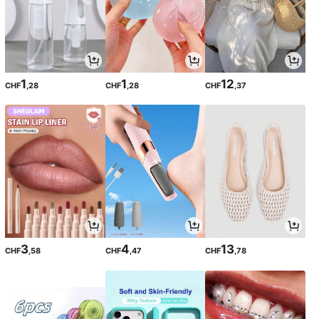
1
1
12
CHF
,28
CHF
,28
CHF
,37
3
4
13
CHF
,58
CHF
,47
CHF
,78