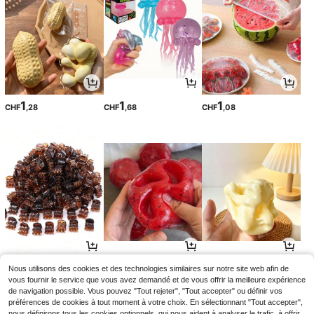
1
1
1
CHF
,28
CHF
,68
CHF
,08
1
5
5
Nous utilisons des cookies et des technologies similaires sur notre site web afin de
CHF
,08
CHF
,83
CHF
,91
vous fournir le service que vous avez demandé et de vous offrir la meilleure expérience
de navigation possible. Vous pouvez "Tout rejeter", "Tout accepter" ou définir vos
préférences de cookies à tout moment à votre choix. En sélectionnant "Tout accepter",
nous définirons tous les cookies optionnels, qui nous aident à analyser le trafic, à offrir