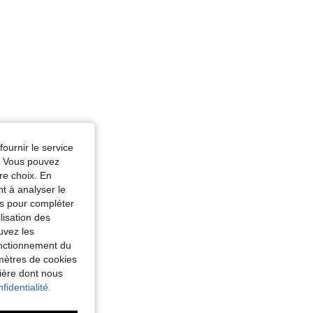
fournir le service
e. Vous pouvez
re choix. En
nt à analyser le
tés pour compléter
lisation des
uvez les
fonctionnement du
amètres de cookies
nière dont nous
fidentialité.