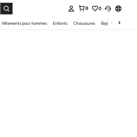
0
0
ouver. Press Enter to select.
Vêtements pour hommes
Enfants
Chaussures
Bijoux Et Accessoir