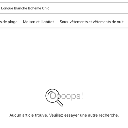
 Longue Blanche Bohème Chic
and down arrow keys to navigate search Dernière recherche and Rechercher et Tr
s de plage
Maison et Habitat
Sous-vêtements et vêtements de nuit
Aucun article trouvé. Veuillez essayer une autre recherche.