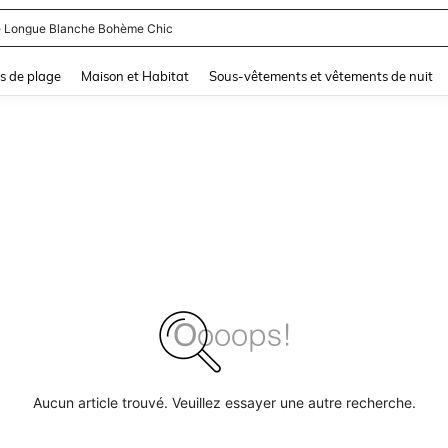
 Longue Blanche Bohème Chic
and down arrow keys to navigate search Dernière recherche and Rechercher et Tr
s de plage
Maison et Habitat
Sous-vêtements et vêtements de nuit
Aucun article trouvé. Veuillez essayer une autre recherche.