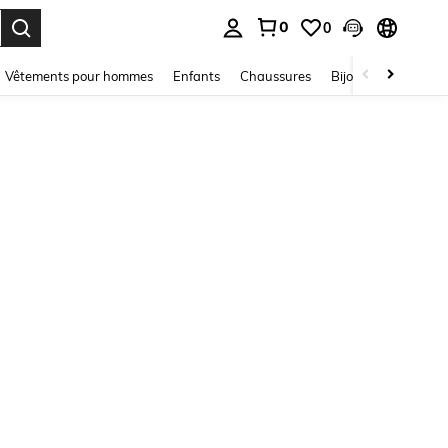
0
0
ouver. Press Enter to select.
Vêtements pour hommes
Enfants
Chaussures
Bijoux Et Accessoir