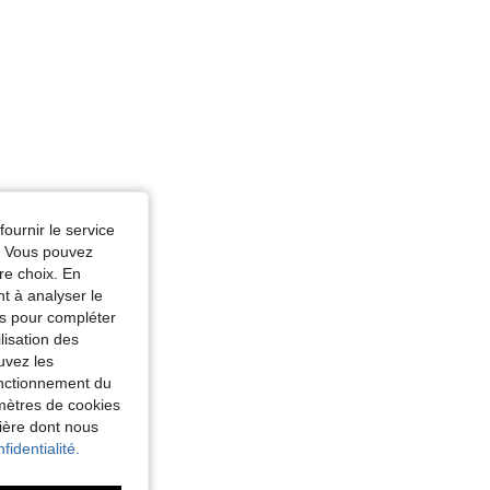
fournir le service
e. Vous pouvez
re choix. En
nt à analyser le
tés pour compléter
lisation des
uvez les
fonctionnement du
amètres de cookies
nière dont nous
fidentialité.