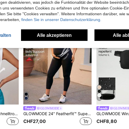
gen deaktivieren, was jedoch die Funktionalität der Website beeinträc
CHF15,00
n uns verwendeten Cookies zu erfahren und Ihre optionalen Cookie-Ei
n Sie bitte "Cookies verwalten". Weitere Informationen darüber, wie w
verarbeiten,
finden Sie in unserer Datenschutzerklärung.
alten
Alle akzeptieren
Alle ab
6
GLOWMODE
GLOWMO
GLOWMODE Major Flex Schnelltrocknendes T-shirt
GLOWMODE 24" Featherfit™ Super Hohe Taille Bauchstütze Schwangerschaftsleggings Atmungsaktiv Und Hoch Dehnbar
CHF27,00
CHF8,80