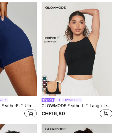
6
eln
GLOWMODE
GLOWMODE 2.5" FeatherFit™ Ultra-Short Anti-Rutsch Shorts, Lockerer, Täglicher Und Gemütliche Fitnessstudio Sommer Arbeits-outfit
GLOWMODE Featherfit™ Langlinien Sport Bh
CHF16,80