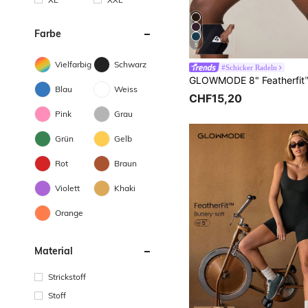
Farbe
5
Vielfarbig
Schwarz
#Schicker Radeln
Blau
Weiss
CHF15,20
Pink
Grau
Grün
Gelb
Rot
Braun
Violett
Khaki
Orange
Material
Strickstoff
Stoff