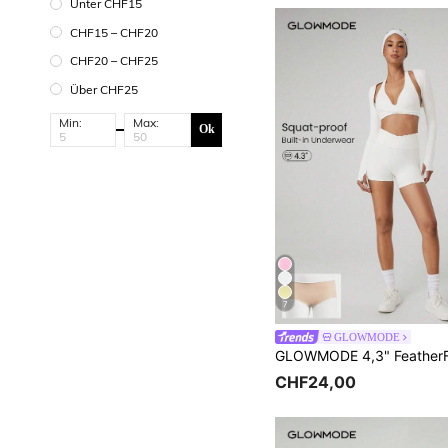
Unter CHF15
CHF15 – CHF20
CHF20 – CHF25
Über CHF25
Min:
Max:
Ok
7
GLOWMODE
CHF24,00