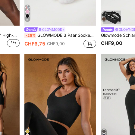
15
GLOWMODE
GLOWMO
GLOWMODE 8" Featherfit™ High-waist Taschen Biker Shorts Atmungsaktiv Radfahren Laufen Fitnessstudio Training
GLOWMODE 3 Paar Socken aus weichem, belüftetem Netzstoff mit gesticktem Logo - geeignet für Training, Lässig
-25%
CHF9,00
CHF6,75
CHF9,00