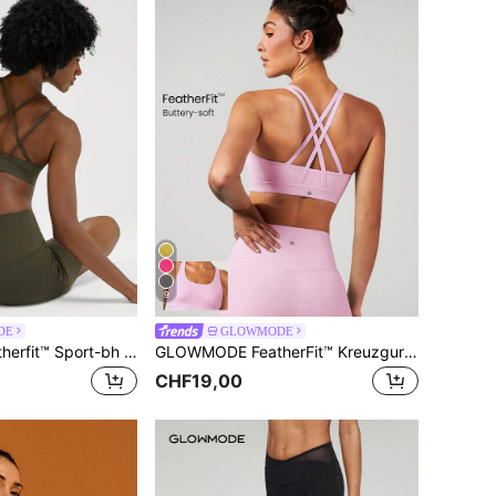
9
DE
GLOWMODE
GLOWMODE Featherfit™ Sport-bh Mit Gekreuzten Trägern Auf Der Rückseite
GLOWMODE FeatherFit™ Kreuzgurt Sport-BH
CHF19,00