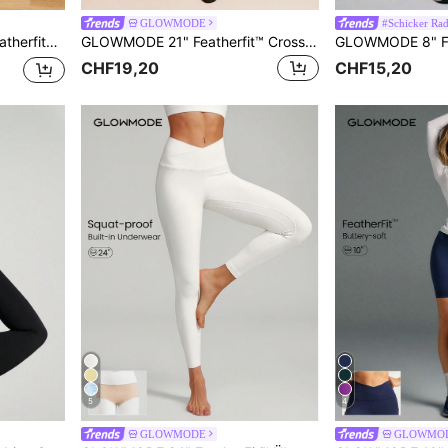
GLOWMODE
#Schicker Rad
 7/8 Leggings
GLOWMODE 21" Featherfit™ Crossover Cutie Capri Yoga Leggings
CHF19,20
CHF15,20
5
4
GLOWMODE
GLOWMO