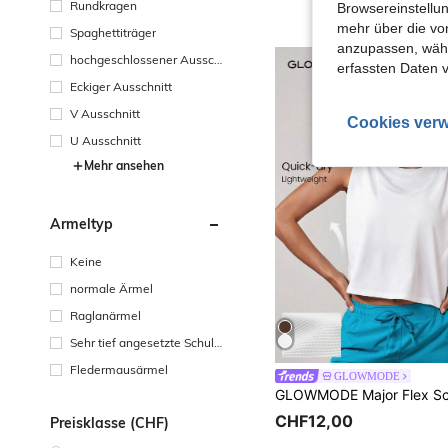
Rundkragen
Browsereinstellun
mehr über die vo
Spaghettiträger
anzupassen, wähle
hochgeschlossener Aussch
erfassten Daten 
nitt
Eckiger Ausschnitt
V Ausschnitt
Cookies verw
U Ausschnitt
Mehr ansehen
Ärmeltyp
Keine
normale Ärmel
Raglanärmel
Sehr tief angesetzte Schult
erpartie
Fledermausärmel
GLOWMODE
CHF12,00
Preisklasse (CHF)