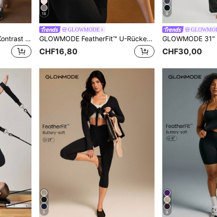
18
9
GLOWMODE
GLOWMO
GLOWMODE FeatherFit™-Kontrast Skulptur U-Rücken Sport-Romper Niedrige Auswirkungen Yoga Alltäglich Sommer
GLOWMODE FeatherFit™ U-Rücken Crop Top für aktive Tätigkeiten, leichte Belastung, Yoga, Alltag Herbst Winter
CHF16,80
CHF30,00
5
9