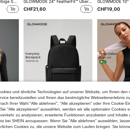
GLOWMODE 1 Stück Einfarbige Sporthosen Mit Hohem Taillenbund
GLOWMODE 24" FeatherFit™ Überschneidungsleggings mit eingebauter Unterwäsche, leichte Unterstützung, Low-Impact-Yoga, Alltag, Gym, Herbst Winter
CHF21,60
CHF19,00
okies und ähnliche Technologien auf unserer Website, um Ihnen den 
vice bereitzustellen und Ihnen das bestmögliche Webseitenerlebnis zu
nach Ihrer Wahl "Alle ablehnen", "Alle akzeptieren" oder Ihre Cookie-Ei
7
e "Alle akzeptieren" auswählen, werden wir alle optionalen Cookies s
nverkehr zu analysieren, erweiterte Funktionen anzubieten und Inhalte
GLOWMODE
GLOWMO
GLOWMODE Featherfit™ Figurbetonte Leistungs Jacke
GLOWMODE Wasserabweisender Rucksack mit Mehrfachfächern für Pendeln, Reisen und Sport, 21L
bnis bei SHEIN anzupassen. Wenn Sie "Alle ablehnen" auswählen, lassen
#8 Bestseller
erlichen Cookies zu, die unsere Website zum Laufen bringen. Sie könne
CHF16,80