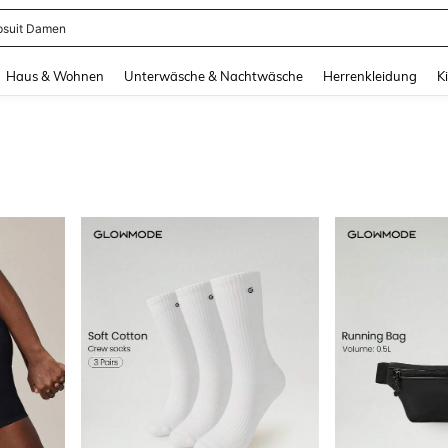
suit Damen
and down arrow keys to navigate search Zuletzt gesucht and Suche und Finde. Pr
Haus & Wohnen
Unterwäsche & Nachtwäsche
Herrenkleidung
K