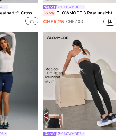
eln
GLOWMODE
GLOWMODE 8" Featherfit™ Crossover Fahrradshorts, Atmungsaktive Lauf-/radhose Für Fitnessstudio Training
GLOWMODE 3 Paar unsichtbare No-Show Socken, Walk A Mile Soft Grip Daily Studio Workout
-25%
CHF5,25
CHF7,00
7
DE
GLOWMODE