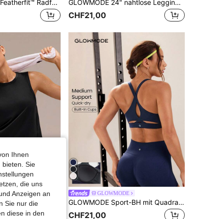
GLOWMODE 10" Featherfit™ Radfahrer Anti-roll-down Fahrradhosen Atmungsaktive Lauf-trainingshose Für Das Fitnessstudio
GLOWMODE 24" nahtlose Leggings mit hoher Taille und Perforationen, mittlere Belastung, Fitnessstudio, Workout, Herbst Winter
CHF21,00
von Ihnen
 bieten. Sie
nstellungen
etzen, die uns
 und Anzeigen an
DE
GLOWMODE
GLOWMODE Sport T-shirts Und Tank Tops Für Frauen
GLOWMODE Sport-BH mit Quadratischem Ausschnitt für mittlere Belastung, atmungsaktiv zum Joggen, Gymnastik und täglichem Training
 Sie nur die
in Damen Sport-T-Shirts
n diese in den
CHF21,00