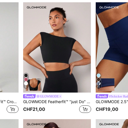
6
15
GLOWMODE
#Schicker Rad
GLOWMODE 4,3" FeatherFit™ Crossover Anti-Rutsch Shorts mit eingebauten nahtlosen Shorts, atmungsaktiv, geeignet für Yoga oder den täglichen Gebrauch mit geringer Belastung
GLOWMODE Featherfit™ "just Do" U-rücken Cap Ärmel Crop Top
CHF21,00
CHF19,00