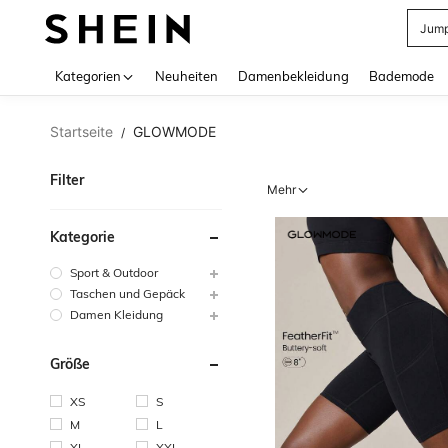
Jump
Use up 
Kategorien
Neuheiten
Damenbekleidung
Bademode
Startseite
GLOWMODE
/
Filter
Mehr
Kategorie
Sport & Outdoor
Taschen und Gepäck
Damen Kleidung
Größe
XS
S
M
L
XL
XXL