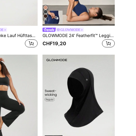
15
DE
GLOWMODE
Glowmode Schlanke Lauf Hüfttasche, Radfahren Fitnessstudio Handytasche
GLOWMODE 24' Featherfit™ Leggings Mit Hoher Taille Und Seitentaschen
CHF19,20