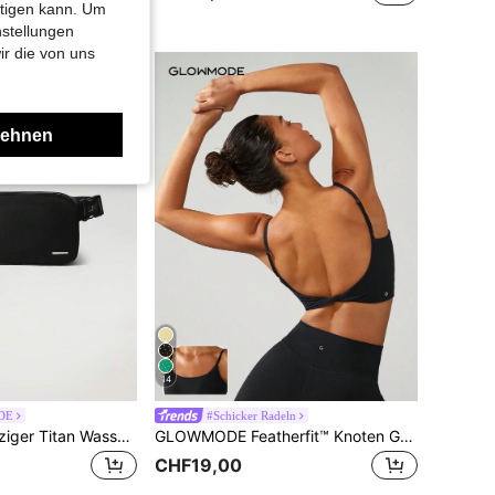
htigen kann. Um
nstellungen
ir die von uns
lehnen
14
DE
#Schicker Radeln
GLOWMODE Winziger Titan Wasserdichter Gürteltasche
GLOWMODE Featherfit™ Knoten Geht Nirgendwohin Gedrehte Rückenfreie Weste
CHF19,00