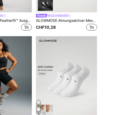
DE
GLOWMODE
GLOWMODE 31" Featherfit™ Ausgestellte Leggings
GLOWMODE Atmungsaktiver Mesh-kapuzen-hajib Mit Silikon-logo Für Laufen, Training Und Freizeitkleidung
CHF10,28
13