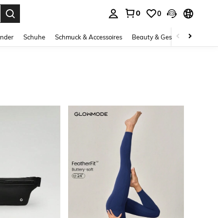
0
0
ess Enter to select.
inder
Schuhe
Schmuck & Accessoires
Beauty & Gesundheit
Gro