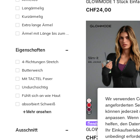
Langärmelig
CHF24,00
Kurzärmelig
Extra lange Ärmel
Ärmel mit Länge bis zum H
andgelenk
Eigenschaften
4-Richtungen Stretch
Butterweich
Mit TACTEL Faser
Undurchsichtig
Fühlt sich an wie Haut
Wir verwenden Co
absorbiert Schweiß
angeforderten Ser
können jederzeit 
Mehr ansehen
36
anpassen. Wenn Si
helfen, den Date
#Schicker Radeln
Ausschnitt
Ihr Einkaufserle
unbedingt erford
CHF37,00