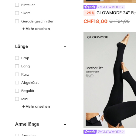
Einteiler
GLOWMODE
GLOWMODE 24" Featherfit™ Low Impact
-25%
Skort
CHF18,00
CHF24,00
Gerade geschnitten
Mehr ansehen
Länge
Crop
Lang
Kurz
Abgekürzt
Regulär
Mini
Mehr ansehen
Ärmellänge
GLOWMODE
Ärmellos