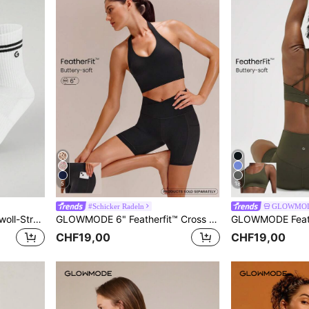
5
18
#Schicker Radeln
GLOWMO
GLOWMODE 3 Paar Baumwoll-Streifensocken, weiche belüftete Mesh Socken mit Jacquard-Logo, geeignet für Training, tägliche Freizeitkleidung
GLOWMODE 6" Featherfit™ Cross Country Anti-rolling Laufshorts, Atmungsaktive Fahrrad Gymnastikhosen Für Arbeit
CHF19,00
CHF19,00