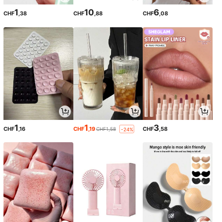
1
10
6
CHF
,38
CHF
,88
CHF
,08
1
1
3
CHF
,16
CHF
,19
CHF
,58
CHF1,58
-24%