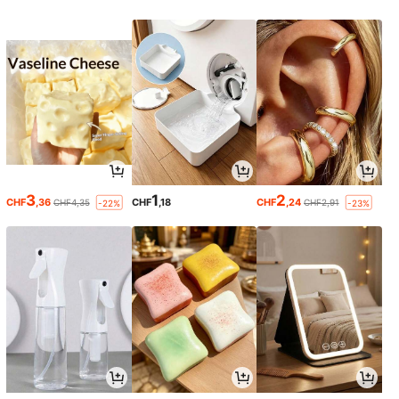
3
1
2
CHF
,36
CHF
,18
CHF
,24
CHF4,35
CHF2,91
-22%
-23%