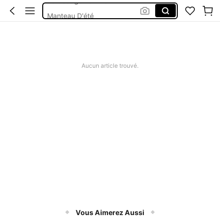
Manteau D'été
Haut Lin Femme
Robe New 2026
Tunique Coton Sans Manches
Aucun article trouvé.
Vous Aimerez Aussi