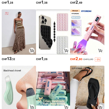
1
1
2
CHF
,28
CHF
,38
CHF
,49
13
1
2
CHF
,12
CHF
,26
CHF
,80
CHF2,90
-3%