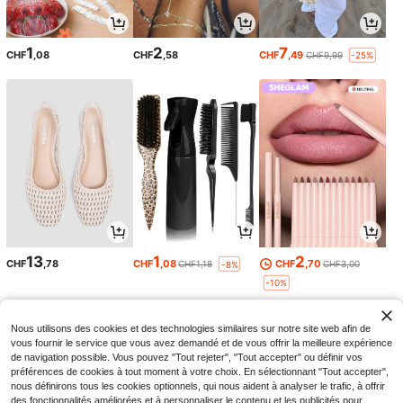
1
2
7
CHF
,08
CHF
,58
CHF
,49
CHF9,99
-25%
13
1
2
CHF
,78
CHF
,08
CHF
,70
CHF1,18
CHF3,00
-8%
-10%
Nous utilisons des cookies et des technologies similaires sur notre site web afin de
vous fournir le service que vous avez demandé et de vous offrir la meilleure expérience
de navigation possible. Vous pouvez "Tout rejeter", "Tout accepter" ou définir vos
préférences de cookies à tout moment à votre choix. En sélectionnant "Tout accepter",
nous définirons tous les cookies optionnels, qui nous aident à analyser le trafic, à offrir
des fonctionnalités améliorées et à personnaliser le contenu et les publicités pour