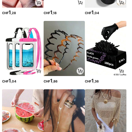
1
1
1
CHF
,28
CHF
,18
CHF
,04
1
1
1
CHF
,04
CHF
,86
CHF
,36