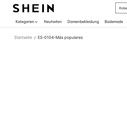
Rob
Use up 
Kategorien
Neuheiten
Damenbekleidung
Bademode
Startseite
ES-0104-Más populares
/