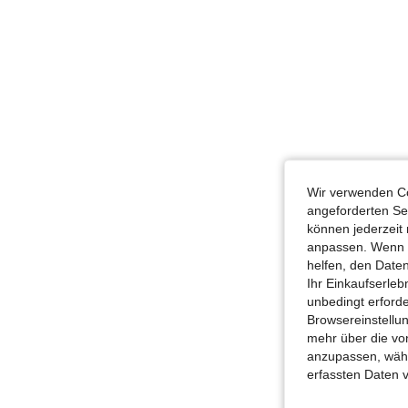
Wir verwenden Co
angeforderten Ser
können jederzeit 
anpassen. Wenn Si
helfen, den Date
Ihr Einkaufserle
unbedingt erford
Browsereinstellun
mehr über die vo
anzupassen, wähle
erfassten Daten 