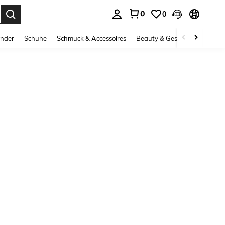
0
0
ess Enter to select.
inder
Schuhe
Schmuck & Accessoires
Beauty & Gesundheit
Gro