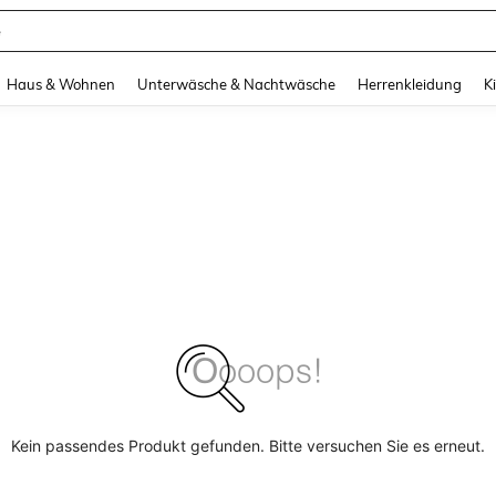
e
and down arrow keys to navigate search Zuletzt gesucht and Suche und Finde. Pr
Haus & Wohnen
Unterwäsche & Nachtwäsche
Herrenkleidung
K
Kein passendes Produkt gefunden. Bitte versuchen Sie es erneut.