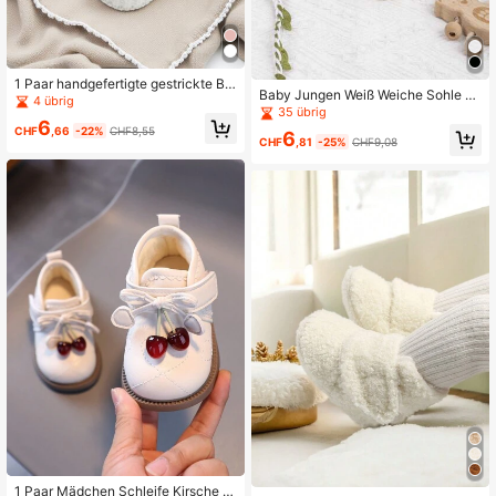
1 Paar handgefertigte gestrickte Blu
Baby Jungen Weiß Weiche Sohle S
menstiefel für Babys, weiße Babysc
4 übrig
chuhe Schnürung Prewalker Sneak
35 übrig
huhe für das Kinderbett
6
er Säugling Erste Laufschuhe
CHF
,66
-22%
CHF8,55
6
CHF
,81
-25%
CHF9,08
1 Paar Mädchen Schleife Kirsche P