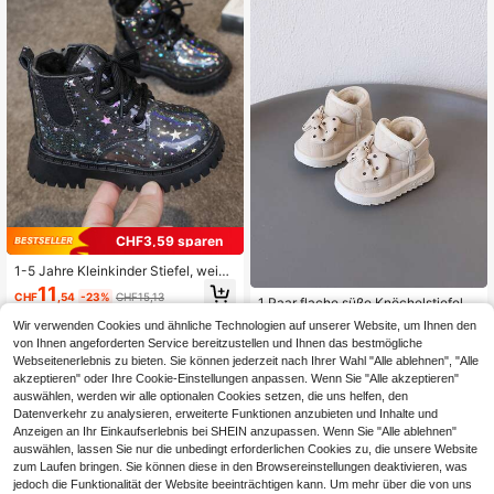
CHF3,59 sparen
1-5 Jahre Kleinkinder Stiefel, weich
e Sohle rutschfest Kunstleder Winte
11
CHF
,54
-23%
CHF15,13
r Neuankömmling
1 Paar flache süße Knöchelstiefel m
it Schleifendekor für Säuglinge und
9
Wir verwenden Cookies und ähnliche Technologien auf unserer Website, um Ihnen den
CHF
,21
-24%
CHF12,14
Kleinkinder, geeignet für tägliche A
von Ihnen angeforderten Service bereitzustellen und Ihnen das bestmögliche
usflüge und andere Anlässe [Auswa
Webseitenerlebnis zu bieten. Sie können jederzeit nach Ihrer Wahl "Alle ablehnen", "Alle
hl basierend auf tatsächlicher Innen
länge]
akzeptieren" oder Ihre Cookie-Einstellungen anpassen. Wenn Sie "Alle akzeptieren"
auswählen, werden wir alle optionalen Cookies setzen, die uns helfen, den
Datenverkehr zu analysieren, erweiterte Funktionen anzubieten und Inhalte und
Anzeigen an Ihr Einkaufserlebnis bei SHEIN anzupassen. Wenn Sie "Alle ablehnen"
auswählen, lassen Sie nur die unbedingt erforderlichen Cookies zu, die unsere Website
zum Laufen bringen. Sie können diese in den Browsereinstellungen deaktivieren, was
jedoch die Funktionalität der Website beeinträchtigen kann. Um mehr über die von uns