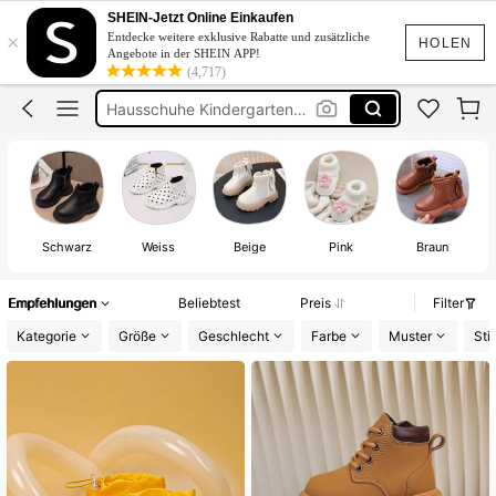
Mädchen Schuhe
SHEIN-Jetzt Online Einkaufen
×
Entdecke weitere exklusive Rabatte und zusätzliche
Schuhe Für Mädchen
HOLEN
Angebote in der SHEIN APP!
(4,717)
Hausschuhe Kindergarten Junge
Hausschuhe Mädschen
Schuhe Junges
Mädchen Schuhe
Schwarz
Weiss
Beige
Pink
Braun
Empfehlungen
Beliebtest
Preis
Filter
Kategorie
Größe
Geschlecht
Farbe
Muster
Stil