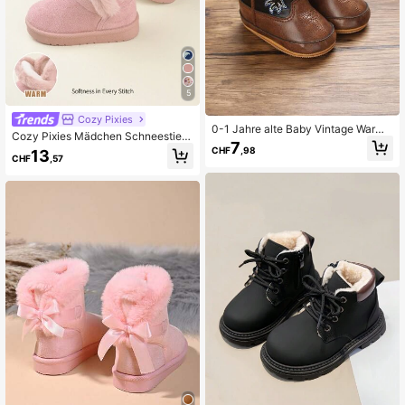
5
Cozy Pixies
0-1 Jahre alte Baby Vintage Warm
Cozy Pixies Mädchen Schneestiefe
Stiefel, Winter
7
l Rosa Modisch Design, , Gemütlich
CHF
,98
13
CHF
,57
und warm