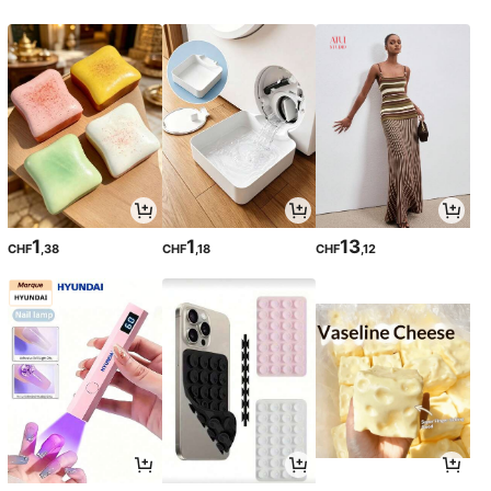
1
1
13
CHF
,38
CHF
,18
CHF
,12