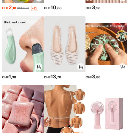
2
10
3
CHF
,18
CHF
,88
CHF
,58
CHF2,28
-4%
1
13
3
CHF
,38
CHF
,78
CHF
,86