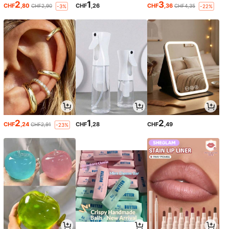
2
1
3
CHF
,80
CHF
,26
CHF
,36
CHF2,90
CHF4,35
-3%
-22%
2
1
2
CHF
,24
CHF
,28
CHF
,49
CHF2,91
-23%