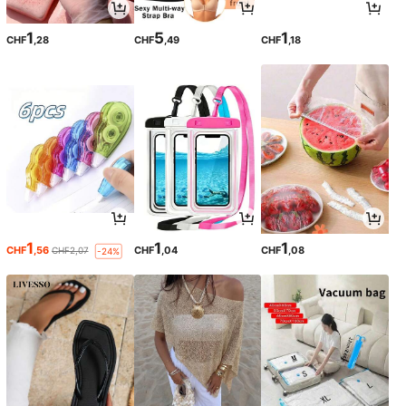
1
5
1
CHF
,28
CHF
,49
CHF
,18
1
1
1
CHF
,56
CHF
,04
CHF
,08
CHF2,07
-24%