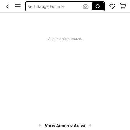
Vert Sauge Femme
Manteau D'été
Haut Lin Femme
Robe New 2026
Aucun article trouvé.
Tunique Coton Sans Manches
Vous Aimerez Aussi