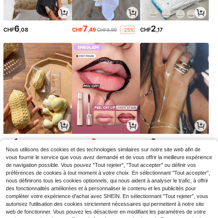
6
7
2
CHF
,08
CHF
,49
CHF
,17
CHF9,99
-25%
1
3
2
CHF
,28
CHF
,60
CHF
,58
CHF4,00
Nous utilisons des cookies et des technologies similaires sur notre site web afin de
-10%
vous fournir le service que vous avez demandé et de vous offrir la meilleure expérience
de navigation possible. Vous pouvez "Tout rejeter", "Tout accepter" ou définir vos
préférences de cookies à tout moment à votre choix. En sélectionnant "Tout accepter",
nous définirons tous les cookies optionnels, qui nous aident à analyser le trafic, à offrir
des fonctionnalités améliorées et à personnaliser le contenu et les publicités pour
compléter votre expérience d'achat avec SHEIN. En sélectionnant "Tout rejeter", vous
autorisez l'utilisation des cookies strictement nécessaires qui permettent à notre site
web de fonctionner. Vous pouvez les désactiver en modifiant les paramètres de votre