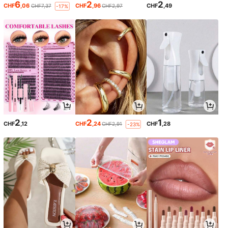
6
2
2
CHF
,06
CHF
,96
CHF
,49
CHF7,37
CHF2,97
-17%
2
2
1
CHF
,12
CHF
,24
CHF
,28
CHF2,91
-23%