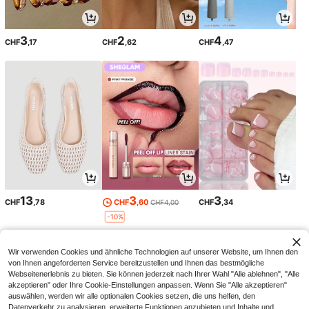
3
2
4
CHF
,17
CHF
,62
CHF
,47
13
3
3
CHF
,78
CHF
,60
CHF
,34
CHF4,00
-10%
Wir verwenden Cookies und ähnliche Technologien auf unserer Website, um Ihnen den
von Ihnen angeforderten Service bereitzustellen und Ihnen das bestmögliche
Webseitenerlebnis zu bieten. Sie können jederzeit nach Ihrer Wahl "Alle ablehnen", "Alle
akzeptieren" oder Ihre Cookie-Einstellungen anpassen. Wenn Sie "Alle akzeptieren"
auswählen, werden wir alle optionalen Cookies setzen, die uns helfen, den
Datenverkehr zu analysieren, erweiterte Funktionen anzubieten und Inhalte und