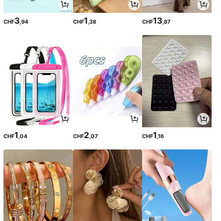
3
1
13
CHF
,94
CHF
,38
CHF
,87
1
2
1
CHF
,04
CHF
,07
CHF
,16