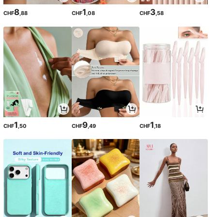
8
1
3
CHF
,88
CHF
,08
CHF
,58
1
9
1
CHF
,50
CHF
,49
CHF
,18