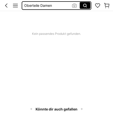
Oberteile Damen
Festival Outfit Damen
Bluse
Tops
Kein passendes Produkt gefunden.
Könnte dir auch gefallen