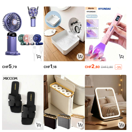
5
1
2
CHF
,79
CHF
,18
CHF
,80
CHF2,90
-3%