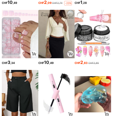
10
2
1
CHF
,49
CHF
,09
CHF
,28
CHF2,74
-23%
3
10
2
CHF
,34
CHF
,49
CHF
,83
CHF2,85