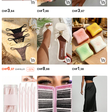
3
1
3
CHF
,84
CHF
,86
CHF
,87
6
8
1
CHF
,37
CHF
,88
CHF
,38
CHF8,21
-22%