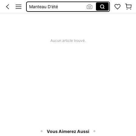
Manteau D'été
Haut Lin Femme
Robe New 2026
Tunique Coton Sans Manches
Aucun article trouvé.
Vous Aimerez Aussi