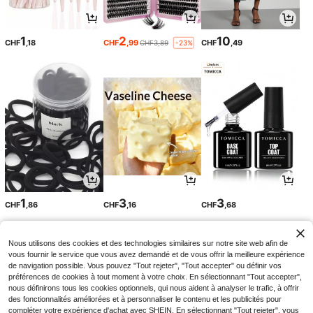
1
2
10
CHF
,18
CHF
,99
CHF
,49
CHF3,89
-23%
1
3
3
CHF
,86
CHF
,16
CHF
,68
Nous utilisons des cookies et des technologies similaires sur notre site web afin de
vous fournir le service que vous avez demandé et de vous offrir la meilleure expérience
de navigation possible. Vous pouvez "Tout rejeter", "Tout accepter" ou définir vos
préférences de cookies à tout moment à votre choix. En sélectionnant "Tout accepter",
nous définirons tous les cookies optionnels, qui nous aident à analyser le trafic, à offrir
des fonctionnalités améliorées et à personnaliser le contenu et les publicités pour
compléter votre expérience d'achat avec SHEIN. En sélectionnant "Tout rejeter", vous