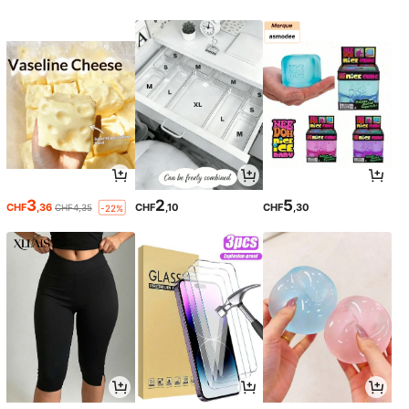
3
2
5
CHF
,36
CHF
,10
CHF
,30
CHF4,35
-22%