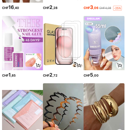
16
2
3
CHF
,40
CHF
,28
CHF
,06
CHF4,08
-25%
1
2
5
CHF
,85
CHF
,72
CHF
,00