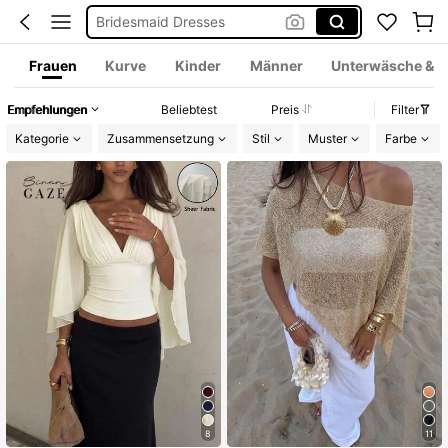
Burkini
Squishies
Frauen
Kurve
Kinder
Männer
Unterwäsche & 
Schwangerschaft
Empfehlungen
Beliebtest
Preis
Filter
Shein
Kategorie
Zusammensetzung
Stil
Muster
Farbe
Corset Dresses
Cover Up Strand
Bikini
Linen
8
11