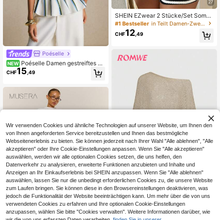
27
SHEIN EZwear 2 Stücke/Set Somm
er schwarz & weiß gestreiftes Kurz
#1 Bestseller
in Teilt Damen-Zweiteiler
arm T-Shirt und Shorts Lässig Outfit
12
CHF
,49
Poéselle
Poéselle Damen gestreiftes Fa
NEW
15
rbblock Lässig vielseitiges Alltags S
CHF
,49
tricktop
Wir verwenden Cookies und ähnliche Technologien auf unserer Website, um Ihnen den
von Ihnen angeforderten Service bereitzustellen und Ihnen das bestmögliche
Webseitenerlebnis zu bieten. Sie können jederzeit nach Ihrer Wahl "Alle ablehnen", "Alle
akzeptieren" oder Ihre Cookie-Einstellungen anpassen. Wenn Sie "Alle akzeptieren"
auswählen, werden wir alle optionalen Cookies setzen, die uns helfen, den
Datenverkehr zu analysieren, erweiterte Funktionen anzubieten und Inhalte und
Anzeigen an Ihr Einkaufserlebnis bei SHEIN anzupassen. Wenn Sie "Alle ablehnen"
auswählen, lassen Sie nur die unbedingt erforderlichen Cookies zu, die unsere Website
18
zum Laufen bringen. Sie können diese in den Browsereinstellungen deaktivieren, was
jedoch die Funktionalität der Website beeinträchtigen kann. Um mehr über die von uns
ROMWE
verwendeten Cookies zu erfahren und Ihre optionalen Cookie-Einstellungen
ROMWE Hippie Locker gestrickte Bl
anzupassen, wählen Sie bitte "Cookies verwalten". Weitere Informationen darüber, wie
6
use mit Cut-Out-Muster für Frauen,
CHF
,79
wir die von uns erfassten Daten verarbeiten,
finden Sie in unserer