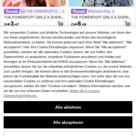
4
4
THE POWERPUFF GIRLS
#Cartoon Pop
THE POWERPUFF GIRLS X SHEIN 1
THE POWERPUFF GIRLS X SHEIN
Stück faltbarer kompakter Kamm mi
Damen Sommer Blüten, Blasen, Ha
3
8
CHF
,47
CHF
,49
t Spiegel mit Blüten, Blasen, Butterb
hnenfuß Muster Kurzes Trägershirt
lumen Muster, praktisch zum Mitne
Wir verwenden Cookies und ähnliche Technologien auf unserer Website, um Ihnen den
hmen, geeignet für Männer und Fra
von Ihnen angeforderten Service bereitzustellen und Ihnen das bestmögliche
uen, ideal für Zuhause, Reisen, Pen
Webseitenerlebnis zu bieten. Sie können jederzeit nach Ihrer Wahl "Alle ablehnen", "Alle
deln, Blüten, Blasen, Butterblumen,
Blume, Herz, Freundschaft
akzeptieren" oder Ihre Cookie-Einstellungen anpassen. Wenn Sie "Alle akzeptieren"
auswählen, werden wir alle optionalen Cookies setzen, die uns helfen, den
Datenverkehr zu analysieren, erweiterte Funktionen anzubieten und Inhalte und
Anzeigen an Ihr Einkaufserlebnis bei SHEIN anzupassen. Wenn Sie "Alle ablehnen"
auswählen, lassen Sie nur die unbedingt erforderlichen Cookies zu, die unsere Website
zum Laufen bringen. Sie können diese in den Browsereinstellungen deaktivieren, was
jedoch die Funktionalität der Website beeinträchtigen kann. Um mehr über die von uns
verwendeten Cookies zu erfahren und Ihre optionalen Cookie-Einstellungen
anzupassen, wählen Sie bitte "Cookies verwalten". Weitere Informationen darüber, wie
wir die von uns erfassten Daten verarbeiten,
finden Sie in unserer
Datenschutzerklärung.
Alle ablehnen
1
5
0
Alle akzeptieren
THE POWERPUFF GIRLS
THE POWERPUFF GIRLS
THE POWERPUFF GIRLS X SHEIN
THE POWERPUFF GIRLS X SHEIN B
Herren gestreiftes Cartoon-Muster
aby Mädchen Cartoon Muster T-Sh
9
8