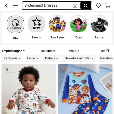
Burkini
Squishies
Schwangerschaft
Shein
Corset Dresses
New In
Paw Patrol
Dora
Batman
ALL
Cover Up Strand
Empfehlungen
Beliebtest
Preis
Filter
Bikini
Kategorie
Farbe
Details
Gewebeelastizität
Passform
Linen