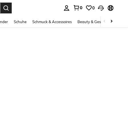
0
0
ess Enter to select.
inder
Schuhe
Schmuck & Accessoires
Beauty & Gesundheit
Gro