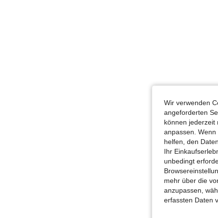
Wir verwenden Co
angeforderten Ser
können jederzeit 
anpassen. Wenn Si
helfen, den Date
Ihr Einkaufserle
unbedingt erford
Browsereinstellun
mehr über die vo
anzupassen, wähle
erfassten Daten 