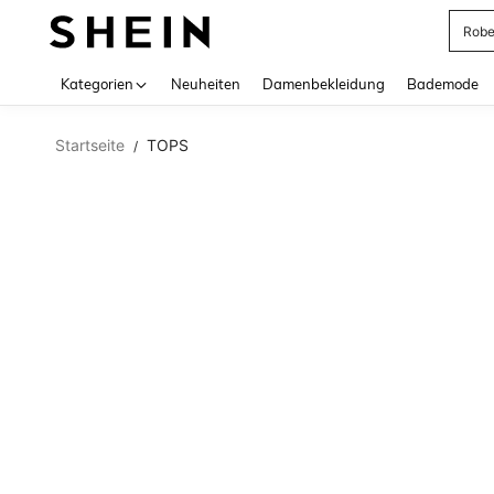
Rob
Use up 
Kategorien
Neuheiten
Damenbekleidung
Bademode
Startseite
TOPS
/