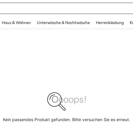
e
and down arrow keys to navigate search Zuletzt gesucht and Suche und Finde. Pr
Haus & Wohnen
Unterwäsche & Nachtwäsche
Herrenkleidung
K
Kein passendes Produkt gefunden. Bitte versuchen Sie es erneut.