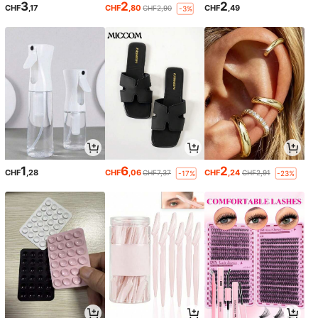
3
2
2
CHF
,17
CHF
,80
CHF
,49
CHF2,90
-3%
1
6
2
CHF
,28
CHF
,06
CHF
,24
CHF7,37
CHF2,91
-17%
-23%