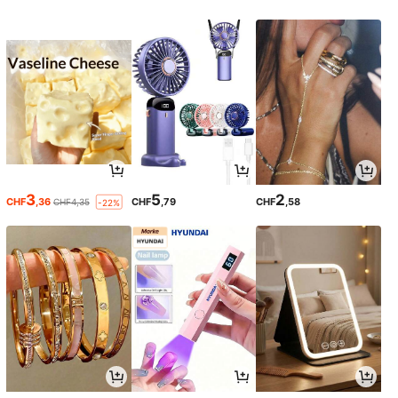
3
5
2
CHF
,36
CHF
,79
CHF
,58
CHF4,35
-22%