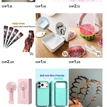
1
1
2
CHF
,16
CHF
,18
CHF
,12
2
1
1
CHF
,09
CHF
,18
CHF
,08