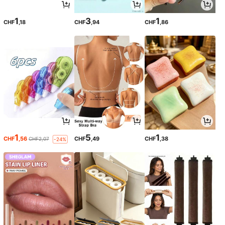
1
3
1
CHF
,18
CHF
,94
CHF
,86
1
5
1
CHF
,56
CHF
,49
CHF
,38
CHF2,07
-24%