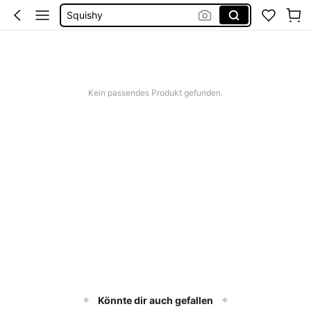
Squishy
Herbst Deko
Geburtstag Deko
Squishies
Kein passendes Produkt gefunden.
Könnte dir auch gefallen