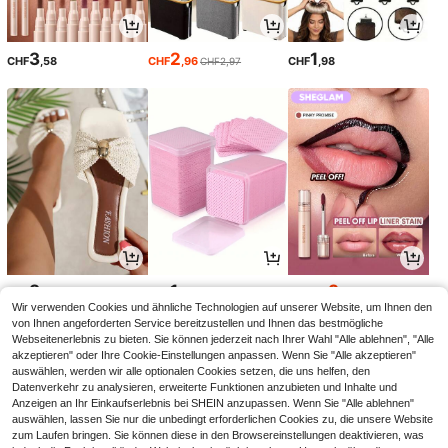
3
2
1
CHF
,58
CHF
,96
CHF
,98
CHF2,97
8
1
3
CHF
,88
CHF
,18
CHF
,60
CHF4,00
Wir verwenden Cookies und ähnliche Technologien auf unserer Website, um Ihnen den
-10%
von Ihnen angeforderten Service bereitzustellen und Ihnen das bestmögliche
Webseitenerlebnis zu bieten. Sie können jederzeit nach Ihrer Wahl "Alle ablehnen", "Alle
akzeptieren" oder Ihre Cookie-Einstellungen anpassen. Wenn Sie "Alle akzeptieren"
auswählen, werden wir alle optionalen Cookies setzen, die uns helfen, den
Datenverkehr zu analysieren, erweiterte Funktionen anzubieten und Inhalte und
Anzeigen an Ihr Einkaufserlebnis bei SHEIN anzupassen. Wenn Sie "Alle ablehnen"
auswählen, lassen Sie nur die unbedingt erforderlichen Cookies zu, die unsere Website
zum Laufen bringen. Sie können diese in den Browsereinstellungen deaktivieren, was