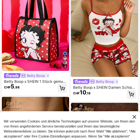
5
Betty Boop
Betty Boop x SHEIN 1 Stück gemust
Betty Boop
5
erter isolierter Lunch-Beutel, kann
Betty Boop x SHEIN Damen Schlafa
CHF
,98
Essen warm oder kalt halten, Pickni
10
nzug Set mit Schleifendekor besteh
CHF
,18
ck-Tasche, großes Fassungsvermö
end aus Trägerhemd und Shorts
gen, kann Lunchboxen und Getränk
e aufnehmen, geeignet für Picknick
s, Camping, Reisen, Heimgebrauch,
passend für Familien, Studenten, ni
edlich, verspielt, sexy, Polka Punkt
e
Wir verwenden Cookies und ähnliche Technologien auf unserer Website, um Ihnen den
von Ihnen angeforderten Service bereitzustellen und Ihnen das bestmögliche
Webseitenerlebnis zu bieten. Sie können jederzeit nach Ihrer Wahl "Alle ablehnen", "Alle
akzeptieren" oder Ihre Cookie-Einstellungen anpassen. Wenn Sie "Alle akzeptieren"