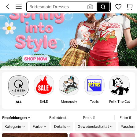
Burkini
Squishies
Schwangerschaft
Shein
Corset Dresses
Cover Up Strand
Bikini
Linen
SALE
Monopoly
Tetris
Felix The Cat
T
ALL
Empfehlungen
Beliebtest
Preis
Filter
Kategorie
Farbe
Details
Gewebeelastizität
Passform