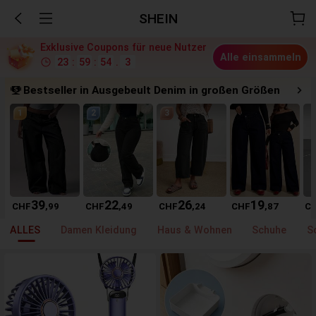
SHEIN
Exklusive Coupons für neue Nutzer
Alle einsammeln
23
:
59
:
53
.
2
Bestseller in Ausgebeult Denim in großen Größen
1
2
3
39
22
26
19
CHF
,99
CHF
,49
CHF
,24
CHF
,87
C
ALLES
Damen Kleidung
Haus & Wohnen
Schuhe
S