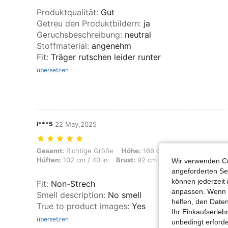
Produktqualität
:
Gut
Getreu den Produktbildern
:
ja
Geruchsbeschreibung
:
neutral
Stoffmaterial
:
angenehm
Fit
:
Träger rutschen leider runter
übersetzen
l***5
22 May,2025
Gesamt: Richtige Größe, Höhe: 166 cm / 65 in, Gewicht: 62 kg / 137 lb
Gesamt:
Richtige Größe
Höhe:
166 cm / 65 in
Gewicht:
Hüften:
102 cm / 40 in
Brust:
92 cm / 36 in
Farbe:
Schw
Wir verwenden Co
angeforderten Ser
können jederzeit 
Fit
:
Non-Strech
anpassen. Wenn Si
Smell description
:
No smell
helfen, den Date
True to product images
:
Yes
Ihr Einkaufserle
übersetzen
unbedingt erford