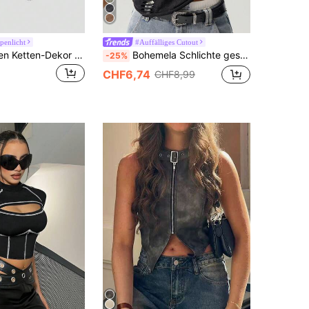
penlicht
#Auffälliges Cutout
Sweetra Damen Ketten-Dekor Trägerhemd für Sommer Y2K
Bohemela Schlichte gestrickte Washedkurze Tanktop für Frauen
-25%
CHF6,74
CHF8,99