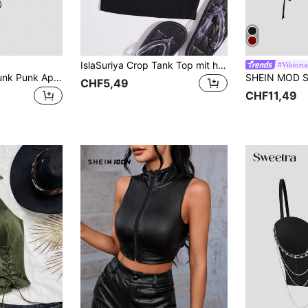
IslaSuriya Crop Tank Top mit halbem Reißverschluss, Stehkragen
#Viktori
ROMWE Grunge Punk Punk Apokalyptisches Musik Festival Kapuzen Rückenfrei Schnürdesign Figurbetontes Crop Top für Frauen
CHF5,49
CHF11,49