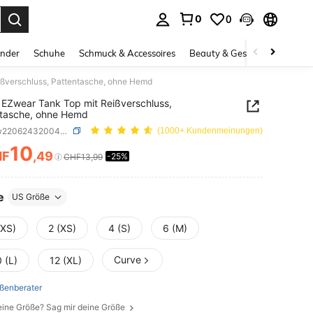
0
0
ess Enter to select.
inder
Schuhe
Schmuck & Accessoires
Beauty & Gesundheit
Gro
ßverschluss, Pattentasche, ohne Hemd
EZwear Tank Top mit Reißverschluss,
ntasche, ohne Hemd
SKU: sw2206243200466849
(1000+ Kundenmeinungen)
10
HF
,49
-25%
ICE AND AVAILABILITY
CHF13,99
e
US Größe
XXS)
2 (XS)
4 (S)
6 (M)
Curve
 (L)
12 (XL)
ßenberater
eine Größe? Sag mir deine Größe