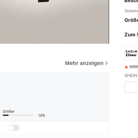
Besc
Sicherh
Größ
Zum 
Mehr anzeigen
999K
Größer
19%