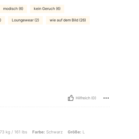
modisch (6)
kein Geruch (6)
)
Loungewear (2)
wie auf dem Bild (26)
Hilfreich (0)
lbs, Farbe: Schwarz, Größe: L
73 kg / 161 lbs
Farbe:
Schwarz
Größe:
L