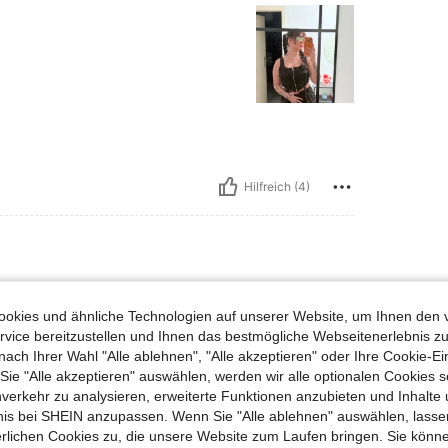
Hilfreich (4)
s, Taille: 60 cm / 24 in, Hüften: 102 cm / 40 in, Brust: 92 cm / 36 in, Farbe: Sch
62 kg / 137 lbs
Taille:
60 cm / 24 in
arz
Größe:
S
okies und ähnliche Technologien auf unserer Website, um Ihnen den 
vice bereitzustellen und Ihnen das bestmögliche Webseitenerlebnis zu
nach Ihrer Wahl "Alle ablehnen", "Alle akzeptieren" oder Ihre Cookie-Ei
e "Alle akzeptieren" auswählen, werden wir alle optionalen Cookies s
nverkehr zu analysieren, erweiterte Funktionen anzubieten und Inhalte
bnis bei SHEIN anzupassen. Wenn Sie "Alle ablehnen" auswählen, lassen
erlichen Cookies zu, die unsere Website zum Laufen bringen. Sie könne