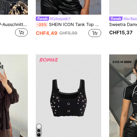
#Cyberpunk
#Ins Ram
Soleia Neue sexy V-Ausschnitt Bindedetail Wildleder Dekonstrierter Damen Weste, geeignet für Urlaub, Date, Nachmittagstee, Reise, Musikfestival, Boho, Kreuzfahrt, Strand, Weihnachten, Silvester, Nachtclub
SHEIN ICON Tank Top mit Reißverschluss, Crop PU
-25%
CHF15,37
CHF4,49
CHF5,99