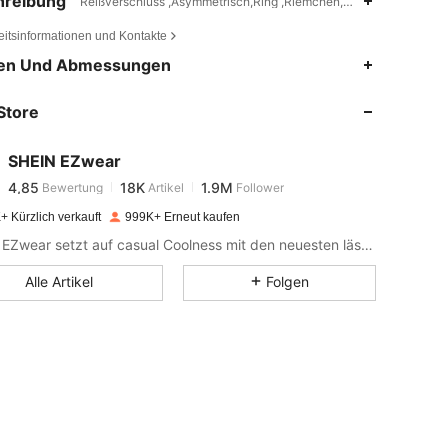
hreibung
Reißverschluss ,Asymmetrisch,Ring ,Riemchen,Gewebter Stoff
eitsinformationen und Kontakte
4,85
18K
1.9M
en Und Abmessungen
Store
4,85
18K
1.9M
SHEIN EZwear
4,85
18K
1.9M
Bewertung
Artikel
Follower
f***4
bezahlt
Vor 1 Tag
+ Kürzlich verkauft
999K+ Erneut kaufen
4,85
18K
1.9M
SHEIN EZwear setzt auf casual Coolness mit den neuesten lässigen Kleidungsstücken.
Alle Artikel
Folgen
4,85
18K
1.9M
4,85
18K
1.9M
4,85
18K
1.9M