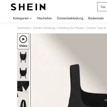
Top
Use up 
Kategorien
Neuheiten
Damenbekleidung
Bademode
Startseite
Damen Kleidung
Kleidung für Frauen
Damen Tops & B
/
/
/
Video