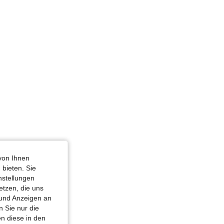
warz, Größe: S
von Ihnen
 bieten. Sie
nstellungen
etzen, die uns
 und Anzeigen an
 Sie nur die
n diese in den