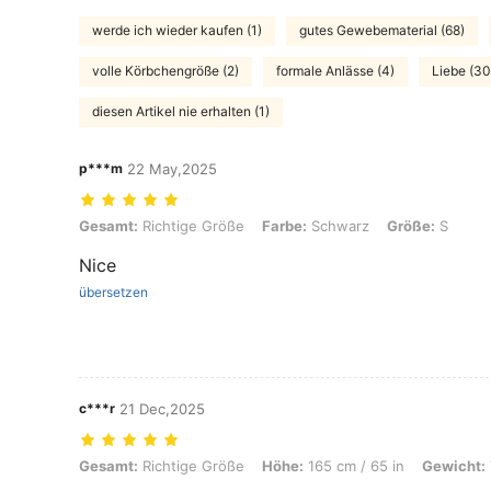
werde ich wieder kaufen (1)
gutes Gewebematerial (68)
volle Körbchengröße (2)
formale Anlässe (4)
Liebe (30
diesen Artikel nie erhalten (1)
p***m
22 May,2025
Gesamt: Richtige Größe, Farbe: Schwarz, Größe: S
Gesamt:
Richtige Größe
Farbe:
Schwarz
Größe:
S
Nice
übersetzen
c***r
21 Dec,2025
Gesamt: Richtige Größe, Höhe: 165 cm / 65 in, Gewicht: 73 kg / 161 
Gesamt:
Richtige Größe
Höhe:
165 cm / 65 in
Gewicht: