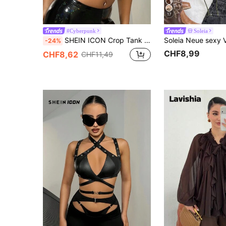
17
#Cyberpunk
Soleia
SHEIN ICON Crop Tank Top mit Ausschnitt vorne,
-24%
CHF8,99
CHF8,62
CHF11,49