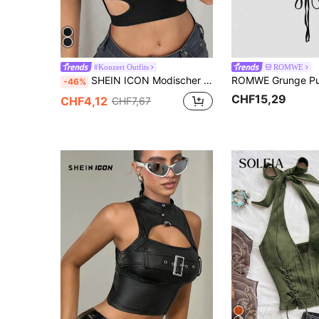
#Konzert Outfits
ROMWE
SHEIN ICON Modischer unifarbener ausgeschnittener Y2K-Cropped-Trägertop
-46%
CHF15,29
CHF4,12
CHF7,67