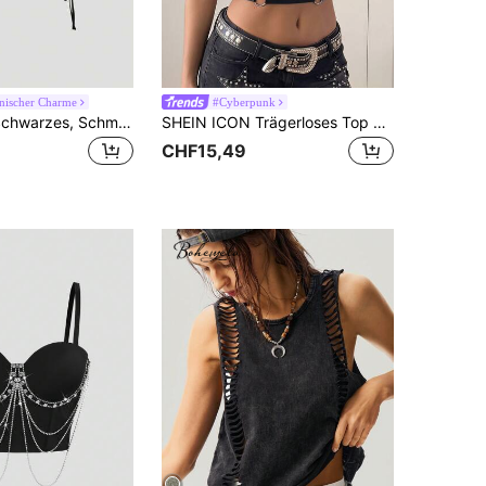
anischer Charme
#Cyberpunk
SHEIN MOD Schwarzes, Schmales, Anliegendes Hemd Mit Schnürung An Den Seiten
SHEIN ICON Trägerloses Top mit asymmetrischem Herzausschnitt, Y2K schwarzes Korsett-Top als Konzert-Outfit
CHF15,49