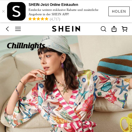
SHEIN-Jetzt Online Einkaufen
×
Entdecke weitere exklusive Rabatte und zusätzliche
HOLEN
Angebote in der SHEIN APP!
(4,717)