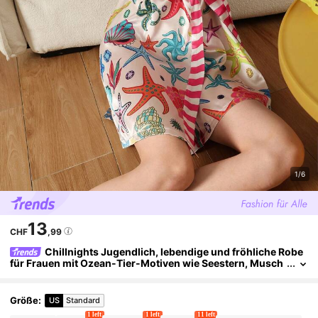
1/6
13
CHF
,99
Chillnights Jugendlich, lebendige und fröhliche Robe
für Frauen mit Ozean-Tier-Motiven wie Seestern, Musch
el, Konche, Koralle und Perlensteinen sowie Farbblockstr
eifen und Halbärmeln
Größe
:
US
Standard
1 left
1 left
11 left