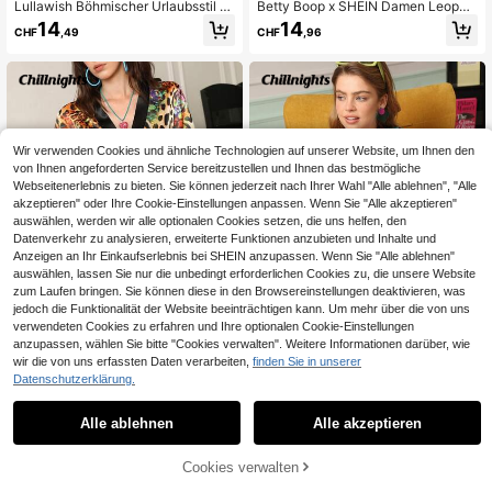
Lullawish Böhmischer Urlaubsstil Bl
Betty Boop x SHEIN Damen Leopar
umenmuster Satin Kurzer Damen L
d Muster Kontrast Spitze Langarm
14
14
CHF
,49
CHF
,96
oungewear Morgenmantel
Nachtwäsche Bademantel
Wir verwenden Cookies und ähnliche Technologien auf unserer Website, um Ihnen den
von Ihnen angeforderten Service bereitzustellen und Ihnen das bestmögliche
Webseitenerlebnis zu bieten. Sie können jederzeit nach Ihrer Wahl "Alle ablehnen", "Alle
akzeptieren" oder Ihre Cookie-Einstellungen anpassen. Wenn Sie "Alle akzeptieren"
auswählen, werden wir alle optionalen Cookies setzen, die uns helfen, den
Datenverkehr zu analysieren, erweiterte Funktionen anzubieten und Inhalte und
Anzeigen an Ihr Einkaufserlebnis bei SHEIN anzupassen. Wenn Sie "Alle ablehnen"
auswählen, lassen Sie nur die unbedingt erforderlichen Cookies zu, die unsere Website
zum Laufen bringen. Sie können diese in den Browsereinstellungen deaktivieren, was
jedoch die Funktionalität der Website beeinträchtigen kann. Um mehr über die von uns
verwendeten Cookies zu erfahren und Ihre optionalen Cookie-Einstellungen
anzupassen, wählen Sie bitte "Cookies verwalten". Weitere Informationen darüber, wie
4
wir die von uns erfassten Daten verarbeiten,
finden Sie in unserer
Datenschutzerklärung.
Chillnights
Chillnights
Chillnights Junge, lässige Urlaubs-
Chillnights Junger Mode lebendiger
Alle ablehnen
Alle akzeptieren
Robe für Frauen mit buntem Leopar
lustiger Kaninchen Katze Vogel Blu
40 übrig
36 übrig
denmuster und Kontrastdetails aus
me Pflanze Muster Kontraststreifen
5
13
Satin mit Halbarm
Satin kurzer Damen Morgenmantel
CHF
,74
-55%
CHF12,99
CHF
,99
-3%
CHF14,49
Cookies verwalten
ZUM WARENKORB HINZUFÜGEN