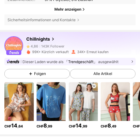
Mehr anzeigen
Sicherheitsinformationen und Kontakte
143K Follower
4,86
Chillnights
143K Follower
4,86
99K+ Kürzlich verkauft
34K+ Erneut kaufen
Dieser Laden wurde als
「Trendgeschäft」
ausgewählt
143K Follower
4,86
Folgen
Alle Artikel
143K Follower
4,86
143K Follower
4,86
14
8
14
8
CHF
,64
CHF
,99
CHF
,99
CHF
,49
CHF
143K Follower
4,86