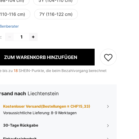
(98-104 cm)
5Y (104-110 cm)
(110-116 cm)
7Y (116-122 cm)
ßenberater
:
ZUM WARENKORB HINZUFÜGEN
e bis zu
18
SHEIN-Punkte, die beim Bezahlvorgang berechnet
.
rsand nach
Liechtenstein
Kostenloser Versand(Bestellungen ≥ CHF15,33)
Voraussichtliche Lieferung:
8-9 Werktagen
30-Tage Rückgabe
Einkaufssicherheit