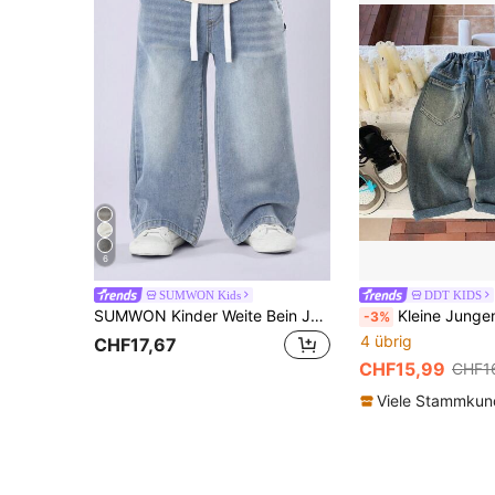
6
SUMWON Kids
DDT KIDS
SUMWON Kinder Weite Bein Jeans mit Gummizug, Lässiger Relaxed Fit Lässig Denim Hose, Hoher Bund mit Kordelzug, Bequem für den Alltag, Streetwear Mode Hose für Frühling und Herbst
Kleine Jungen Jeans 2024 Herbst Neu Elastisch Zerris
-3%
4 übrig
CHF17,67
CHF15,99
CHF1
Viele Stammku