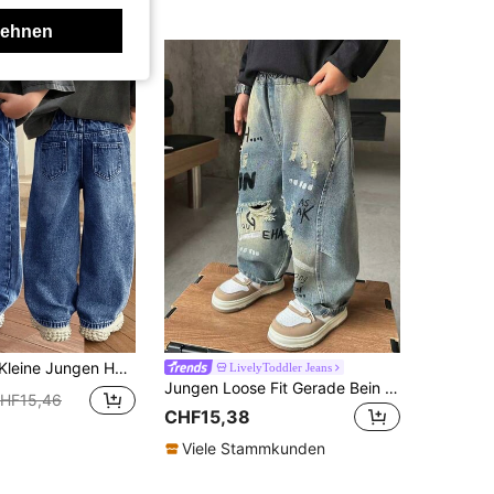
lehnen
mode, Washed lässige weite Bein Baggy Jeans in Blau, für Schulkleidung und Streetwear
LivelyToddler Jeans
Jungen Loose Fit Gerade Bein Jeans, geeignet für Lässig, Schule, Outdoor Tragen, Herbst
HF15,46
CHF15,38
Viele Stammkunden