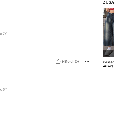
ZUSA
:
7Y
Hilfreich (0)
Passe
Auswah
:
5Y