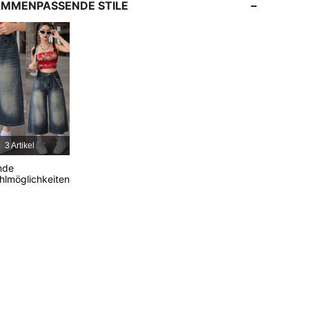
MMENPASSENDE STILE
4,90
21K
427K
4,90
21K
427K
4,90
21K
427K
3 Artikel
4,90
21K
427K
nde
lmöglichkeiten
4,90
21K
427K