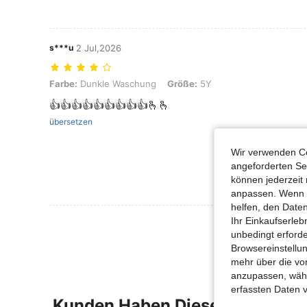
s***u
2 Jul,2026
Farbe: Dunkle Waschung, Größe: 5Y
Farbe:
Dunkle Waschung
Größe:
5Y
👍👍👍👍👍👍👍👍👍🫰🫰
übersetzen
Wir verwenden Co
angeforderten Ser
können jederzeit 
anpassen. Wenn Si
helfen, den Date
Ihr Einkaufserle
Mehr Bewertung
unbedingt erford
Browsereinstellun
mehr über die vo
anzupassen, wähle
erfassten Daten 
Kunden Haben Diese Artikel A