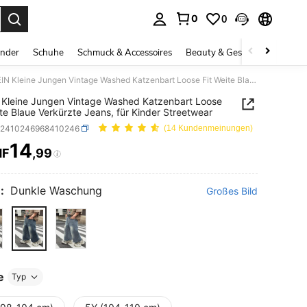
0
0
ess Enter to select.
inder
Schuhe
Schmuck & Accessoires
Beauty & Gesundheit
Gro
SHEIN Kleine Jungen Vintage Washed Katzenbart Loose Fit Weite Blaue Verkürzte Jeans, für Kinder Streetwear
Kleine Jungen Vintage Washed Katzenbart Loose
ite Blaue Verkürzte Jeans, für Kinder Streetwear
k2410246968410246
(14 Kundenmeinungen)
14
HF
,99
ICE AND AVAILABILITY
:
Dunkle Waschung
Großes Bild
e
Typ