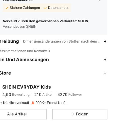
Sichere Zahlungen
Datenschutz
Verkauft durch den gewerblichen Verkäufer: SHEIN
Versendet von SHEIN
hreibung
Dimensionsänderungen von Stoffen nach dem Waschen zu Hause,B
eitsinformationen und Kontakte
4,90
21K
427K
en Und Abmessungen
Store
4,90
21K
427K
SHEIN EVRYDAY Kids
4,90
21K
427K
Bewertung
Artikel
Follower
n***m
bezahlt
Vor 1 Tag
+ Kürzlich verkauft
999K+ Erneut kaufen
4,90
21K
427K
Alle Artikel
Folgen
4,90
21K
427K