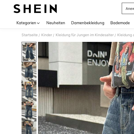
Anew
Use up 
Kategorien
Neuheiten
Damenbekleidung
Bademode
Startseite
Kinder
Kleidung für Jungen im Kindesalter
Kleidung 
/
/
/