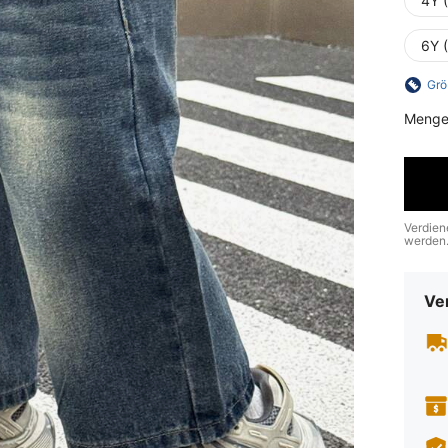
4Y 
6Y 
Grö
Menge
Verdien
werden
Ve