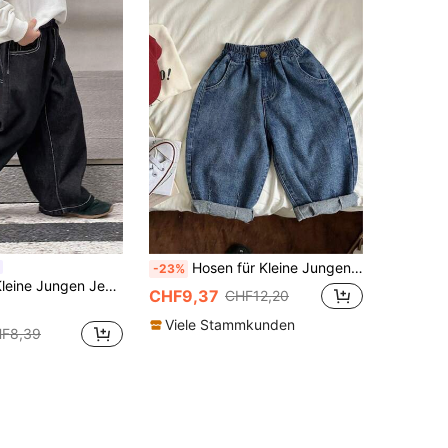
Hosen für Kleine Jungen in lockerer Passform, Haremshose
-23%
stischem Bund, Taschen und weitem Bein, lässig und vielseitig einsetzbar
CHF9,37
CHF12,20
Viele Stammkunden
F8,39