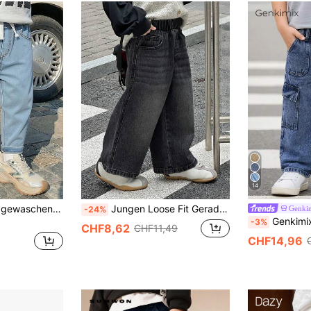
14
Young BoyFashion gewaschene Denim Jeans, lässige Jeans mit elastischem Bund und schmal zulaufendem Bein, weiches Baumwoll-Stretch-Gewebe, geeignet für Frühling, Sommer, Herbst und Winter
Jungen Loose Fit Gerade Bein Jeans, Herbst
Genki
-24%
Genkimix Kids Jeans für Kleine Jungen aus Denim, Sommer, neuer Stil, mit mehreren Taschen, Cargo, geradem
-3%
CHF8,62
CHF11,49
CHF14,96