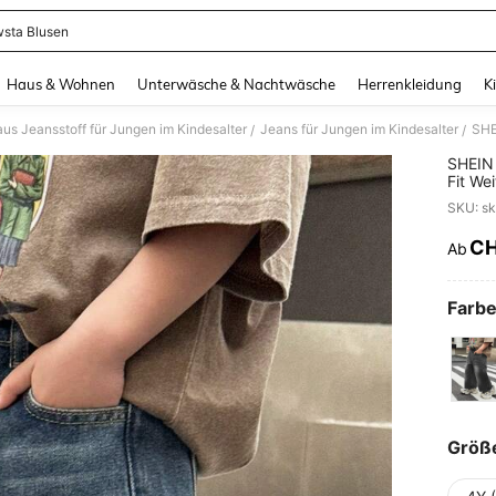
sta Blusen
and down arrow keys to navigate search Zuletzt gesucht and Suche und Finde. Pr
Haus & Wohnen
Unterwäsche & Nachtwäsche
Herrenkleidung
K
aus Jeansstoff für Jungen im Kindesalter
Jeans für Jungen im Kindesalter
/
/
SHEIN 
Fit We
SKU: s
C
Ab
PR
Farbe
Größ