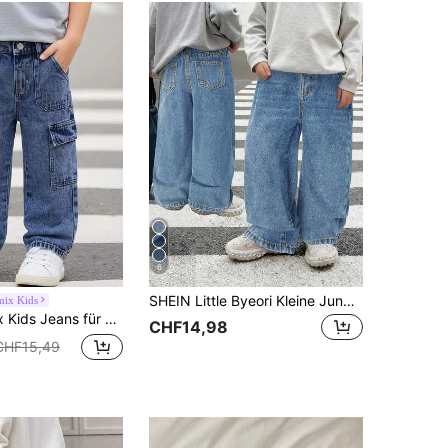
6
SHEIN Little Byeori Kleine Jungen Retro Blaue Loose Fit Jeans
mix Kids
 Bein, mittelblauer Waschung, bequemer elastischer Bund, weicher Baumwollstoff, stilvolle Passform, geeignet für Schule, Outdoor-Spiele, Reisen, Urlaub, Familienaktivitäten, Partys und Zusammenkünfte
CHF14,98
CHF15,49