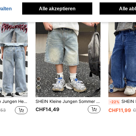
alten
Alle akzeptieren
Alle ab
5
it loser Passform, Buchstaben- und Graffiti-Muster, Neuprodukte, und Streetwear, Halloween
SHEIN Kleine Jungen Sommer Retro Vintage Washed Katzenbart Loose Fit blaue Jeans Bermuda Shorts, Frühling/Sommer Streetwear und Frühlingsferien
SHEIN Kleine Jungen Herbst- und Winter
-22%
CHF14,49
CHF11,99
,53
C