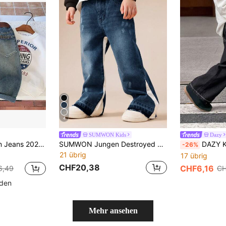
4
SUMWON Kids
Dazy
sen Stickerei Lange Hose Modisch Lässige Hose
SUMWON Jungen Destroyed Jeans mit Seitenstreifen-Detail und Vintage-Waschung, gerade geschnitten, Lässig für den Urlaub
DAZY Kleine Jungen Jeans mit ela
-26%
21 übrig
17 übrig
CHF20,38
CHF6,16
6,49
CH
nden
Mehr ansehen