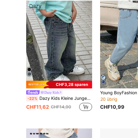
CHF3,28 sparen
Dazy Kids
Dazy Kids Kleine Jungen Loose Fit Jeans mit Waschung, gerade Beinform
-22%
20 übrig
CHF10,99
CHF11,62
CHF14,90