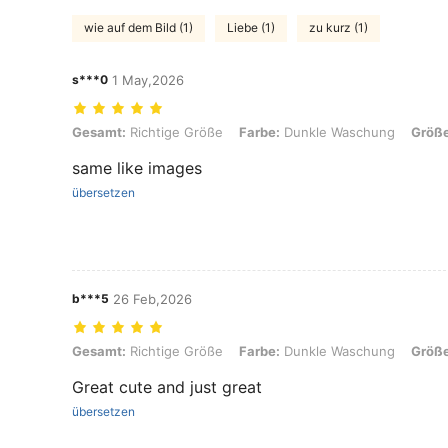
wie auf dem Bild (1)
Liebe (1)
zu kurz (1)
s***0
1 May,2026
Gesamt: Richtige Größe, Farbe: Dunkle Waschung, Größe: 7Y
Gesamt:
Richtige Größe
Farbe:
Dunkle Waschung
Größe
same like images
übersetzen
b***5
26 Feb,2026
Gesamt: Richtige Größe, Farbe: Dunkle Waschung, Größe: 5Y
Gesamt:
Richtige Größe
Farbe:
Dunkle Waschung
Größe
Great cute and just great
übersetzen