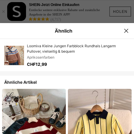
SHEIN-Jetzt Online Einkaufen
×
Entdecke weitere exklusive Rabatte und zusätzliche
HOLEN
Angebote in der SHEIN APP!
(4,717)
Ähnlich
Loomiva Kleine Jungen Farbblock Rundhals Langarm
Pullover, vielseitig & bequem
Aprikosenfarben
CHF12,99
Ähnliche Artikel