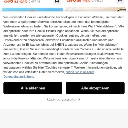
5
CHF
,89
-16%
CHF8,24
CHF
,62
-24%
CHF7,49
ck Vielseitiger Herbst Pullover
Wir verwenden Cookies und ähnliche Technologien auf unserer Website, um Ihnen den
von Ihnen angeforderten Service bereitzustellen und Ihnen das bestmögliche
Webseitenerlebnis zu bieten. Sie können jederzeit nach Ihrer Wahl "Alle ablehnen", "Alle
akzeptieren" oder Ihre Cookie-Einstellungen anpassen. Wenn Sie "Alle akzeptieren"
auswählen, werden wir alle optionalen Cookies setzen, die uns helfen, den
Datenverkehr zu analysieren, erweiterte Funktionen anzubieten und Inhalte und
Anzeigen an Ihr Einkaufserlebnis bei SHEIN anzupassen. Wenn Sie "Alle ablehnen"
auswählen, lassen Sie nur die unbedingt erforderlichen Cookies zu, die unsere Website
zum Laufen bringen. Sie können diese in den Browsereinstellungen deaktivieren, was
jedoch die Funktionalität der Website beeinträchtigen kann. Um mehr über die von uns
verwendeten Cookies zu erfahren und Ihre optionalen Cookie-Einstellungen
anzupassen, wählen Sie bitte "Cookies verwalten". Weitere Informationen darüber, wie
wir die von uns erfassten Daten verarbeiten,
finden Sie in unserer
M.Dian xi Kinder neue Herbst/Winte
Datenschutzerklärung.
Ähnliche vorrätige Artikel anzeigen
Alle ansehen
r Cartoon Strickpullover, Jungen dic
12
Dazy
CHF
,98
ke Rundhals Pullover Oberteile für
6
Oberbekleidung
Alle ablehnen
Alle akzeptieren
DAZY Kleine Jungen Herbst Winter
Sorry, dieses Produkt ist ausverkauft.
1 Stück Jungen Lässig Komfort Mo
Alltagspullover, Drop-Shoulder
PAW Patrol
8
CHF
,69
-31%
CHF12,74
de minimalistisch praktisch vielseiti
38 übrig
SHEIN | PAW Patrol Jungen Cartoo
Cookies verwalten
g Twist Textur Farbblock Rundhals
AUSVERKAUFT
9
n Hund Stickerei Muster Farbblock
7 übrig
Pullover, geeignet für Kleine Junge
CHF
,49
Rundhals Loose Fit Langarm Pullov
n Pullover, Pullover, Schule, Schula
15
er
CHF
,04
nfang, Jungen, Alltag, geeignet für
Herbst/Winter Saison