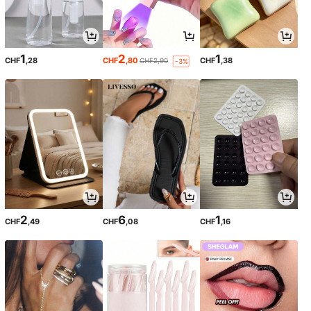
1
2
1
CHF
,28
CHF
,80
CHF
,38
CHF2,90
-3%
2
6
1
CHF
,49
CHF
,08
CHF
,16