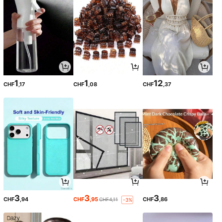
1
1
12
CHF
,17
CHF
,08
CHF
,37
3
3
3
CHF
,94
CHF
,95
CHF
,86
CHF4,11
-3%