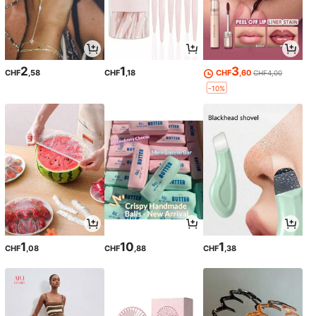
2
1
3
CHF
,58
CHF
,18
CHF
,60
CHF4,00
-10%
1
10
1
CHF
,08
CHF
,88
CHF
,38