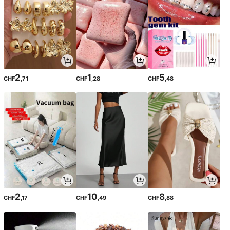
2
1
5
CHF
,71
CHF
,28
CHF
,48
2
10
8
CHF
,17
CHF
,49
CHF
,88