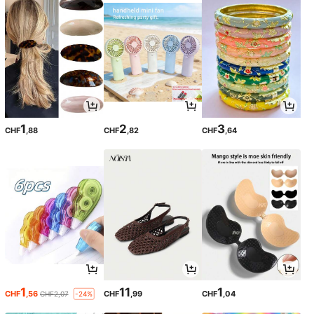
1
2
3
CHF
,88
CHF
,82
CHF
,64
1
11
1
CHF
,56
CHF
,99
CHF
,04
CHF2,07
-24%