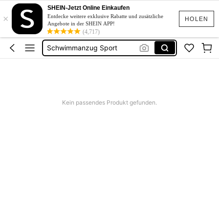
Halloween Supplies
SHEIN-Jetzt Online Einkaufen
×
Linen
Entdecke weitere exklusive Rabatte und zusätzliche
HOLEN
Angebote in der SHEIN APP!
Schwimmanzug Sport
(4,717)
Bridesmaid Dresses
Burkini
Halloween Supplies
Kein passendes Produkt gefunden.