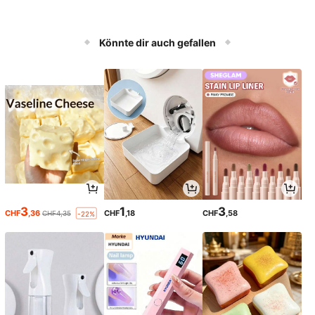
Könnte dir auch gefallen
3
1
3
CHF
,36
CHF
,18
CHF
,58
CHF4,35
-22%