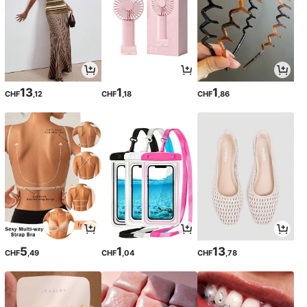
13
1
1
CHF
,12
CHF
,18
CHF
,86
5
1
13
CHF
,49
CHF
,04
CHF
,78