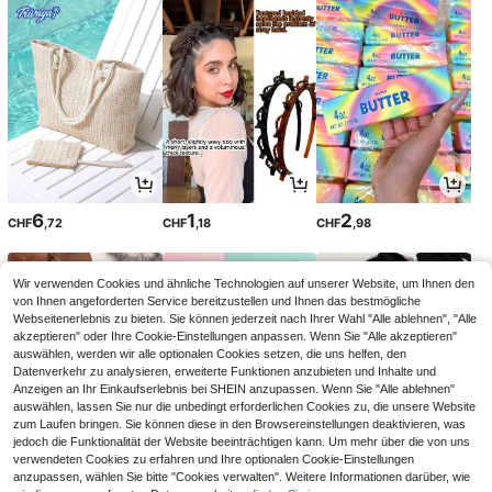
6
1
2
CHF
,72
CHF
,18
CHF
,98
Wir verwenden Cookies und ähnliche Technologien auf unserer Website, um Ihnen den
von Ihnen angeforderten Service bereitzustellen und Ihnen das bestmögliche
Webseitenerlebnis zu bieten. Sie können jederzeit nach Ihrer Wahl "Alle ablehnen", "Alle
akzeptieren" oder Ihre Cookie-Einstellungen anpassen. Wenn Sie "Alle akzeptieren"
auswählen, werden wir alle optionalen Cookies setzen, die uns helfen, den
Datenverkehr zu analysieren, erweiterte Funktionen anzubieten und Inhalte und
Anzeigen an Ihr Einkaufserlebnis bei SHEIN anzupassen. Wenn Sie "Alle ablehnen"
auswählen, lassen Sie nur die unbedingt erforderlichen Cookies zu, die unsere Website
zum Laufen bringen. Sie können diese in den Browsereinstellungen deaktivieren, was
jedoch die Funktionalität der Website beeinträchtigen kann. Um mehr über die von uns
verwendeten Cookies zu erfahren und Ihre optionalen Cookie-Einstellungen
10
3
1
anzupassen, wählen Sie bitte "Cookies verwalten". Weitere Informationen darüber, wie
CHF
,49
CHF
,88
CHF
,18