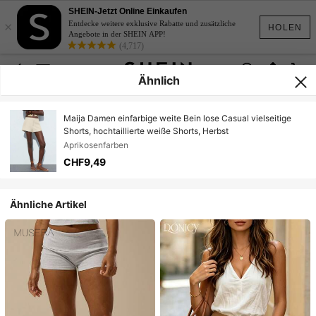
SHEIN-Jetzt Online Einkaufen
×
Entdecke weitere exklusive Rabatte und zusätzliche
HOLEN
Angebote in der SHEIN APP!
(4,717)
Ähnlich
Maija Damen einfarbige weite Bein lose Casual vielseitige
Shorts, hochtaillierte weiße Shorts, Herbst
Aprikosenfarben
CHF9,49
Ähnliche Artikel