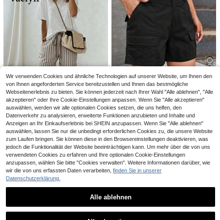
11
11
Franclia Französischer minimalistis
INAWLY Damen einfarbige Lässig S
cher Mode Gewebe einfarbig Pendl
horts mit Tasche
11
10
CHF
,99
CHF
,49
er Lässig, Retro, hohe Taille A-Linie
weites Bein neue Damen Shorts
Wir verwenden Cookies und ähnliche Technologien auf unserer Website, um Ihnen den
7
von Ihnen angeforderten Service bereitzustellen und Ihnen das bestmögliche
Webseitenerlebnis zu bieten. Sie können jederzeit nach Ihrer Wahl "Alle ablehnen", "Alle
SDNGED
akzeptieren" oder Ihre Cookie-Einstellungen anpassen. Wenn Sie "Alle akzeptieren"
Cargo Shorts mit Klapptaschen an
auswählen, werden wir alle optionalen Cookies setzen, die uns helfen, den
der Seite, lässig, schwarz, Sommer
16
Datenverkehr zu analysieren, erweiterte Funktionen anzubieten und Inhalte und
CHF
,22
18
Anzeigen an Ihr Einkaufserlebnis bei SHEIN anzupassen. Wenn Sie "Alle ablehnen"
auswählen, lassen Sie nur die unbedingt erforderlichen Cookies zu, die unsere Website
Vaclyn
zum Laufen bringen. Sie können diese in den Browsereinstellungen deaktivieren, was
Vaclyn Damen Casual Urlaubs Viel
jedoch die Funktionalität der Website beeinträchtigen kann. Um mehr über die von uns
seitige Shorts
10
verwendeten Cookies zu erfahren und Ihre optionalen Cookie-Einstellungen
CHF
,30
anzupassen, wählen Sie bitte "Cookies verwalten". Weitere Informationen darüber, wie
wir die von uns erfassten Daten verarbeiten,
finden Sie in unserer
Datenschutzerklärung.
Alle ablehnen
Ähnliche vorrätige Artikel anzeigen
Alle ansehen
#Chilliges Date Night
ATUI Studio