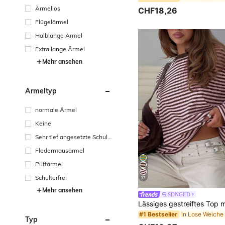
Ärmellos
CHF18,26
Flügelärmel
Halblange Ärmel
Extra lange Ärmel
Mehr ansehen
Ärmeltyp
normale Ärmel
Keine
Sehr tief angesetzte Schult
erpartie
Fledermausärmel
Puffärmel
Schulterfrei
37
Mehr ansehen
SDNGED
#1 Bestseller
Typ