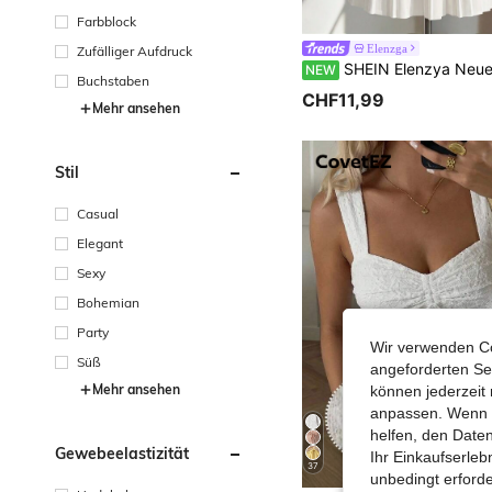
Farbblock
Elenzga
Zufälliger Aufdruck
SHEIN Elenzya Neuer Stil Tweed-Karo Strick Damen Tanktop mit offener Vorderseite, vielseitig elegant raffiniert schmal
NEW
Buchstaben
CHF11,99
Mehr ansehen
Stil
Casual
Elegant
Sexy
Bohemian
Party
Wir verwenden Co
Süß
angeforderten Ser
Mehr ansehen
können jederzeit 
anpassen. Wenn Si
helfen, den Date
Gewebeelastizität
Ihr Einkaufserle
37
unbedingt erford