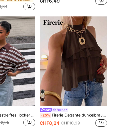
CHF6,49
1,34
Firerie
Muchica Braun gestreiftes, locker sitzendes, casual Kurzarm T-Shirt für Frauen
Firerie Elegante dunkelbraune Bluse mit lockerem Ausschnitt, Rüschen und asymmetrischem Chiffon, gerüschtes Oberteil für Sommerbankett, Hochzeitsgast, Quiet Luxury
-25%
12,05
CHF8,24
CHF10,99