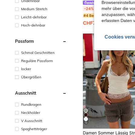
Undehnbar
Browsereinstellun
#Chilliges Date Night
CovetEZ Ausgestelltes weißes Spitzen-Lässig-Tr
mehr über die vo
-24%
Medium Stretch
anzupassen, wähle
#4 Bestseller
Leicht-dehnbar
erfassten Daten 
CHF7,12
CHF9,49
Hoch-dehnbar
Cookies verw
Passform
Schmal Geschnitten
Reguläre Passform
locker
Übergrößen
Ausschnitt
Rundkragen
Neckholder
V Ausschnitt
12
Spaghettiträger