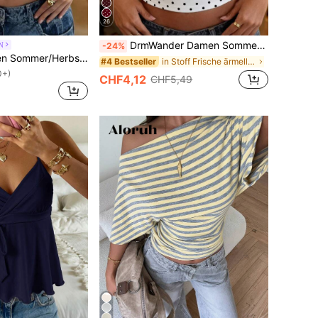
26
DrmWander Damen Sommer Casual Polka Dot Muster Bodycon Trägertop
N
-24%
GLAMSKIN Damen Sommer/Herbst gestreiftes Lingerie-Stil figurbetontes Camisole Tank Top, einfarbiges Y2K lässiges Basic Crop Top, Schulanfang Alltag Streetwear und Strandurlaub
in Stoff Frische ärmellose Camisoles
#4 Bestseller
0+)
CHF4,12
CHF5,49