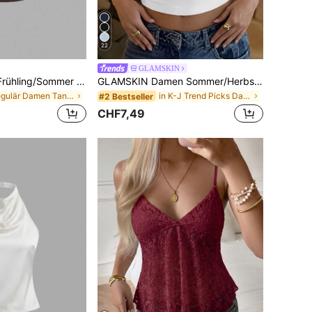
22
GLAMSKIN
Sweetra Damen Frühling/Sommer Lässig Urlaub Bequem Vielseitig U-Ausschnitt Slim Fit Schwarz Weiß Kaffee 3 Stücke Tank Top Set
GLAMSKIN Damen Sommer/Herbst Basic gestreiftes quadratisches Ausschnitt Kurzarm Slim Fit Crop T-Shirt, lässiges sexy Slim Fit Top, geeignet für Schulanfang, Ausflüge, Strandurlaub
in Regulär Damen Tank Tops & Camis
in K-J Trend Picks Damen Oberteile, Blusen & T-Shi
#2 Bestseller
CHF7,49