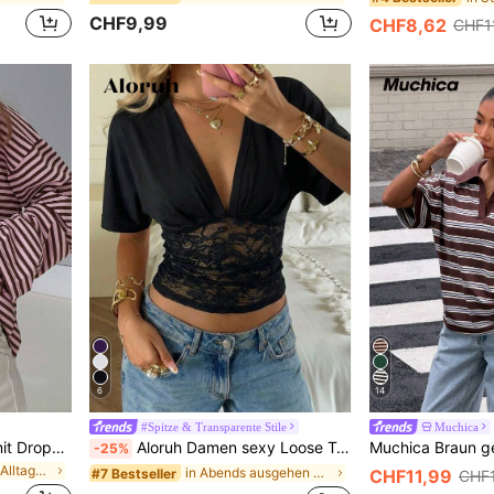
CHF9,99
CHF8,62
CHF1
6
14
#Spitze & Transparente Stile
Muchica
Lässiges gestreiftes Top mit Drop-Shoulder für den täglichen Arbeitsweg, locker geschnitten, Frühling, French Girl Style
Aloruh Damen sexy Loose Top mit tiefem V-Ausschnitt, geraffter Taille und Spitzen-Patchwork T-Shirt, Frühling/Sommer
-25%
in Lose Weiche Alltagsoberteile
in Abends ausgehen Frauen T-Shirts
#7 Bestseller
CHF11,99
CHF