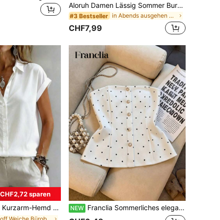
Aloruh Damen Lässig Sommer Burgunder Fledermausärmel Plissee Figurbetontes Kurzes T-Shirt, Mode Street Chic Einfarbiges Date Top Für Formelle Besondere Anlässe Weich
in Abends ausgehen Frauen T-Shirts
#3 Bestseller
CHF7,99
CHF2,72 sparen
rmelloses Top für den Arbeitsweg, einfarbig mit Knopfleiste vorne, weiß, Sommer, Office Siren, vom Büro zum Wochenende
Franclia Sommerliches elegantes Bandeau-Top mit Polka-Dot-Muster
NEW
in Stoff Weiche Büroblusen