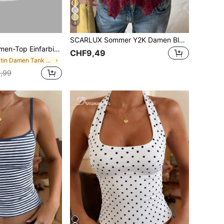
8
SCARLUX Sommer Y2K Damen Blumen Spitze Cami Top, V-Ausschnitt dünne Träger unregelmäßiger Saum Tanktop, Lässig Top für Schulanfang, tägliche Street Outfits
eckholder, lässig und vielseitig für den Alltag
CHF9,49
in Satin Damen Tank Tops & Camis
,99