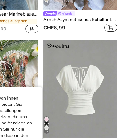
17
V-Ausschnitt Lässig Strickweste für Frauen
Aloruh
Aloruh Asymmetrisches Schulter Loose Top mit geraffter Taille, minimalistisches Basic T-Shirt
in Abends ausgehen Damen Tank Tops & Camis
CHF8,99
,99
von Ihnen
 bieten. Sie
nstellungen
etzen, die uns
 und Anzeigen an
 Sie nur die
12
n diese in den