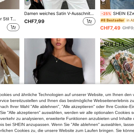
11
30
Damen weiches Satin V-Ausschnitt asymmetrischer Spitzenbesatz Saum figurbetonntes Camisole Top, halbtransparentes Wimpern-Spitzen-Design Braun, schick & elegant lässig Sommer
SHEIN EZwear Marineblauer 
-25%
 geschnitten schmeichelhaftes Tanktop
#8 Bestseller
CHF7,99
CHF7,49
CHF9
okies und ähnliche Technologien auf unserer Website, um Ihnen den 
vice bereitzustellen und Ihnen das bestmögliche Webseitenerlebnis zu
nach Ihrer Wahl "Alle ablehnen", "Alle akzeptieren" oder Ihre Cookie-Ei
e "Alle akzeptieren" auswählen, werden wir alle optionalen Cookies s
nverkehr zu analysieren, erweiterte Funktionen anzubieten und Inhalte
bnis bei SHEIN anzupassen. Wenn Sie "Alle ablehnen" auswählen, lassen
5
erlichen Cookies zu, die unsere Website zum Laufen bringen. Sie könne