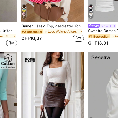
6
4
Damen Lässig Top, gestreifter Kontrast-Rippstoff, Alltagskleidung, Frühling/Herbst, schick & elegant
Sweetra
Siren Gaze Damen Bluse in Unifarbe mit tiefem V-Ausschnitt, plissiert, lässig, vielseitig, für den täglichen Gebrauch
in Lose Weiche Alltagsoberteile
#2 Bestseller
in Einfarbig Frauen Blusen
#1 Bestseller
CHF10,37
CHF13,01