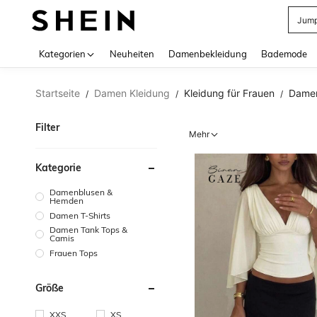
Jump
Use up 
Kategorien
Neuheiten
Damenbekleidung
Bademode
Startseite
Damen Kleidung
Kleidung für Frauen
Damen
/
/
/
Filter
Mehr
Kategorie
Damenblusen &
Hemden
Damen T-Shirts
Damen Tank Tops &
Camis
Frauen Tops
Größe
XXS
XS