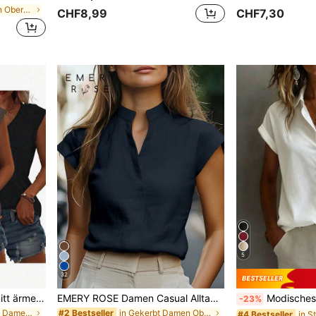
in Grafik Damen Oberteile
CHF8,99
CHF7,30
5
32
3 Stück Damen V-Ausschnitt ärmellose T-Shirts, lässige lockere Passform Sommer einfarbige Oberteile mit leichter Dehnbarkeit, geeignet für den täglichen Gebrauch, müheloser Stil
EMERY ROSE Damen Casual Alltags Pendler minimalistisches einfarbiges Top mit Kerbe-Ausschnitt und Kurzarm, Sommer
Modisches Kurzarm-Hemd mit Kragen für Damen, vielseitiges lockeres lässiges ä
-23%
in V-Ausschnitt Damen Oberteile, Blusen & T-Shirts
in Gekerbt Damen Oberteile, Blusen & T-Shirts
#2 Bestseller
#4 Bestseller