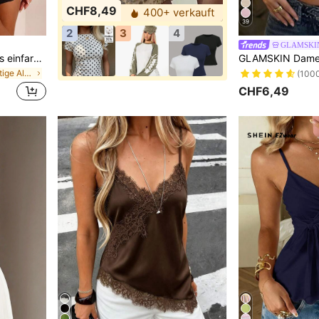
CHF8,49
400+ verkauft
39
2
3
4
GLAMSKI
Opulessa Damen elegantes einfarbiges Mesh-Patchwork-Asymmetrisches Schulter-Crop-Enges Top, Sommer
in Braun Vielseitige Alltagsoberteile
(100
CHF6,49