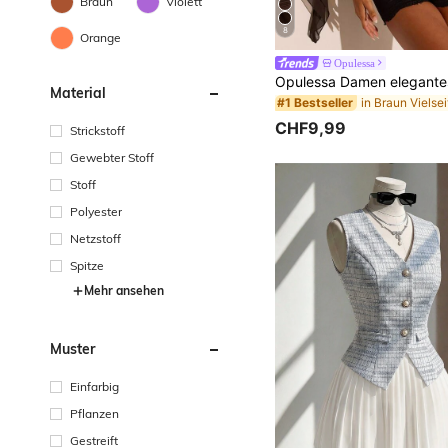
Braun
Violett
8
Orange
Opulessa
Material
#1 Bestseller
CHF9,99
Strickstoff
Gewebter Stoff
Stoff
Polyester
Netzstoff
Spitze
Mehr ansehen
Muster
Einfarbig
Pflanzen
Gestreift