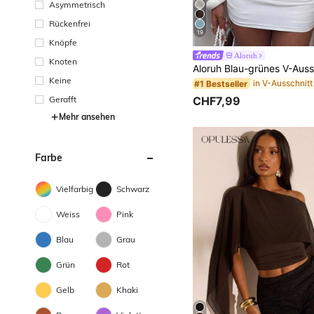
Asymmetrisch
Rückenfrei
19
Knöpfe
Aloruh
Knoten
Keine
#1 Bestseller
Gerafft
CHF7,99
Mehr ansehen
Farbe
Vielfarbig
Schwarz
Weiss
Pink
Blau
Grau
Grün
Rot
Gelb
Khaki