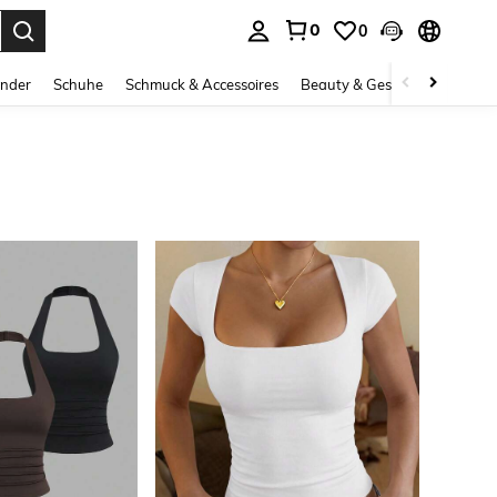
0
0
ess Enter to select.
inder
Schuhe
Schmuck & Accessoires
Beauty & Gesundheit
Gro