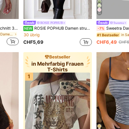
20
ROSIE POPHUB
Sweetra
Aloruh Blau-grünes V-Ausschnitt 3/4-Ärmel figurbetontes T-Shirt
ROSIE POPHUB Damen strukturiertes Blumen-Jacquard Langarm Top, quadratischer Ausschnitt, rückenfrei, figurbetont, gerafft T-Shirt, elegante Herbst-Winter Casual Basic Bluse
Sweetra Damen-Top Einfarbig mit N
NEW
-7%
in V-Ausschnitt Damen Oberteile, Blusen & T-Shirts
30 übrig
#1 Bestseller
CHF5,69
CHF6,49
CHF6
Bestseller
in Mehrfarbig Frauen
T-Shirts
1