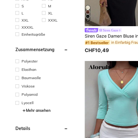
S
M
L
XL
XXL
XXXL
7
XXXXL
Siren Gaze
Einheitsgröße
#1 Bestseller
Zusammensetzung
CHF10,49
Polyester
Elasthan
Baumwolle
Viskose
Polyamid
Lyocell
Mehr ansehen
Details