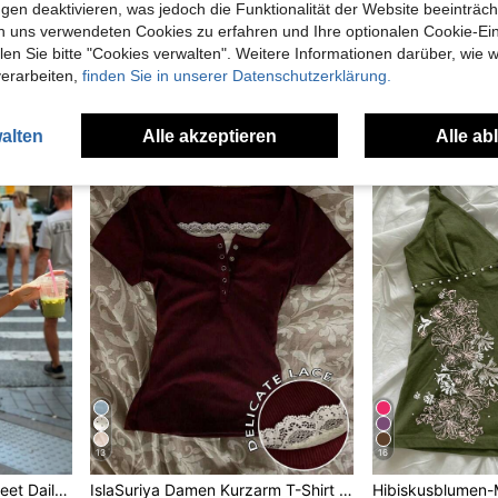
gen deaktivieren, was jedoch die Funktionalität der Website beeinträc
Mystra
Soleia
ägerhemd für Frauen
2026 Frühling Neues schwarzes Crop Top für Frauen, sexy Off-Shoulder Fledermausärmel Design, Spitzen-Taillensaum figurbetonter Y2K Stil kurze Bluse Sommer, Streetwear
Soleia Spitzen-Patchwork-Jacquard-Brocade-T
n uns verwendeten Cookies zu erfahren und Ihre optionalen Cookie-Ei
NEW
n Sie bitte "Cookies verwalten". Weitere Informationen darüber, wie w
in Ernte Damen Oberteile
#5 Bestseller
in Riemen Damen Oberteile, Blusen & T-Shirts
CHF16,49
verarbeiten,
finden Sie in unserer Datenschutzerklärung.
CHF8,88
alten
Alle akzeptieren
Alle ab
13
16
Damen Sommer Lässig Street Daily Konzert Kontrast Spitze Tanktop, Festival Stil Weiß
IslaSuriya Damen Kurzarm T-Shirt mit Spitzenbesatz und Knopfdesign