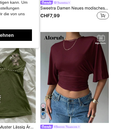
htigen kann. Um
Sweetra
ube-Top mit Bindegürtel, sexy figurbetontes Tanktop für Damen
Sweetra Damen Neues modisches vielseitiges Strick-T-Shirt mit tiefem V-Ausschnitt vorne & hinten, 2-Wege-Trageoption, tailliert, geraffter Rücken mit Bindeband, Schulter & Ärmel verbundenes Top
nstellungen
ir die von uns
CHF7,99
lehnen
36
Hibiskusblumen-Muster Lässig Ärmelloses Cami-Top, Sommer-Tops, Strandoutfits für Frauen
#Beeren Nuancen