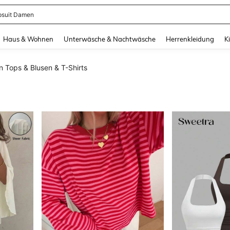
suit Damen
and down arrow keys to navigate search Zuletzt gesucht and Suche und Finde. Pr
Haus & Wohnen
Unterwäsche & Nachtwäsche
Herrenkleidung
K
 Tops & Blusen & T-Shirts