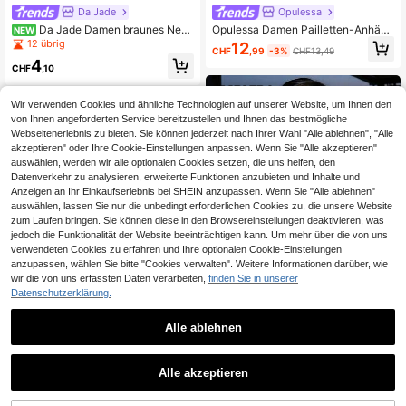
Da Jade
Opulessa
Da Jade Damen braunes Neck
Opulessa Damen Pailletten-Anhäng
NEW
holder-Top mit Schnallendetail, ger
er-Dekor Rückenfreies Neckholder
12 übrig
12
CHF
,99
-3%
CHF13,49
afft, weich, figurbetont, kurz, elega
-Top
4
ntes Y2K-Outfit für Frühling/Somme
CHF
,10
r, Alltag, Strand, Date und Urlaub
Wir verwenden Cookies und ähnliche Technologien auf unserer Website, um Ihnen den
von Ihnen angeforderten Service bereitzustellen und Ihnen das bestmögliche
Webseitenerlebnis zu bieten. Sie können jederzeit nach Ihrer Wahl "Alle ablehnen", "Alle
akzeptieren" oder Ihre Cookie-Einstellungen anpassen. Wenn Sie "Alle akzeptieren"
auswählen, werden wir alle optionalen Cookies setzen, die uns helfen, den
Datenverkehr zu analysieren, erweiterte Funktionen anzubieten und Inhalte und
Anzeigen an Ihr Einkaufserlebnis bei SHEIN anzupassen. Wenn Sie "Alle ablehnen"
auswählen, lassen Sie nur die unbedingt erforderlichen Cookies zu, die unsere Website
zum Laufen bringen. Sie können diese in den Browsereinstellungen deaktivieren, was
jedoch die Funktionalität der Website beeinträchtigen kann. Um mehr über die von uns
verwendeten Cookies zu erfahren und Ihre optionalen Cookie-Einstellungen
anzupassen, wählen Sie bitte "Cookies verwalten". Weitere Informationen darüber, wie
wir die von uns erfassten Daten verarbeiten,
finden Sie in unserer
Datenschutzerklärung.
8
Alle ablehnen
EgrlEra
EgrlEra Sommerliches Frauen Crop
SHEIN BAE
Alle akzeptieren
Top Camisole in einfarbigem schlan
2
SHEIN BAE Braunes Perlen-Franse
CHF
,62
-24%
CHF3,49
kem Design
n Rückenfrei Strick Top, geeignet fü
10
CHF
,99