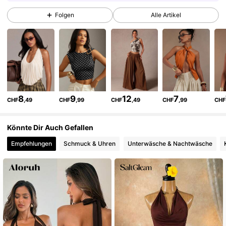
985K Follower
4,79
Folgen
Alle Artikel
985K Follower
4,79
985K Follower
4,79
8
9
12
7
CHF
,49
CHF
,99
CHF
,49
CHF
,99
CHF
985K Follower
4,79
Könnte Dir Auch Gefallen
Empfehlungen
Schmuck & Uhren
Unterwäsche & Nachtwäsche
985K Follower
4,79
985K Follower
4,79
985K Follower
4,79