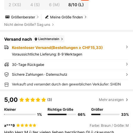
2
(XS)
4
(S)
6
(M)
8/10
(L)
Größenberater
Meine Größe finden
Nicht deine Größe? Sag uns
Versand nach
Liechtenstein
Kostenloser Versand(Bestellungen ≥ CHF15,33)
Voraussichtliche Lieferung:
8-9 Werktagen
30-Tage Rückgabe
Sichere Zahlungen · Datenschutz
Verkauft und versendet durch den gewerblichen Verkäufer: SHEIN
5,00
(3)
Mehr anzeigen
Kleiner
Richtige Größe
Größer
1%
66%
33%
a***9
Farbe: Braun / Größe: M
Hallo
Herr
M
ü
ller
vielen
lieben
herzlichen
Gl
ü
ckwunsch