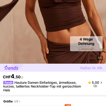
1/5
4
CHF
,50
Hauture Damen Einfarbiges, ärmelloses,
5,00
kurzes, tailliertes Neckholder-Top mit gerüschtem
(3)
Hals
Größe
US
3 left