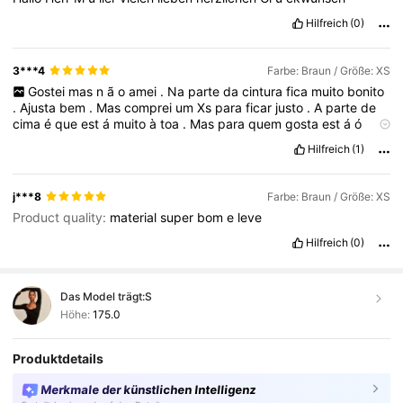
Hilfreich
(0)
3***4
Farbe: Braun / Größe: XS
Gostei
mas
n
ã
o
amei
.
Na
parte
da
cintura
fica
muito
bonito
.
Ajusta
bem
.
Mas
comprei
um
Xs
para
ficar
justo
.
A
parte
de
cima
é
que
est
á
muito
à
toa
.
Mas
para
quem
gosta
est
á
ó
timo
.
O
tecido
na
parte
solta
do
peito
n
é
cravado
.
Hilfreich
(1)
j***8
Farbe: Braun / Größe: XS
Product quality:
material
super
bom
e
leve
Hilfreich
(0)
Das Model trägt:
S
Höhe:
175.0
Produktdetails
Merkmale der künstlichen Intelligenz