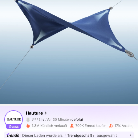
985K Follower
4,79
Hauture
t***3
ist
Vor 30 Minuten
gefolgt
i***a
ist am Durchsuchen
985K Follower
4,79
1.3M Kürzlich verkauft
700K Erneut kaufen
17% Anstieg de
Dieser Laden wurde als
「Trendgeschäft」
ausgewählt