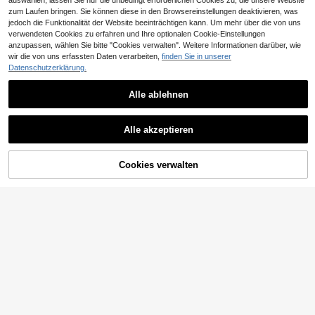
auswählen, lassen Sie nur die unbedingt erforderlichen Cookies zu, die unsere Website
zum Laufen bringen. Sie können diese in den Browsereinstellungen deaktivieren, was
jedoch die Funktionalität der Website beeinträchtigen kann. Um mehr über die von uns
verwendeten Cookies zu erfahren und Ihre optionalen Cookie-Einstellungen
anzupassen, wählen Sie bitte "Cookies verwalten". Weitere Informationen darüber, wie
wir die von uns erfassten Daten verarbeiten,
finden Sie in unserer
Datenschutzerklärung.
Alle ablehnen
15
MainGRL
#Verführerisch zart
Alle akzeptieren
MainGRL 2026 Frühling/Sommer El
Poéselle Elegantes schwarzes 2-tei
eganter Urlaubs-Casual Damen Rot
liges Set für Damen, Spitzentop mit
23 übrig
#2 Bestseller
in Elegant Frauen Zweiteilige Outfits
Karomuster Stoff Quadratischer Kra
tiefem V-Ausschnitt & schräg gesch
8
15
CHF
,50
-52%
CHF17,99
CHF
,49
gen Rüschen Saum Puffärmel Kurz
nittener Midi-Rock, schickes Somm
Cookies verwalten
ZUM WARENKORB HINZUFÜGEN
es Hemd und Rüschen Saum Mini R
er-Outfit für den Abend, Y2K minim
ock 2 Stücke Set, geeignet für Reis
alistisches Strickset
en, Einkaufen, Strand, Garten, Allta
g