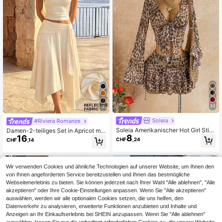
30
7
Soleia
#Riviera Romanze
Soleia Amerikanischer Hot Girl Stil
Damen-2-teiliges Set in Apricot mit
8
Leopardenmuster Mesh transparent
16
minimalistischem Spaghetti-Träger
CHF
,24
CHF
,14
V-Ausschnitt Schnürung Taille gera
-Top und asymmetrischem, fließend
fft mehrlagige Rüschen Glockenärm
em Midirock, doppellagig und nicht
el Zweiteiler Set
durchsichtig, charmant, lässig, sex
y, für Urlaub, Boho, Western, Ausge
Wir verwenden Cookies und ähnliche Technologien auf unserer Website, um Ihnen den
hen und Streetwear, Braun, Frühlin
von Ihnen angeforderten Service bereitzustellen und Ihnen das bestmögliche
g/Sommer, Strand- und Reiseoutfit
Webseitenerlebnis zu bieten. Sie können jederzeit nach Ihrer Wahl "Alle ablehnen", "Alle
akzeptieren" oder Ihre Cookie-Einstellungen anpassen. Wenn Sie "Alle akzeptieren"
auswählen, werden wir alle optionalen Cookies setzen, die uns helfen, den
Datenverkehr zu analysieren, erweiterte Funktionen anzubieten und Inhalte und
Anzeigen an Ihr Einkaufserlebnis bei SHEIN anzupassen. Wenn Sie "Alle ablehnen"