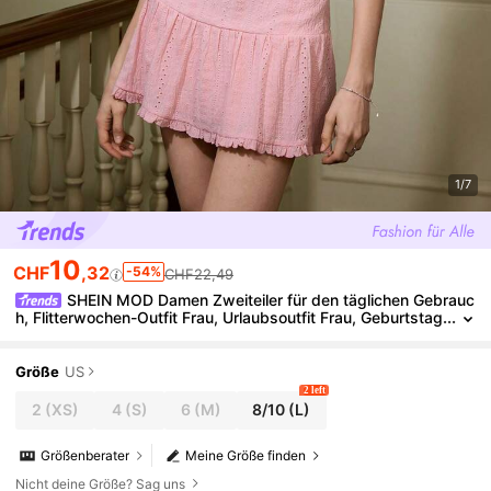
1/7
10
CHF
,32
-54%
CHF22,49
SHEIN MOD Damen Zweiteiler für den täglichen Gebrauc
h, Flitterwochen-Outfit Frau, Urlaubsoutfit Frau, Geburtstag
skostüm Frau, Ausgehoutfit, Festivaloutfit, rosa Anzug, Y2
K-Kleidung, Country-Konzert-Outfit, süße Sommertops, Urlaubs
zweiteiler, Festivaloutfit, Ausgehoutfit
Größe
US
2 left
2
(XS)
4
(S)
6
(M)
8/10
(L)
Größenberater
Meine Größe finden
Nicht deine Größe? Sag uns