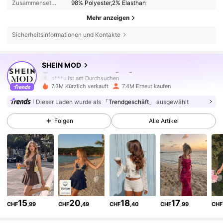
Zusammensetzung:
98% Polyester,2% Elasthan
Mehr anzeigen
Sicherheitsinformationen und Kontakte
3.3M Follower
4,82
SHEIN MOD
n***u
ist am Durchsuchen
3.3M Follower
4,82
7.3M Kürzlich verkauft
7.4M Erneut kaufen
Dieser Laden wurde als
「Trendgeschäft」
ausgewählt
3.3M Follower
4,82
Folgen
Alle Artikel
3.3M Follower
4,82
3.3M Follower
4,82
15
20
18
17
CHF
,99
CHF
,49
CHF
,40
CHF
,99
CHF
3.3M Follower
4,82