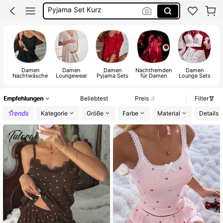
Nachthemd Damen
Nachtwäsche Damen
Schlafanzug Damen
Damen
Damen
Damen
Nachthemden
Damen
D
Nachtwäsche
Loungewear
Pyjama Sets
für Damen
Lounge Sets
Empfehlungen
Beliebtest
Preis
Filter
Kategorie
Größe
Farbe
Material
Details