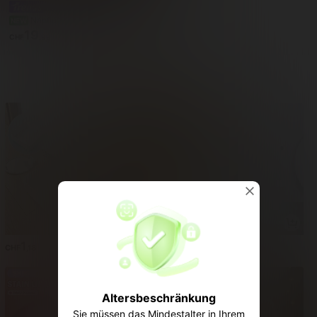
Napfluff
Napfluff Damen-Pyjama-Set
NEW
mit rosa gestreiftem Herzmuster, Re
19
CHF
,99
verskragen, Patchwork-Design, Ko
ntrastfarben, Rüschen und langen Ä
rmeln, Hose
Könnte dir auch gefallen
1
1
1
CHF
,18
CHF
,38
CHF
,28
Altersbeschränkung
Sie müssen das Mindestalter in Ihrem