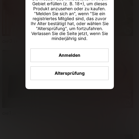
Gebiet erfüllen (z. B. 18+), um dieses
Produkt anzusehen oder zu kaufen.
"Melden Sie sich an", wenn "Sie ein
registriertes Mitglied sind, das zuvor
Ihr Alter bestätigt hat, oder wählen Sie
"Altersprüfung", um fortzufahren.
Verlassen Sie die Seite jetzt, wenn Sie
minderjährig sind.
3
2
2
CHF
,58
CHF
,80
CHF
,49
CHF2,90
-3%
Anmelden
Altersprüfung
1
6
3
CHF
,16
CHF
,08
CHF
,60
CHF4,00
-10%