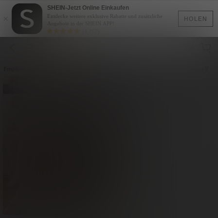
Desssous
SHEIN-Jetzt Online Einkaufen
×
Sexy Dessous Damen Sexy
Entdecke weitere exklusive Rabatte und zusätzliche
HOLEN
Angebote in der SHEIN APP!
Dessus Set
(4,717)
Sextyos Frauen
Dessous Set Extrem
Empfehlungen
Beliebtest
Preis
Filter
Desssous
Sexy Dessous Damen Sexy