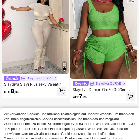
Slaydiva CURVE
Slaydiva CURVE
Slaydiva Slayr Plus sexy Valentinst
ag schwarzes Mesh transparentes
Slaydiva Damen Große Größen Läs
8
CHF
,93
glitzerndes Kurzarm gerafftes 2 Stü
sig Set aus tiefer V-Ausschnitt Träg
7
CHF
,59
cke Set
erbluse und Plissee Shorts, 2-teilig
Wir verwenden Cookies und ähnliche Technologien auf unserer Website, um Ihnen den
von Ihnen angeforderten Service bereitzustellen und Ihnen das bestmögliche
Webseitenerlebnis zu bieten. Sie können jederzeit nach Ihrer Wahl "Alle ablehnen", "Alle
akzeptieren" oder Ihre Cookie-Einstellungen anpassen. Wenn Sie "Alle akzeptieren"
auswählen, werden wir alle optionalen Cookies setzen, die uns helfen, den
Datenverkehr zu analysieren, erweiterte Funktionen anzubieten und Inhalte und