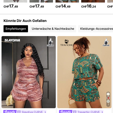
17
17
14
16
CHF
,49
CHF
,49
CHF
,49
CHF
,24
CHF
629K Follower
4,81
Könnte Dir Auch Gefallen
Empfehlungen
Unterwäsche & Nachtwäsche
Kleidungs-Accessoire
629K Follower
4,81
629K Follower
4,81
629K Follower
4,81
629K Follower
4,81
629K Follower
4,81
7
Slaydiva CURVE
Travachic CURVE