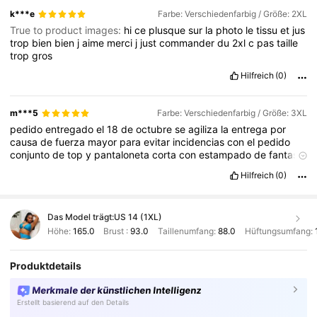
k***e
Farbe: Verschiedenfarbig / Größe: 2XL
True to product images:
hi
ce
plusque
sur
la
photo
le
tissu
et
jus
trop
bien
bien
j
aime
merci
j
just
commander
du
2xl
c
pas
taille
trop
gros
Hilfreich
(0)
m***5
Farbe: Verschiedenfarbig / Größe: 3XL
pedido
entregado
el
18
de
octubre
se
agiliza
la
entrega
por
causa
de
fuerza
mayor
para
evitar
incidencias
con
el
pedido
conjunto
de
top
y
pantaloneta
corta
con
estampado
de
fantas
í
a
bello
y
pr
á
ctico
y
talla
corresponde
👊👊🌹🌹
Hilfreich
(0)
Das Model trägt:
US 14 (1XL)
Höhe:
165.0
Brust :
93.0
Taillenumfang:
88.0
Hüftungsumfang:
Produktdetails
Merkmale der künstlichen Intelligenz
Erstellt basierend auf den Details