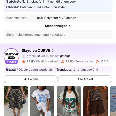
Strickstoff:
Strickgefühl mit gemütlichem Look.
Casual:
Entspannt und einfach zu stylen.
Zusammensetzung:
94% Polyester,6% Elasthan
Mehr anzeigen
Sicherheitsinformationen und Kontakte
629K Follower
4,81
Slaydiva CURVE
g***m
ist
Vor 4 Stunden
gefolgt
p***0
ist am Durchsuchen
629K Follower
4,81
999K+ Kürzlich verkauft
999K+ Erneut kaufen
12% Anstieg
Dieser Laden wurde als
「Trendgeschäft」
ausgewählt
629K Follower
4,81
Folgen
Alle Artikel
629K Follower
4,81
629K Follower
4,81