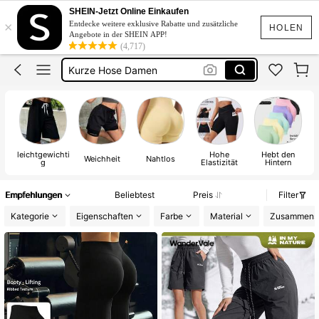
Sport Kleidung
SHEIN-Jetzt Online Einkaufen
×
Entdecke weitere exklusive Rabatte und zusätzliche
Leggins Damen
HOLEN
Angebote in der SHEIN APP!
(4,717)
Kurze Hose Damen
Jogginghose
Wanderhose Damen
Sport Kleidung
leichtgewichti
Hohe
Hebt den
Weichheit
Nahtlos
g
Elastizität
Hintern
Empfehlungen
Beliebtest
Preis
Filter
Kategorie
Eigenschaften
Farbe
Material
Zusammens