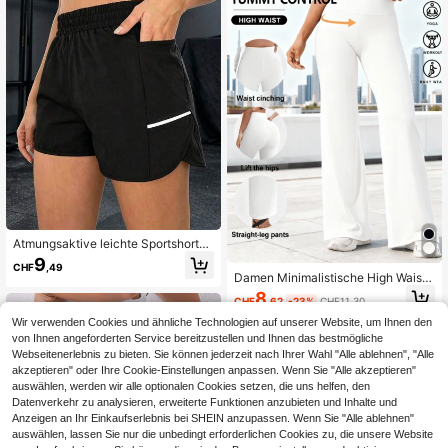
Atmungsaktive leichte Sportshorts,
lässiges, weites Taschen-Design mi
9
CHF
,49
t reflektierendem Streifen Fitness-T
Damen Minimalistische High Waist
rainingsshorts
Pendler Weite Beinhose, Sexy Lässi
8
CHF
,62
-23%
CHF11,30
ge Sport Gerade Beinhose, Po-heb
ende Schlaghose Sport
Wir verwenden Cookies und ähnliche Technologien auf unserer Website, um Ihnen den
von Ihnen angeforderten Service bereitzustellen und Ihnen das bestmögliche
Webseitenerlebnis zu bieten. Sie können jederzeit nach Ihrer Wahl "Alle ablehnen", "Alle
akzeptieren" oder Ihre Cookie-Einstellungen anpassen. Wenn Sie "Alle akzeptieren"
auswählen, werden wir alle optionalen Cookies setzen, die uns helfen, den
Datenverkehr zu analysieren, erweiterte Funktionen anzubieten und Inhalte und
Anzeigen an Ihr Einkaufserlebnis bei SHEIN anzupassen. Wenn Sie "Alle ablehnen"
auswählen, lassen Sie nur die unbedingt erforderlichen Cookies zu, die unsere Website