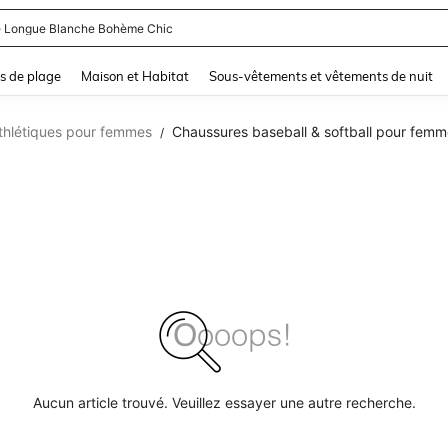
 Longue Blanche Bohème Chic
and down arrow keys to navigate search Dernière recherche and Rechercher et Tr
s de plage
Maison et Habitat
Sous-vêtements et vêtements de nuit
thlétiques pour femmes
Chaussures baseball & softball pour fem
/
Aucun article trouvé. Veuillez essayer une autre recherche.