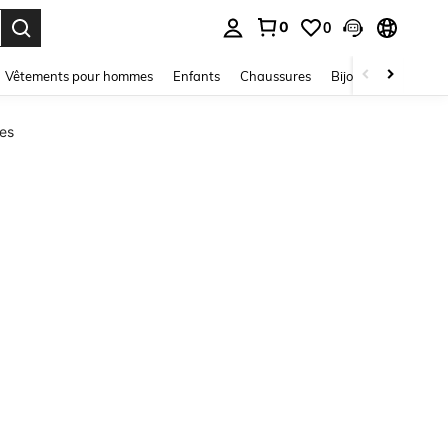
0
0
ouver. Press Enter to select.
Vêtements pour hommes
Enfants
Chaussures
Bijoux Et Accessoir
mes