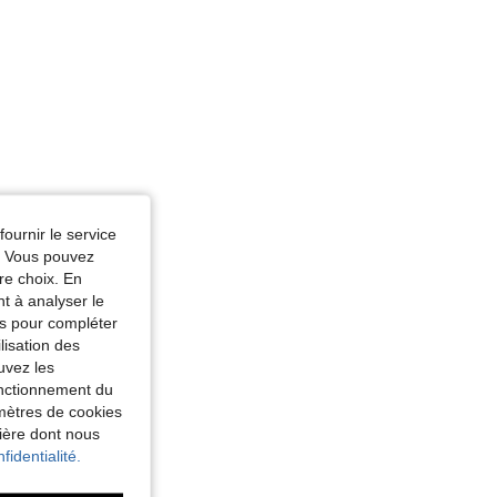
fournir le service
e. Vous pouvez
re choix. En
nt à analyser le
tés pour compléter
lisation des
uvez les
fonctionnement du
amètres de cookies
nière dont nous
fidentialité.