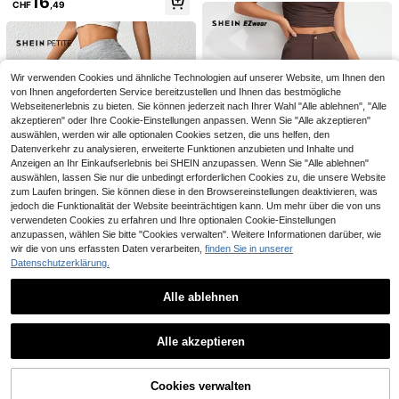
16
t diagonalen Taschen, Herbst & Win
CHF
,49
Aveloria GENKIRA Sommer Kaffeef
ter
arben Chiffon Tief sitzende elastisc
23
CHF
,99
he Taille Schleife Design mehrlagig
e Rüschen Dekoration asymmetrisc
he Spitze schwerer Schnitt leicht tr
ansparent Damen lange Hose sexy
Wir verwenden Cookies und ähnliche Technologien auf unserer Website, um Ihnen den
elegant exquisit Strand Urlaub Part
von Ihnen angeforderten Service bereitzustellen und Ihnen das bestmögliche
y Hochzeit Saison Kleid Y2k cool m
Webseitenerlebnis zu bieten. Sie können jederzeit nach Ihrer Wahl "Alle ablehnen", "Alle
odern Punk Bohemian Musikfestiva
akzeptieren" oder Ihre Cookie-Einstellungen anpassen. Wenn Sie "Alle akzeptieren"
l Nomade lässig vielseitig
auswählen, werden wir alle optionalen Cookies setzen, die uns helfen, den
Datenverkehr zu analysieren, erweiterte Funktionen anzubieten und Inhalte und
Anzeigen an Ihr Einkaufserlebnis bei SHEIN anzupassen. Wenn Sie "Alle ablehnen"
auswählen, lassen Sie nur die unbedingt erforderlichen Cookies zu, die unsere Website
zum Laufen bringen. Sie können diese in den Browsereinstellungen deaktivieren, was
jedoch die Funktionalität der Website beeinträchtigen kann. Um mehr über die von uns
verwendeten Cookies zu erfahren und Ihre optionalen Cookie-Einstellungen
anzupassen, wählen Sie bitte "Cookies verwalten". Weitere Informationen darüber, wie
wir die von uns erfassten Daten verarbeiten,
finden Sie in unserer
Datenschutzerklärung.
SHEIN EZwear Gerade geschnitten
MOTF
e Hose mit Reißverschluss-Fliege i
12
MOTF PREMIUM Damen Häkelopti
#Clean Girl
CHF
,37
-24%
CHF16,42
n einfarbigem Braun für Frühling un
Alle ablehnen
k Maxirock, geeignet für den täglic
48
d Herbst
SHEIN PETITE Damen einfarbige S
CHF
,02
hen Gebrauch und Dates, Frühling/
chlaghose Skinny Hose Umklapp-L
Ähnliche vorrätige Artikel anzeigen
12
Alle ansehen
Anewsta
Sommer
CHF
,49
eggings Stretch Bootcut Schlag Yo
Alle akzeptieren
Anewsta Tall Elegante Damen-Mod
ga Hose Y2k Jogginghose, Petite D
Sorry, dieses Produkt ist ausverkauft.
e für Pendeln & Dates, gewebter Pe
amen
30 übrig
rlen-Taillengürtel Dekor, weite Bein
30
hose, Frühling/Sommer, für große Fr
CHF
,59
-29%
CHF43,34
Cookies verwalten
AUSVERKAUFT
auen