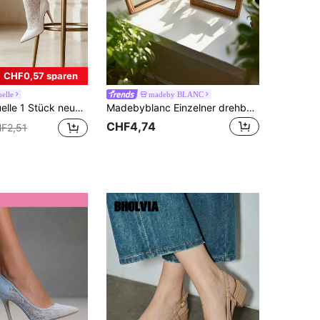
CHF0,57 sparen
elle
madeby BLANC
 Jacquard weiße Strumpfhose, Cut Out Spitze Netzstrümpfe, Frühlings-/Sommer-Strumpfhose für Kleider, als Weihnachtsgeschenk
Madebyblanc Einzelner drehbarer Garnhalter, Holz Schreibtisch Organizer, perfekt für Strick- und Häkelaufbewahrung, platzsparend, Bastelzubehör, Geschenk für Bastler, Garnliebhaber, essenziell für Heimtextil-Organisation
CHF4,74
F2,51