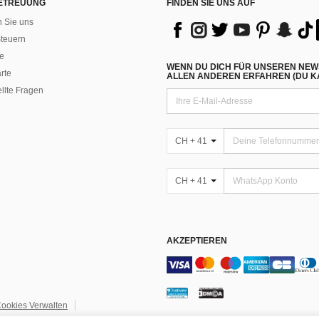
ETREUUNG
FINDEN SIE UNS AUF
n Sie uns
teuern
e
WENN DU DICH FÜR UNSEREN NEW
rte
ALLEN ANDEREN ERFAHREN (DU KA
ellte Fragen
CH + 41
CH + 41
AKZEPTIEREN
ookies Verwalten