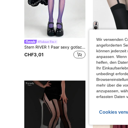
Wir verwenden Co
#Fishnet Fits
GA SOCK
angeforderten Ser
Stern RIVER 1 Paar sexy gotische lila Schmetterlingsmuster-Fischnetzstrumpfhosen, Subkultur Y2K Spitzenstrumpfhosen, Halloween, Schulanfang
können jederzeit 
CHF3,01
CHF5,08
anpassen. Wenn Si
helfen, den Date
Ihr Einkaufserle
unbedingt erford
Browsereinstellun
mehr über die vo
anzupassen, wähle
erfassten Daten 
Cookies verw