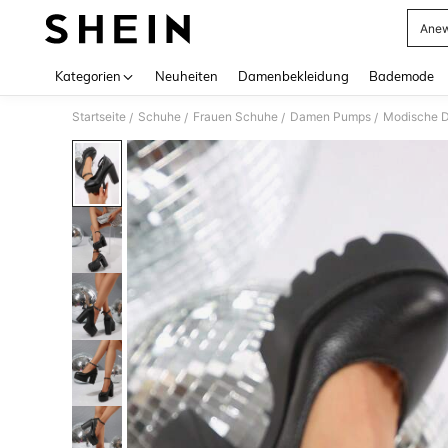
Anew
Use up 
Kategorien
Neuheiten
Damenbekleidung
Bademode
Startseite
Schuhe
Frauen Schuhe
Damen Pumps
/
/
/
/