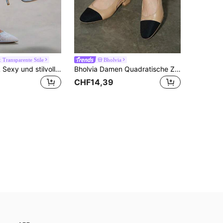
 Transparente Stile
Bholvia
CUCCOO SZL Sexy und stilvolle spitze durchsichtige Spitzenabsätze für Partys, Dates, lässige Frühlingsoutfits und Weihnachtsabend-Looks
Bholvia Damen Quadratische Zehenkappe Wildleder Riemen Plateau Absatz Mode Loafer, Schwarze High Heel Schuhe 2024 Britischer Stil, Elegant
CHF14,39