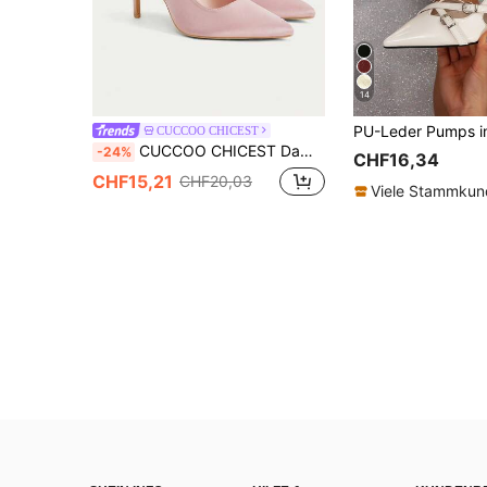
14
CUCCOO CHICEST
CUCCOO CHICEST Damen Pumps
-24%
CHF16,34
CHF15,21
CHF20,03
Viele Stammku