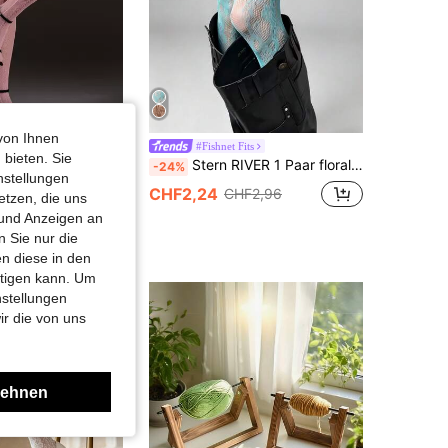
von Ihnen
Legs
#Fishnet Fits
 bieten. Sie
1 Stück Kurven-Strumpfhose mit elastischen vertikalen Streifen, Cut-Out-Fischernetz-Leggings, Vintage-symmetrische Linien, Cut-Out-Mesh-Strumpfhose, schlankmachende, beinbetonende Basishose, Gothic-Outfit-Strumpfhose für Damen, modische sexy rosa Strümpfe, Y2K, ganzjährig tragbar
Stern RIVER 1 Paar florale Cut Out Spitzen-Fischernetz-Strumpfhosen Y2K Punk Retro einfarbige Strümpfe süßer cooler Stil Party Straße Alltag
-24%
nstellungen
CHF2,24
CHF2,96
etzen, die uns
 und Anzeigen an
 Sie nur die
mmkunden
n diese in den
htigen kann. Um
nstellungen
ir die von uns
lehnen