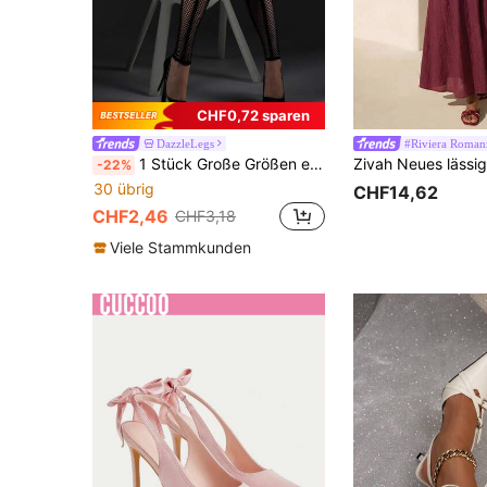
CHF0,72 sparen
DazzleLegs
#Riviera Roman
1 Stück Große Größen elastische 9/10 Länge enge Leggings mit gestreiftem Cut Out Mesh-Fischernetz-Design, schlankmachende beinfreundliche Strumpfhosen, modische sexy schwarze Strümpfe, Gothic Vintage Y2K Stil, geeignet für Ausflüge, Urlaub, Dates und soziale Anlässe
-22%
30 übrig
CHF14,62
CHF2,46
CHF3,18
Viele Stammkunden