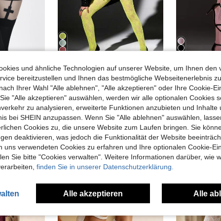
6
okies und ähnliche Technologien auf unserer Website, um Ihnen den 
VoyLace
Dazzle
vice bereitzustellen und Ihnen das bestmögliche Webseitenerlebnis zu
1 Stück Damen Frühling/Sommer sexy minimalistische sexy schwarze Trim schwarze transparente Kreuz-Oberschenkel-Strumpfhosen, vielseitig für Halloween und Ostern
1 Stück sexy elastische enge Leggings für Damen, gelbes Sonnenblumenmuster Jacquard Cut Out Fischernetz Strumpfhose, Frühling/Sommer dünne Hot Girl Stil Strumpfhose, Party Zuhause Büro Mode vielseitig Halloween Outfit, Y2K Millennium Stil Strumpfhose
nach Ihrer Wahl "Alle ablehnen", "Alle akzeptieren" oder Ihre Cookie-Ei
13 übrig
17 übrig
e "Alle akzeptieren" auswählen, werden wir alle optionalen Cookies s
CHF3,10
CHF3,03
nverkehr zu analysieren, erweiterte Funktionen anzubieten und Inhalte
bnis bei SHEIN anzupassen. Wenn Sie "Alle ablehnen" auswählen, lassen
Viele Sta
erlichen Cookies zu, die unsere Website zum Laufen bringen. Sie könne
gen deaktivieren, was jedoch die Funktionalität der Website beeinträc
n uns verwendeten Cookies zu erfahren und Ihre optionalen Cookie-Ei
n Sie bitte "Cookies verwalten". Weitere Informationen darüber, wie w
verarbeiten,
finden Sie in unserer Datenschutzerklärung.
alten
Alle akzeptieren
Alle ab