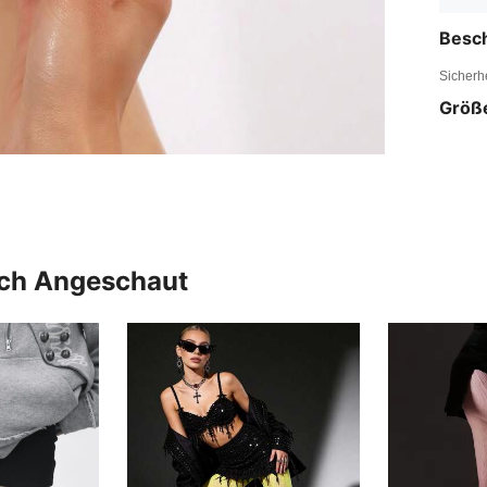
Besc
Sicherh
Größ
uch Angeschaut