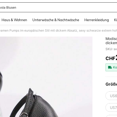
sta Blusen
and down arrow keys to navigate search Zuletzt gesucht and Suche und Finde. Pr
Haus & Wohnen
Unterwäsche & Nachtwäsche
Herrenkleidung
K
Modisc
dickem
wasser
SKU: s
synthe
CHF
PR
Ko
Größ
US6
US7