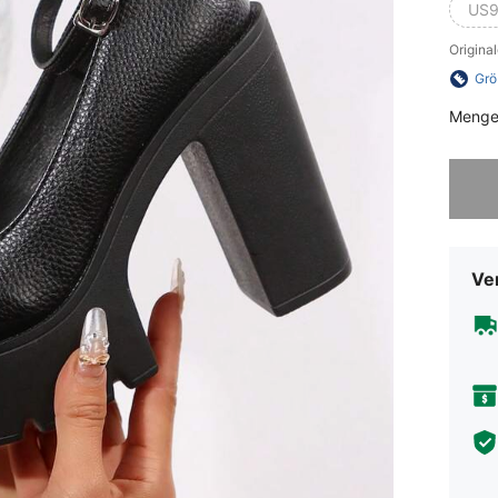
US9
Origina
Grö
Menge
Sorry, d
Ve