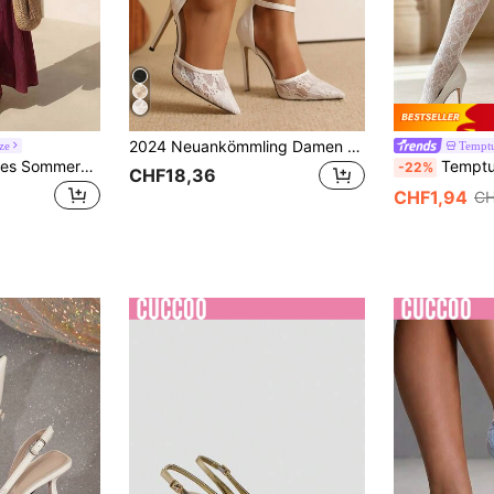
2024 Neuankömmling Damen weiße High-Heels mit Spitzendetails, elegant, Damen Pumps, elegant, spitze Absätze, Hochzeitsoutfits
ze
Temptu
Zivah Neues lässiges Sommerkleid aus locker sitzendem burgunderrotem Leinengewebe mit gerüschtem Kragen und ärmelloser A-Linie Silhouette, geeignet für den Alltag, Urlaub, Musikfestivals, Reisen, Strände, Partys, Flughafen-Outfits, Brunch-Outfits, Boho, Nomadisch, Lässig, Pendeln, Abschlussfeier-Outfit, Country-Konzert-Outfit
Temptuelle 1 Stück neue vintage sexy Strümpfe, florales
-22%
CHF18,36
CHF1,94
CH