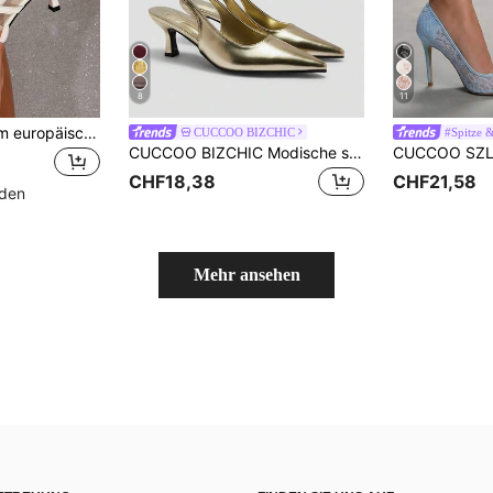
8
11
PU-Leder Pumps im europäischen Stil mit spitzer Zehenpartie und hohem Absatz für Damen, Doppelgürtelschnalle & Nieten-Dekor, Metall Mädchen Rockmusik Festival Punk Stil geschlossene Zehenpartie Stiletto-Absätze
CUCCOO BIZCHIC
#Spitze &
CUCCOO BIZCHIC Modische spitze Slingback-Pumps mit hohen Absätzen, Damenschuhe für den Frühling
CHF18,38
CHF21,58
nden
Mehr ansehen