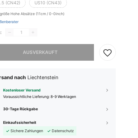
.5 (CN42)
US10 (CN43)
lgröße
Hohe Absätze (11cm / 0-0inch)
ßenberater
:
ieses Produkt ist ausverkauft.
AUSVERKAUFT
rsand nach
Liechtenstein
Kostenloser Versand
Voraussichtliche Lieferung:
8-9 Werktagen
30-Tage Rückgabe
Einkaufssicherheit
Sichere Zahlungen
Datenschutz