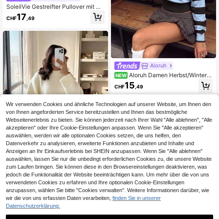
SoleilVie Gestreifter Pullover mit Dr
opped Shoulder, Langarm Strickpull
17
CHF
,49
over für Herbst und Winter
Aloruh
Aloruh Damen Herbst/Winter a
NEW
symmetrisches Schulter lockeres O
15
CHF
,49
berteil enges Unterteil blau und bra
un gestreifter Pullover, Schulanfang
Outfit
Wir verwenden Cookies und ähnliche Technologien auf unserer Website, um Ihnen den
von Ihnen angeforderten Service bereitzustellen und Ihnen das bestmögliche
Webseitenerlebnis zu bieten. Sie können jederzeit nach Ihrer Wahl "Alle ablehnen", "Alle
akzeptieren" oder Ihre Cookie-Einstellungen anpassen. Wenn Sie "Alle akzeptieren"
auswählen, werden wir alle optionalen Cookies setzen, die uns helfen, den
Datenverkehr zu analysieren, erweiterte Funktionen anzubieten und Inhalte und
Anzeigen an Ihr Einkaufserlebnis bei SHEIN anzupassen. Wenn Sie "Alle ablehnen"
auswählen, lassen Sie nur die unbedingt erforderlichen Cookies zu, die unsere Website
18
zum Laufen bringen. Sie können diese in den Browsereinstellungen deaktivieren, was
jedoch die Funktionalität der Website beeinträchtigen kann. Um mehr über die von uns
Grauer Rundhals Casual Strickpullo
verwendeten Cookies zu erfahren und Ihre optionalen Cookie-Einstellungen
ver für Damen, minimalistisch Herbs
13
CHF
,49
-21%
CHF17,23
t
anzupassen, wählen Sie bitte "Cookies verwalten". Weitere Informationen darüber, wie
wir die von uns erfassten Daten verarbeiten,
finden Sie in unserer
Datenschutzerklärung.