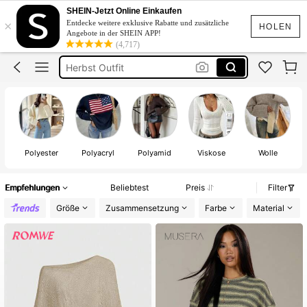
Pullover Damen
SHEIN-Jetzt Online Einkaufen
×
Entdecke weitere exklusive Rabatte und zusätzliche
Herbst
HOLEN
Angebote in der SHEIN APP!
(4,717)
Herbst Outfit
Pullover Damen Herbst Winter
Winter Outfit Damen
Pullover Damen
Polyester
Polyacryl
Polyamid
Viskose
Wolle
Empfehlungen
Beliebtest
Preis
Filter
Größe
Zusammensetzung
Farbe
Material