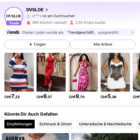
4.5K Follower
4,70
DVSLOE
4.5K Follower
4,70
49K Kürzlich verkauft
3.5K Erneut kaufen
4.5K Follower
4,70
Dieser Laden wurde als
「Trendgeschäft」
ausgewählt
Folgen
Alle Artikel
4.5K Follower
4,70
4.5K Follower
4,70
4.5K Follower
4,70
4.5K Follower
4,70
7
6
9
5
CHF
,23
CHF
,57
CHF
,70
CHF
,36
CHF
4.5K Follower
4,70
Könnte Dir Auch Gefallen
Empfehlungen
Schmuck & Uhren
Unterwäsche & Nachtwäsche
4.5K Follower
4,70