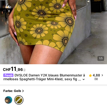
1/5
11
CHF
,96
DVSLOE Damen Y2K blaues Blumenmuster ä
4,88
rmelloses Spaghetti-Träger Mini-Kleid, sexy fig
(9)
urbetontes Bodycon-Kleid, geeignet für Somme
r Alltags-Streetwear, Urlaub, Date und Party
Farbe: Gelb