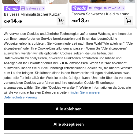
#Luftige Baumwolle
Balvessa
Easowa Schwarzes Kleid mit runde
Balvessa Minimalistischer Kurzarm
m Ausschnitt und kurzen Ärmeln, lo
Fledermausärmel locker sitzender
13
14
CHF
,49
CHF
,49
cker geschnitten, Kontrast-Spitzen
Cardigan mit Bindeband vorne, Son
saum, kurzes Kleid, Baumwoll-Läss
nenschutz Schal
ig-Kleid, geeignet für den Alltag Out
Wir verwenden Cookies und ähnliche Technologien auf unserer Website, um Ihnen den
fit, romantischen Lässig-Look, Urla
von Ihnen angeforderten Service bereitzustellen und Ihnen das bestmögliche
ubsoutfit. Schwarzes Damen-Baum
Webseitenerlebnis zu bieten. Sie können jederzeit nach Ihrer Wahl "Alle ablehnen", "Alle
woll-T-Shirt-Kleid mit Spitzensau
m, kurze Ärmel, weich und atmungs
akzeptieren" oder Ihre Cookie-Einstellungen anpassen. Wenn Sie "Alle akzeptieren"
aktiv, Lässig-Oberteil, schwarzes L
auswählen, werden wir alle optionalen Cookies setzen, die uns helfen, den
ässig-T-Shirt-Kleid für Damen, over
Datenverkehr zu analysieren, erweiterte Funktionen anzubieten und Inhalte und
sized, kurze Ärmel, weiche Baumw
Anzeigen an Ihr Einkaufserlebnis bei SHEIN anzupassen. Wenn Sie "Alle ablehnen"
olle mit elegantem Spitzensaum, So
auswählen, lassen Sie nur die unbedingt erforderlichen Cookies zu, die unsere Website
mmerkleid, schwarze Kleider für Da
zum Laufen bringen. Sie können diese in den Browsereinstellungen deaktivieren, was
men
jedoch die Funktionalität der Website beeinträchtigen kann. Um mehr über die von uns
verwendeten Cookies zu erfahren und Ihre optionalen Cookie-Einstellungen
Ähnliche vorrätige Artikel anzeigen
Alle ansehen
anzupassen, wählen Sie bitte "Cookies verwalten". Weitere Informationen darüber, wie
wir die von uns erfassten Daten verarbeiten,
finden Sie in unserer
Datenschutzerklärung.
Alle ablehnen
Alle akzeptieren
Sorry, dieses Produkt ist ausverkauft.