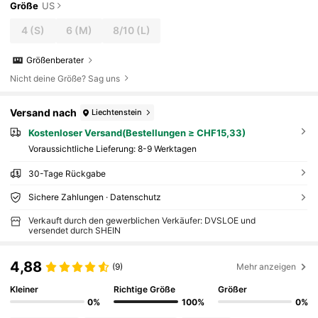
Größe
US
4
(S)
6
(M)
8/10
(L)
Größenberater
Nicht deine Größe? Sag uns
Versand nach
Liechtenstein
Kostenloser Versand(Bestellungen ≥ CHF15,33)
Voraussichtliche Lieferung:
8-9 Werktagen
30-Tage Rückgabe
Sichere Zahlungen · Datenschutz
Verkauft durch den gewerblichen Verkäufer: DVSLOE und
versendet durch SHEIN
4,88
(9)
Mehr anzeigen
Kleiner
Richtige Größe
Größer
0%
100%
0%