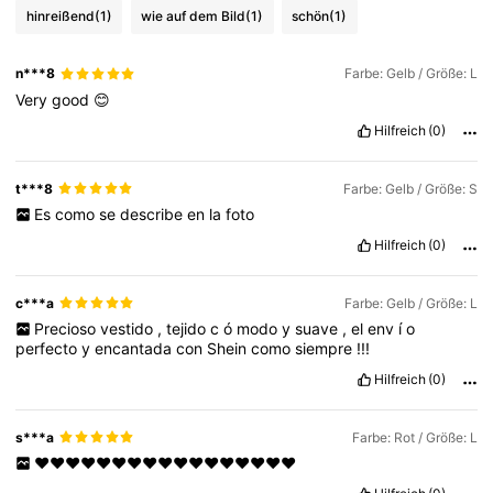
hinreißend
(1)
wie auf dem Bild
(1)
schön
(1)
n***8
Farbe: Gelb / Größe: L
Very
good
😊
Hilfreich
(0)
t***8
Farbe: Gelb / Größe: S
Es
como
se
describe
en
la
foto
Hilfreich
(0)
c***a
Farbe: Gelb / Größe: L
Precioso
vestido
,
tejido
c
ó
modo
y
suave
,
el
env
í
o
perfecto
y
encantada
con
Shein
como
siempre
!!!
Hilfreich
(0)
s***a
Farbe: Rot / Größe: L
❤️❤️❤️❤️❤️❤️❤️❤️❤️❤️❤️❤️❤️❤️❤️❤️❤️