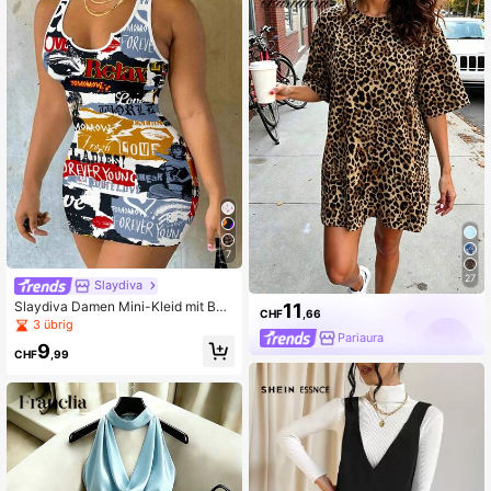
7
27
Slaydiva
Slaydiva Damen Mini-Kleid mit Buc
11
CHF
,66
hstaben- & Augen-Muster, figurbet
3 übrig
ont, Sommerkleid für Frauen
Pariaura
9
CHF
,99