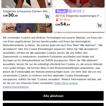
Elegantes schwarzes Damen-Minik
ADYCE
30
leid mit langen Ärmeln, charmantem
ADYCE Elegantes bodenlanges Part
CHF
,39
Schleifen- und rückenfreiem Desig
ykleid mit hoher Taille, Schlitz, rück
34 übrig
n für Hochzeiten
enfrei, gekreuzter Schnürung und T
54
CHF
,64
rägern, Rot, für Hochzeit im Herbst
Wir verwenden Cookies und ähnliche Technologien auf unserer Website, um Ihnen den
von Ihnen angeforderten Service bereitzustellen und Ihnen das bestmögliche
Webseitenerlebnis zu bieten. Sie können jederzeit nach Ihrer Wahl "Alle ablehnen", "Alle
akzeptieren" oder Ihre Cookie-Einstellungen anpassen. Wenn Sie "Alle akzeptieren"
auswählen, werden wir alle optionalen Cookies setzen, die uns helfen, den
Datenverkehr zu analysieren, erweiterte Funktionen anzubieten und Inhalte und
Anzeigen an Ihr Einkaufserlebnis bei SHEIN anzupassen. Wenn Sie "Alle ablehnen"
auswählen, lassen Sie nur die unbedingt erforderlichen Cookies zu, die unsere Website
zum Laufen bringen. Sie können diese in den Browsereinstellungen deaktivieren, was
jedoch die Funktionalität der Website beeinträchtigen kann. Um mehr über die von uns
verwendeten Cookies zu erfahren und Ihre optionalen Cookie-Einstellungen
anzupassen, wählen Sie bitte "Cookies verwalten". Weitere Informationen darüber, wie
wir die von uns erfassten Daten verarbeiten,
finden Sie in unserer
Datenschutzerklärung.
4
#Elegante Soirée
Alle ablehnen
ADYCE Elegantes glänzendes Aben
58
dkleid mit V-Ausschnitt, trägerlos, K
2 Stück/Set weißer gepunkteter Tai
CHF
,34
orsett-Stil, hohem Schlitz, tailliert, r