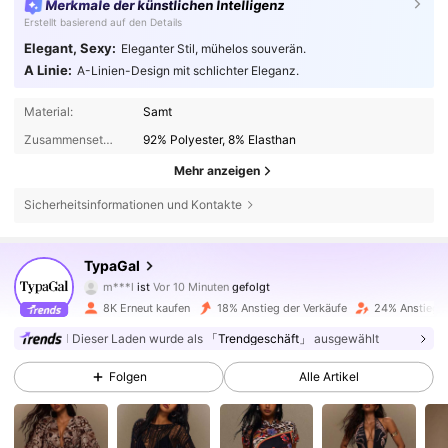
Merkmale der künstlichen Intelligenz
Erstellt basierend auf den Details
Elegant, Sexy:
Eleganter Stil, mühelos souverän.
A Linie:
A-Linien-Design mit schlichter Eleganz.
Material:
Samt
Zusammensetzung:
92% Polyester, 8% Elasthan
Mehr anzeigen
Sicherheitsinformationen und Kontakte
67K Follower
4,81
TypaGal
m***l
ist
Vor 10 Minuten
gefolgt
n***p
ist am Durchsuchen
67K Follower
4,81
8K Erneut kaufen
18% Anstieg der Verkäufe
24% Anstieg d
Dieser Laden wurde als
「Trendgeschäft」
ausgewählt
67K Follower
4,81
Folgen
Alle Artikel
67K Follower
4,81