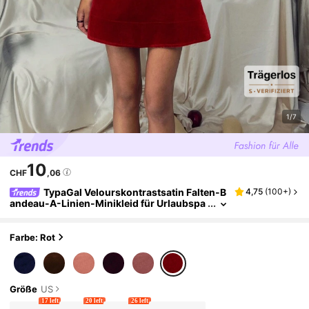
1/7
10
CHF
,06
TypaGal Velourskontrastsatin Falten-B
4,75
(
100+
)
andeau-A-Linien-Minikleid für Urlaubspa
rty, elegantes Cocktail-Halb-Formelles Ba
llkleid für Geburtstag, Hochzeitsgast, Abschlu
ss, Dinner, Heimkehr, Silvester für Neujahrs-U
Farbe: Rot
rlaubsparty, Partykleidung für Neujahr, Valenti
nstag-Outfit für Frauen
Größe
US
17 left
20 left
26 left