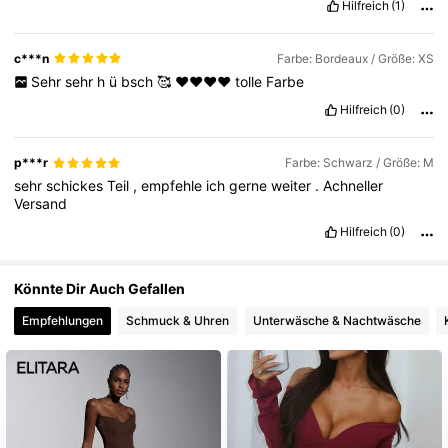
Hilfreich
(1)
67K Follower
4,81
c***n
Farbe: Bordeaux / Größe: XS
Sehr
sehr
h
ü
bsch
🥰
❤️❤️❤️❤️
tolle
Farbe
Hilfreich
(0)
p***r
Farbe: Schwarz / Größe: M
sehr
schickes
Teil
,
empfehle
ich
gerne
weiter
.
Achneller
Versand
Hilfreich
(0)
Könnte Dir Auch Gefallen
Empfehlungen
Schmuck & Uhren
Unterwäsche & Nachtwäsche