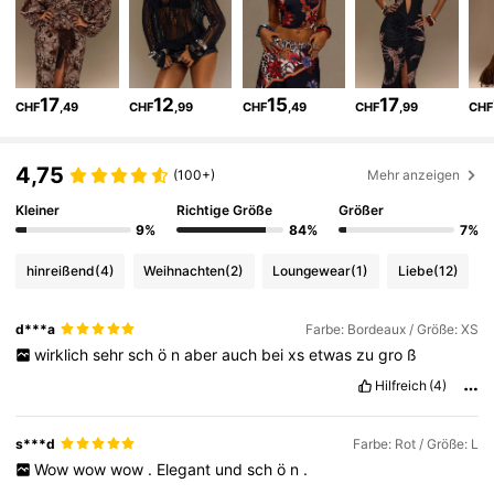
67K Follower
4,81
17
12
15
17
CHF
,49
CHF
,99
CHF
,49
CHF
,99
CHF
67K Follower
4,81
4,75
(100+)
Mehr anzeigen
Kleiner
Richtige Größe
Größer
67K Follower
4,81
9%
84%
7%
hinreißend
(4)
Weihnachten
(2)
Loungewear
(1)
Liebe
(12)
67K Follower
4,81
d***a
Farbe: Bordeaux / Größe: XS
wirklich
sehr
sch
ö
n
aber
auch
bei
xs
etwas
zu
gro
ß
67K Follower
4,81
Hilfreich
(4)
67K Follower
4,81
s***d
Farbe: Rot / Größe: L
Wow
wow
wow
.
Elegant
und
sch
ö
n
.