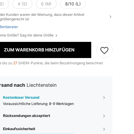
S)
4 (S)
6 (M)
8/10 (L)
der Kunden waren der Meinung, dass dieser Artikel
größengerecht ist
ßenberater
eine Größe? Sag mir deine Größe
ZUM WARENKORB HINZUFÜGEN
e bis zu
27
SHEIN-Punkte, die beim Bezahlvorgang berechnet
.
rsand nach
Liechtenstein
Kostenloser Versand
Voraussichtliche Lieferung:
8-9 Werktagen
Rücksendungen akzeptiert
Einkaufssicherheit