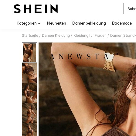
Boho 
Use up 
Kategorien
Neuheiten
Damenbekleidung
Bademode
Startseite
Damen Kleidung
Kleidung für Frauen
Damen Strandk
/
/
/