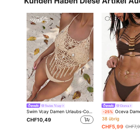
Kunden Haben Diese Artikel A
Swim Vcay
Oceva
Swim Vcay Damen Urlaubs-Cover-Up Top mit Häkel-Ausschnitten, Quasten-Saum und Neckholder-Ausschnitt
Oceva Damen Urlaubs-Bikini-Set aus zwei Teilen mit Per
-25%
38 übrig
CHF10,49
CHF5,99
CHF7,