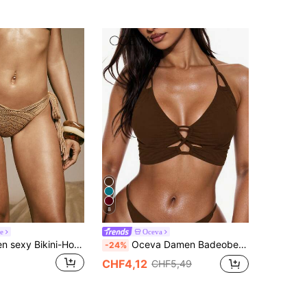
8
e
Oceva
Hauture Damen sexy Bikini-Hose mit hängenden Quasten-Fransen
Oceva Damen Badeoberteil mit Kordelzug, elegant-lässig für Frühlings-/Sommerurlaub, Strand, Party - Braun/Erdtöne
-24%
CHF4,12
CHF5,49