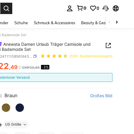
0
0
. Press Enter to select.
inder
Schuhe
Schmuck & Accessoires
Beauty & Gesundheit
Gro
ni Bademode Set
Anewsta Damen Urlaub Träger Camisole und
ni Bademode Set
SKU: sz2411110856164337
(100+ Kundenmeinungen)
22
,49
-3%
ICE AND AVAILABILITY
CHF23,40
stenloser Versand
:
Braun
Großes Bild
e
US Größe