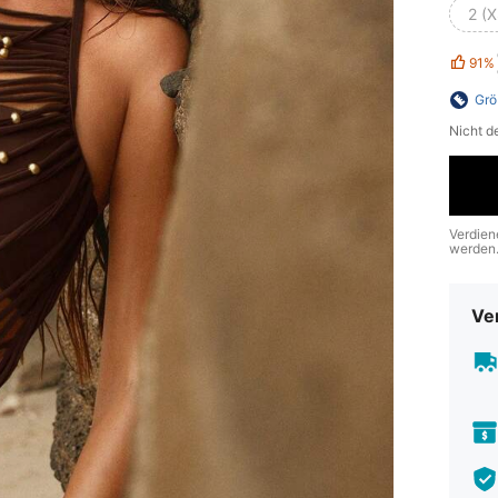
2 (X
91%
Grö
Nicht d
Verdien
werden
Ve