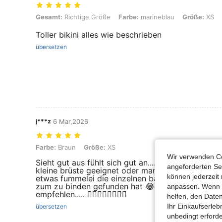
Gesamt: Richtige Größe, Farbe: marineblau, Größe: XS
Gesamt:
Richtige Größe
Farbe:
marineblau
Größe:
XS
Toller bikini alles wie beschrieben
übersetzen
j***z
6 Mar,2026
Farbe: Braun, Größe: XS
Farbe:
Braun
Größe:
XS
Wir verwenden Co
Sieht gut aus fühlt sich gut an.... Leider passen d
angeforderten Ser
kleine brüste geeignet oder man muss es um einige
können jederzeit 
etwas fummelei die einzelnen bänder zu sortieren
zum zu binden gefunden hat 😂 Am sich ein sehr s
anpassen. Wenn Si
empfehlen..... 👍🏻👍🏻👍🏻👍🏻
helfen, den Date
Ihr Einkaufserle
übersetzen
unbedingt erford