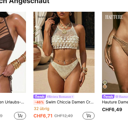
uch Angeschaut
#Riviera Romanze
Hautur
len, Cut Out Design, sexy Neckholder und Bindeband
Swim Chiccia Damen Creme Häkelarbeit Handgefertigt Boho Strand, Sommerurlaub Muschel Anhänger Cut Out Strick Cover-Up Top, Beige
-46%
32 übrig
CHF6,49
CHF6,71
99
CHF12,49