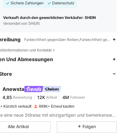
Sichere Zahlungen
Datenschutz
Verkauft durch den gewerblichen Verkäufer: SHEIN
Versendet von SHEIN
hreibung
Farbechtheit gegenüber Reiben,Farbechtheit gegenüber chlorierte
eitsinformationen und Kontakte
4,85
12K
4M
en Und Abmessungen
Store
4,85
12K
4M
Anewsta
4,85
12K
4M
Bewertung
Artikel
Follower
m***8
bezahlt
Vor 1 Tag
+ Kürzlich verkauft
999K+ Erneut kaufen
4,85
12K
4M
Beginne eine neue Stilreise mit einzigartigen und bemerkenswerten Kleidungsstücken, die neue Inspiration entfachen.
Alle Artikel
Folgen
4,85
12K
4M