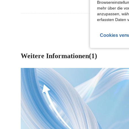
Browsereinstellun
mehr über die vo
anzupassen, wähle
erfassten Daten 
Mehr Bewertung
Cookies verw
Weitere Informationen(1)