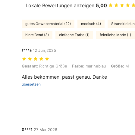
Lokale Bewertungen anzeigen
5,00
gutes Gewebematerial (22)
modisch (4)
Strandkleidun
hinreißend (3)
einfache Farbe (1)
feierliche Mode (1)
f***a
12 Jun,2025
Gesamt: Richtige Größe, Farbe: marineblau, Größe: M
Gesamt:
Richtige Größe
Farbe:
marineblau
Größe:
M
Alles bekommen, passt genau. Danke
übersetzen
D***1
27 Mar,2026