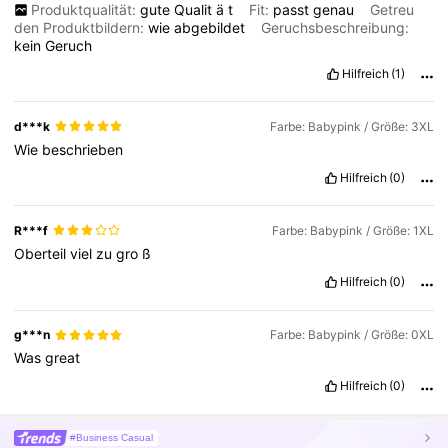
Produktqualität:
gute
Qualit
ä
t
Fit:
passt
genau
Getreu
den Produktbildern:
wie
abgebildet
Geruchsbeschreibung:
kein
Geruch
Hilfreich
(1)
d***k
Farbe: Babypink / Größe: 3XL
Wie
beschrieben
Hilfreich
(0)
R***f
Farbe: Babypink / Größe: 1XL
Oberteil
viel
zu
gro
ß
Hilfreich
(0)
g***n
Farbe: Babypink / Größe: 0XL
Was
great
Hilfreich
(0)
#Business Casual