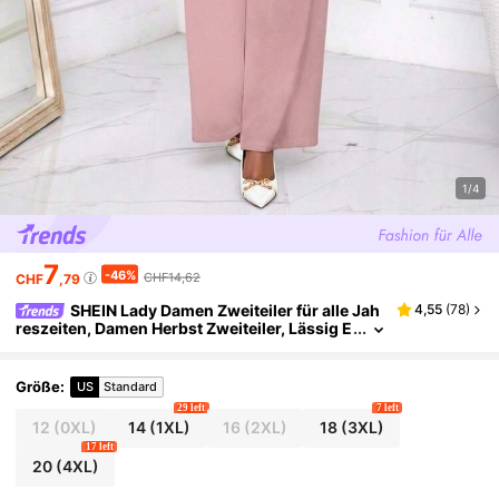
1/4
7
-46%
CHF14,62
CHF
,79
SHEIN Lady Damen Zweiteiler für alle Jah
4,55
(
78
)
reszeiten, Damen Herbst Zweiteiler, Lässig E
legant, Rosa Blumen Muster, Stehkragen, Ele
gant Geschichtet, Damen Herbst Sets, Neue Dam
en Zweiteiler, Damen Lässig Große Größen Sets
Größe
:
US
Standard
29 left
7 left
12
(0XL)
14
(1XL)
16
(2XL)
18
(3XL)
17 left
20
(4XL)