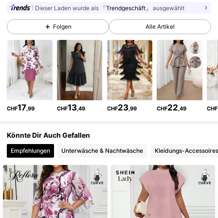
Dieser Laden wurde als
「Trendgeschäft」
ausgewählt
602K Follower
4,79
Folgen
Alle Artikel
602K Follower
4,79
602K Follower
4,79
17
13
23
22
CHF
,99
CHF
,49
CHF
,99
CHF
,49
CHF
602K Follower
4,79
Könnte Dir Auch Gefallen
Empfehlungen
Unterwäsche & Nachtwäsche
Kleidungs-Accessoire
602K Follower
4,79
602K Follower
4,79