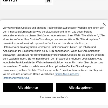
CHF
,94
ster, Stehkragen, Puffärmeln und as
uster, asymmetrische Ärmel und wei
ymmetrischem Saum sowie weite H
te Hose, elegantes Zweiteiler-Outfi
ose, für Frühling/Sommer/Herbst
t, Sommerurlaubskleidung, Blumen
muster, Festtagsmode
Wir verwenden Cookies und ähnliche Technologien auf unserer Website, um Ihnen den
von Ihnen angeforderten Service bereitzustellen und Ihnen das bestmögliche
Webseitenerlebnis zu bieten. Sie können jederzeit nach Ihrer Wahl "Alle ablehnen", "Alle
akzeptieren" oder Ihre Cookie-Einstellungen anpassen. Wenn Sie "Alle akzeptieren"
auswählen, werden wir alle optionalen Cookies setzen, die uns helfen, den
Datenverkehr zu analysieren, erweiterte Funktionen anzubieten und Inhalte und
Anzeigen an Ihr Einkaufserlebnis bei SHEIN anzupassen. Wenn Sie "Alle ablehnen"
auswählen, lassen Sie nur die unbedingt erforderlichen Cookies zu, die unsere Website
zum Laufen bringen. Sie können diese in den Browsereinstellungen deaktivieren, was
jedoch die Funktionalität der Website beeinträchtigen kann. Um mehr über die von uns
verwendeten Cookies zu erfahren und Ihre optionalen Cookie-Einstellungen
anzupassen, wählen Sie bitte "Cookies verwalten". Weitere Informationen darüber, wie
wir die von uns erfassten Daten verarbeiten,
finden Sie in unserer
Datenschutzerklärung.
Alle ablehnen
Alle akzeptieren
Cookies verwalten
ZUM WARENKORB HINZUFÜGEN