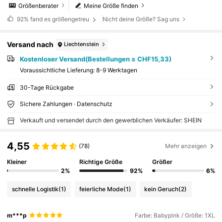
Größenberater
Meine Größe finden
92%
fand es größengetreu
Nicht deine Größe? Sag uns
Versand nach
Liechtenstein
Kostenloser Versand(Bestellungen ≥ CHF15,33)
Voraussichtliche Lieferung:
8-9 Werktagen
30-Tage Rückgabe
Sichere Zahlungen · Datenschutz
Verkauft und versendet durch den gewerblichen Verkäufer: SHEIN
4,55
(78)
Mehr anzeigen
Kleiner
Richtige Größe
Größer
2%
92%
6%
schnelle Logistik
(1)
feierliche Mode
(1)
kein Geruch
(2)
m***p
Farbe: Babypink / Größe: 1XL