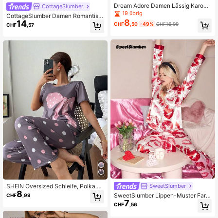
Dream Adore Damen Lässig Karom
CottageSlumber
uster Kurzarm Top mit Tasche & Ho
19 übrig
CottageSlumber Damen Romantisc
se Pyjama Set
8
14
hes Herz-Muster Kurzarm Pyjama
CHF
,50
-49%
CHF16,99
CHF
,57
Set mit Hose
SHEIN Oversized Schleife, Polka D
SweetSlumber
8
ot Muster Kurzarm Hose Damen Pyj
SweetSlumber Lippen-Muster Farb
CHF
,99
ama Set
7
block Hemdkragen Langarm Dame
CHF
,56
n Pyjama Set