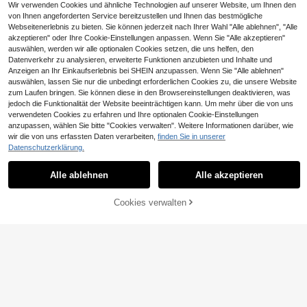
Wir verwenden Cookies und ähnliche Technologien auf unserer Website, um Ihnen den
von Ihnen angeforderten Service bereitzustellen und Ihnen das bestmögliche
Webseitenerlebnis zu bieten. Sie können jederzeit nach Ihrer Wahl "Alle ablehnen", "Alle
akzeptieren" oder Ihre Cookie-Einstellungen anpassen. Wenn Sie "Alle akzeptieren"
auswählen, werden wir alle optionalen Cookies setzen, die uns helfen, den
Datenverkehr zu analysieren, erweiterte Funktionen anzubieten und Inhalte und
Anzeigen an Ihr Einkaufserlebnis bei SHEIN anzupassen. Wenn Sie "Alle ablehnen"
Ähnliche vorrätige Artikel anzeigen
Alle ansehen
auswählen, lassen Sie nur die unbedingt erforderlichen Cookies zu, die unsere Website
zum Laufen bringen. Sie können diese in den Browsereinstellungen deaktivieren, was
jedoch die Funktionalität der Website beeinträchtigen kann. Um mehr über die von uns
verwendeten Cookies zu erfahren und Ihre optionalen Cookie-Einstellungen
5
anzupassen, wählen Sie bitte "Cookies verwalten". Weitere Informationen darüber, wie
CHF3,53 sparen
wir die von uns erfassten Daten verarbeiten,
finden Sie in unserer
Datenschutzerklärung.
#Entspannte Luxus
Elegant Fields
SweetSlumber Damen Lässig Pyja
3 Stücke Damen-Pyjama-Set aus
Alle ablehnen
Alle akzeptieren
Sorry, dieses Produkt ist ausverkauft.
13
ma Set mit Hemdkragen, Einzelreih
12
Satin in Rosa, einreihig mit Revers,
CHF
,49
CHF
,37
-22%
CHF15,90
er, Langarm Top und Hose
Kurzarm-Top und langer Hose/Shor
ts, für Frühling/Sommer
Cookies verwalten
AUSVERKAUFT