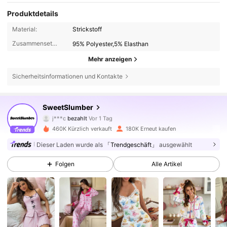
Produktdetails
Material:
Strickstoff
Zusammensetzung:
95% Polyester,5% Elasthan
Mehr anzeigen
Sicherheitsinformationen und Kontakte
SweetSlumber
203K Follower
4,90
j***c
bezahlt
Vor 1 Tag
460K Kürzlich verkauft
180K Erneut kaufen
203K Follower
4,90
Dieser Laden wurde als
「Trendgeschäft」
ausgewählt
Folgen
Alle Artikel
203K Follower
4,90
203K Follower
4,90