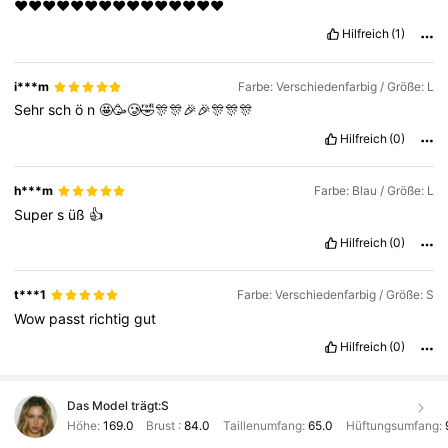
♥️♥️♥️♥️♥️♥️♥️♥️♥️♥️♥️♥️♥️♥️♥️
Hilfreich
(1)
i***m
Farbe: Verschiedenfarbig / Größe: L
Sehr
sch
ö
n
🤩🥳🥲🤣🎊🎊🎉🎉🎊🎊🎊
Hilfreich
(0)
h***m
Farbe: Blau / Größe: L
Super
s
üß
👍
Hilfreich
(0)
t***1
Farbe: Verschiedenfarbig / Größe: S
Wow
passt
richtig
gut
Hilfreich
(0)
Das Model trägt:
S
Höhe:
169.0
Brust :
84.0
Taillenumfang:
65.0
Hüftungsumfang: