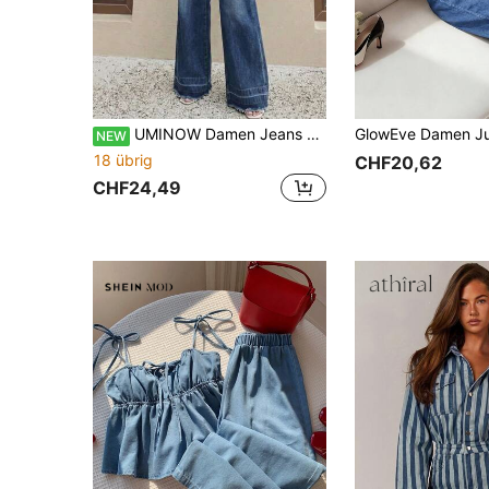
UMINOW Damen Jeans mit geradem Bein, lässiger Stil, mit Taschen, Knopf- und Reißverschlussdetails, nicht-elastischer Stoff
NEW
18 übrig
CHF20,62
CHF24,49