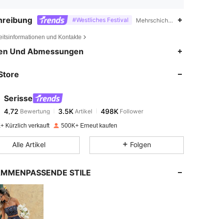
hreibung
#Westliches Festival
Mehrschichtig ,Schulterfrei,Id
eitsinformationen und Kontakte
4,72
3.5K
498K
en Und Abmessungen
Store
4,72
3.5K
498K
Serisse
4,72
3.5K
498K
Bewertung
Artikel
Follower
r***8
bezahlt
Vor 1 Tag
+ Kürzlich verkauft
500K+ Erneut kaufen
4,72
3.5K
498K
Alle Artikel
Folgen
4,72
3.5K
498K
MMENPASSENDE STILE
4,72
3.5K
498K