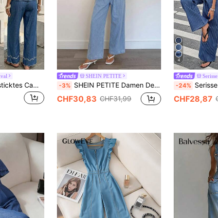
4
ival
SHEIN PETITE
Serisse
Serisse Damen Besticktes Camisole und lässige Jeans mit gerundetem Saum Set, Sommer Festival Kostüm, Pendeln, Urlaub, Abschluss, Chic Y2K, Süß, Streetwear, Kokette, Party, Hochzeit, Elegant, Business Casual, Frau, Business, Strand, Abschluss, Ausgehen, Geburtstag
SHEIN PETITE Damen Denim Rüschen Cami Top und Weite Hose Set, Lässige Sommer Strand & Urlaub Elegante Outfits für Frauen Camisole mit Saum, Petite Frauen
Serisse Damen gestreiftes ärmelloses Top und Jeans-Hosen Set, ideal für Frühling bis Sommer, Karneval, Pendeln, Urlaub, Abschluss, schickes Y
-3%
-24%
CHF30,83
CHF28,87
CHF31,99