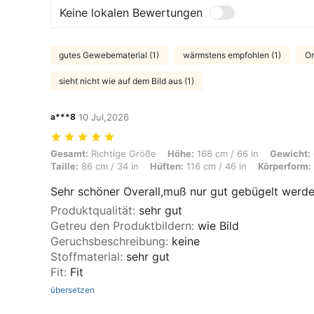
Keine lokalen Bewertungen
gutes Gewebematerial (1)
wärmstens empfohlen (1)
Or
sieht nicht wie auf dem Bild aus (1)
a***8
10 Jul,2026
Gesamt: Richtige Größe, Höhe: 168 cm / 66 in, Gewicht: 62 kg / 137 lb
Gesamt:
Richtige Größe
Höhe:
168 cm / 66 in
Gewicht:
Taille:
86 cm / 34 in
Hüften:
116 cm / 46 in
Körperform:
Sehr schöner Overall,muß nur gut gebügelt werd
Produktqualität
:
sehr gut
Getreu den Produktbildern
:
wie Bild
Geruchsbeschreibung
:
keine
Stoffmaterial
:
sehr gut
Fit
:
Fit
übersetzen