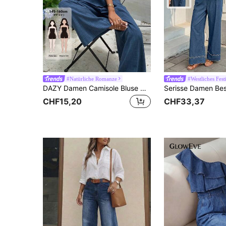
#Natürliche Romanze
#Westliches Fest
DAZY Damen Camisole Bluse mit Rüschenbesatz & lässige Jeans in lockerer Passform 2-teiliges Set Petite
CHF15,20
CHF33,37