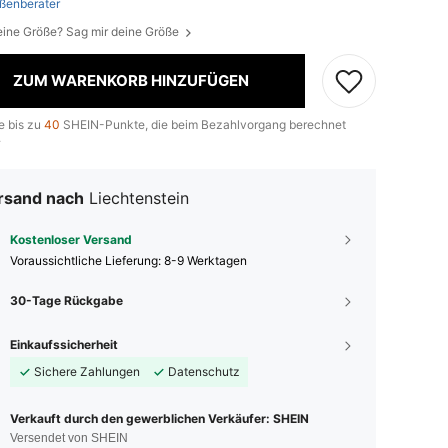
ßenberater
eine Größe? Sag mir deine Größe
ZUM WARENKORB HINZUFÜGEN
e bis zu
40
SHEIN-Punkte, die beim Bezahlvorgang berechnet
.
rsand nach
Liechtenstein
Kostenloser Versand
Voraussichtliche Lieferung:
8-9 Werktagen
30-Tage Rückgabe
Einkaufssicherheit
Sichere Zahlungen
Datenschutz
Verkauft durch den gewerblichen Verkäufer: SHEIN
Versendet von SHEIN