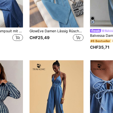
GlowEve Damen Jumpsuit mit gerüschter Schulter und weitem Bein aus Denim
GlowEve Damen Lässig Rüschen Denim Jumpsuit mit Reißverschluss, Sommer
Balves
CHF25,49
#6 Bestseller
CHF35,71