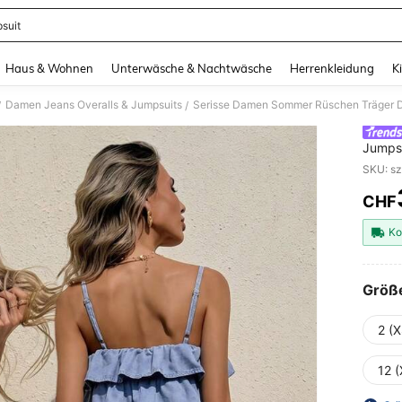
suit
and down arrow keys to navigate search Zuletzt gesucht and Suche und Finde. Pr
Haus & Wohnen
Unterwäsche & Nachtwäsche
Herrenkleidung
K
Damen Jeans Overalls & Jumpsuits
/
/
Jumpsu
Abschl
Hochze
Absch
CHF
PR
Ko
Größ
2 (X
12 (