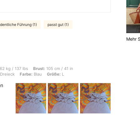
dentliche Führung (1)
passt gut (1)
Mehr S
s, Brust: 105 cm / 41 in, Taille: 86 cm / 34 in, Hüften: 116 cm / 46 in, Körperform:
62 kg / 137 lbs
Brust:
105 cm / 41 in
Dreieck
Farbe:
Blau
Größe:
L
en