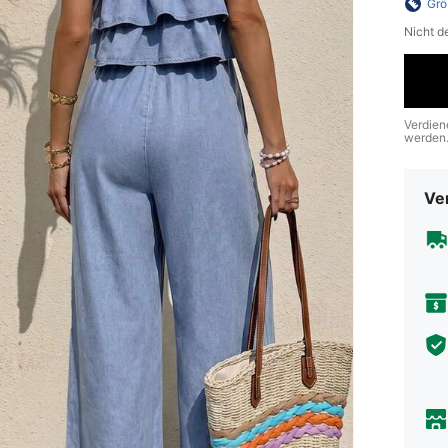
Grö
Nicht d
Verdien
werden
Ve