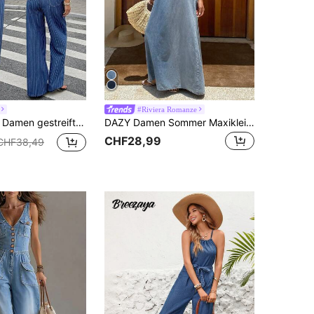
#Riviera Romanze
2K, süßes Streetwear, Kokette Party, Hochzeit, elegantes Business-lässig, blaue modische Damen Nadelstreifen Zweiteiler mit Herzausschnitt, Reißverschluss vorne, Crop Cami und weite Hose, gestreifter Denim-Set, Jeansweste Zweiteiler, urbaner lässig-Anzug, Workwear Denim-Set, französischer Stil Set, eleganter Stadtlook
DAZY Damen Sommer Maxikleid aus Denim mit Rüschen, bestickter Carmen-Ausschnitt, Boho-Stil für den Urlaub
CHF28,99
CHF38,49