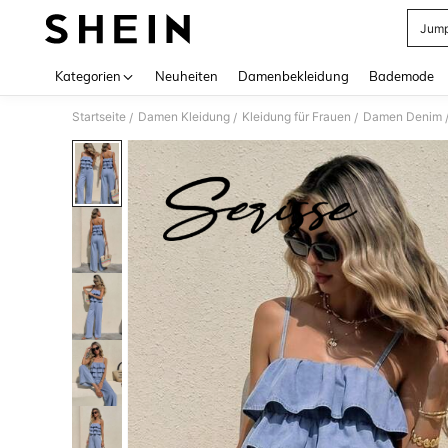
Jump
Use up 
Kategorien
Neuheiten
Damenbekleidung
Bademode
Startseite
Damen Kleidung
Kleidung für Frauen
Damen Denim
/
/
/