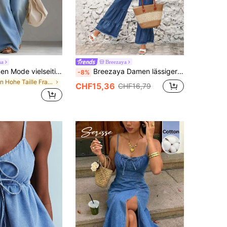
sa
Breezaya
Balvessa Damen Mode vielseitiger Knopf V-Ausschnitt sexy lockerer weites Bein Denim Jumpsuit
Breezaya Damen lässiger Denim-Jumpsuit für den Alltag mit geraffter Taille, Bindeband und Schlaghosen
-8%
in Hohe Taille Frauen Denim
CHF15,36
CHF16,79