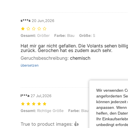
s***s
20 Jun,2026
Gesamt: Größer, Farbe: Blau, Größe: S
Gesamt:
Größer
Farbe:
Blau
Größe:
S
Hat mir gar nicht gefallen. Die Volants sehen billi
zurück. Gerochen hat es zudem auch sehr.
Geruchsbeschreibung
:
chemisch
übersetzen
Wir verwenden Co
l***a
27 Jul,2026
angeforderten Ser
können jederzeit 
anpassen. Wenn Si
Gesamt: Richtige Größe, Farbe: Blau, Größe: M
Gesamt:
Richtige Größe
Farbe:
Blau
Größe:
M
helfen, den Date
Ihr Einkaufserle
True to product images
:
👍
unbedingt erford