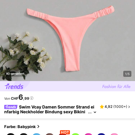
KI-generiert
1/5
6
CHF
,99
Von
Swim Vcay Damen Sommer Strand ei
4,92
(
1000+
)
nfarbig Neckholder Bindung sexy Bikini
Badeanzug Set
Farbe: Babypink