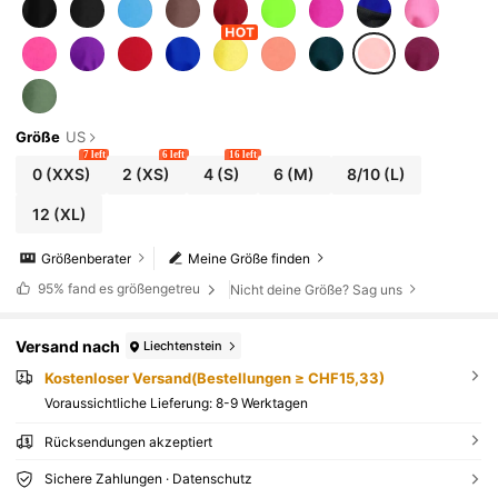
Größe
US
7 left
6 left
16 left
0
(XXS)
2
(XS)
4
(S)
6
(M)
8/10
(L)
12
(XL)
Größenberater
Meine Größe finden
95%
fand es größengetreu
Nicht deine Größe? Sag uns
Versand nach
Liechtenstein
Kostenloser Versand(Bestellungen ≥ CHF15,33)
Voraussichtliche Lieferung:
8-9 Werktagen
Rücksendungen akzeptiert
Sichere Zahlungen · Datenschutz