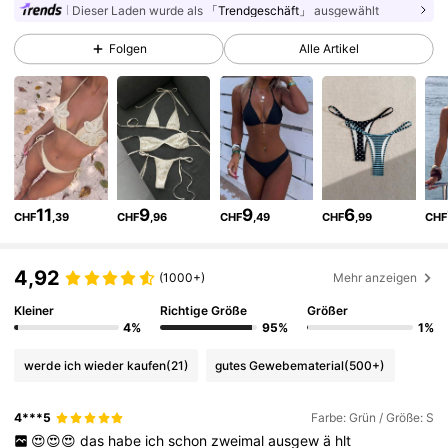
Dieser Laden wurde als
「Trendgeschäft」
ausgewählt
600K Follower
4,83
Folgen
Alle Artikel
600K Follower
4,83
600K Follower
4,83
11
9
9
6
CHF
,39
CHF
,96
CHF
,49
CHF
,99
CHF
600K Follower
4,83
4,92
(1000+)
Mehr anzeigen
600K Follower
Kleiner
Richtige Größe
Größer
4,83
4%
95%
1%
werde ich wieder kaufen
(21)
gutes Gewebematerial
(500+)
600K Follower
4,83
4***5
Farbe: Grün / Größe: S
😍😍😍
das
habe
ich
schon
zweimal
ausgew
ä
hlt
600K Follower
4,83