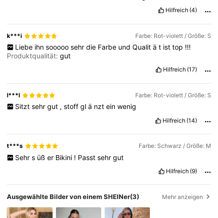
Hilfreich
(4)
600K Follower
4,83
k***i
Farbe: Rot-violett / Größe: S
Liebe
ihn
sooooo
sehr
die
Farbe
und
Qualit
ä
t
ist
top
!!!
Produktqualität:
gut
600K Follower
4,83
Hilfreich
(17)
l***l
Farbe: Rot-violett / Größe: S
Sitzt
sehr
gut
,
stoff
gl
ä
nzt
ein
wenig
Hilfreich
(14)
t***s
Farbe: Schwarz / Größe: M
Sehr
s
üß
er
Bikini
!
Passt
sehr
gut
Hilfreich
(9)
Ausgewählte Bilder von einem SHEINer
(3)
Mehr anzeigen