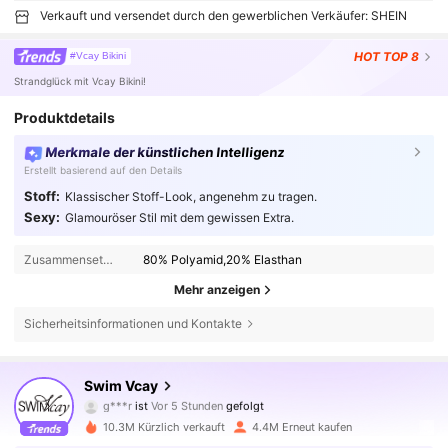
Verkauft und versendet durch den gewerblichen Verkäufer: SHEIN
HOT
TOP 8
#Vcay Bikini
Strandglück mit Vcay Bikini!
Produktdetails
Merkmale der künstlichen Intelligenz
Erstellt basierend auf den Details
Stoff:
Klassischer Stoff-Look, angenehm zu tragen.
Sexy:
Glamouröser Stil mit dem gewissen Extra.
Zusammensetzung:
80% Polyamid,20% Elasthan
Mehr anzeigen
Sicherheitsinformationen und Kontakte
600K Follower
4,83
Swim Vcay
g***r
ist
Vor 5 Stunden
gefolgt
f***3
ist am Durchsuchen
600K Follower
4,83
10.3M Kürzlich verkauft
4.4M Erneut kaufen