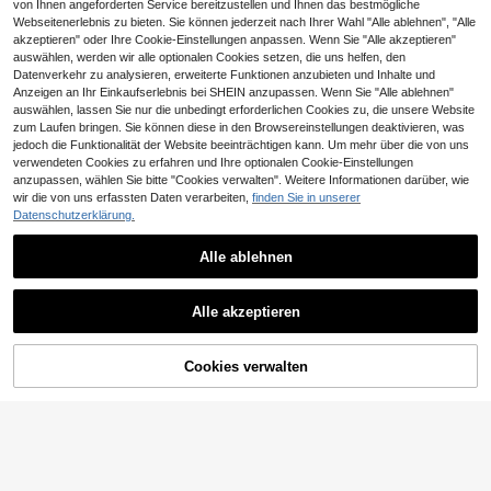
von Ihnen angeforderten Service bereitzustellen und Ihnen das bestmögliche
Webseitenerlebnis zu bieten. Sie können jederzeit nach Ihrer Wahl "Alle ablehnen", "Alle
akzeptieren" oder Ihre Cookie-Einstellungen anpassen. Wenn Sie "Alle akzeptieren"
auswählen, werden wir alle optionalen Cookies setzen, die uns helfen, den
Datenverkehr zu analysieren, erweiterte Funktionen anzubieten und Inhalte und
Anzeigen an Ihr Einkaufserlebnis bei SHEIN anzupassen. Wenn Sie "Alle ablehnen"
auswählen, lassen Sie nur die unbedingt erforderlichen Cookies zu, die unsere Website
zum Laufen bringen. Sie können diese in den Browsereinstellungen deaktivieren, was
jedoch die Funktionalität der Website beeinträchtigen kann. Um mehr über die von uns
verwendeten Cookies zu erfahren und Ihre optionalen Cookie-Einstellungen
anzupassen, wählen Sie bitte "Cookies verwalten". Weitere Informationen darüber, wie
wir die von uns erfassten Daten verarbeiten,
finden Sie in unserer
Datenschutzerklärung.
13
Alle ablehnen
17
Swim Miturn
Damen Frühling/Sommer Neu gestr
Swim Mod
Alle akzeptieren
eiftes Blumen-Spitzen-Bikini 2-teili
7
Swim Mod Damen einfarbiger geraf
CHF
,49
-23%
CHF9,85
ges Set, abnehmbare Träger Urlaub,
fter sexy Bikini-Zweiteiler, Frühling/
10
Resort-Kleidung Strand, Vacationco
CHF
,99
Sommer
re
Cookies verwalten
ZUM WARENKORB HINZUFÜGEN