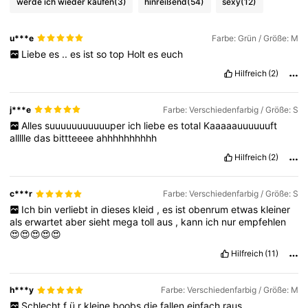
werde ich wieder kaufen
(3)
hinreißend
(54)
sexy
(12)
u***e
Farbe: Grün / Größe: M
Liebe
es
..
es
ist
so
top
Holt
es
euch
Hilfreich
(2)
j***e
Farbe: Verschiedenfarbig / Größe: S
Alles
suuuuuuuuuuuper
ich
liebe
es
total
Kaaaaauuuuuuft
allllle
das
bittteeee
ahhhhhhhhhh
Hilfreich
(2)
c***r
Farbe: Verschiedenfarbig / Größe: S
Ich
bin
verliebt
in
dieses
kleid
,
es
ist
obenrum
etwas
kleiner
als
erwartet
aber
sieht
mega
toll
aus
,
kann
ich
nur
empfehlen
😍😍😍😍😍
Hilfreich
(11)
h***y
Farbe: Verschiedenfarbig / Größe: M
Schlecht
f
ü
r
kleine
boobs
die
fallen
einfach
raus