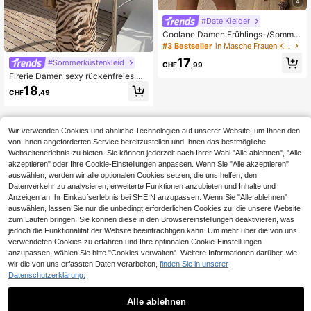
4
#Date Kleider
Coolane Damen Frühlings-/Sommer
Konzert Outfit Party Streetwear Y2
#3 Bestseller
in Masche Frauen Kleider
K Urlaubs Outfits Date Night Lässig
17
#Sommerküstenkleid
Spitze Rüschen V-Ausschnitt Neck
CHF
,99
holder Rückenfrei Minikleid
Firerie Damen sexy rückenfreies Bo
dycon-Kleid mit Perlenverzierung u
18
CHF
,49
nd Zebra-Muster-Mesh, geeignet f
ür Strand, Urlaub, Date, Party
Wir verwenden Cookies und ähnliche Technologien auf unserer Website, um Ihnen den
von Ihnen angeforderten Service bereitzustellen und Ihnen das bestmögliche
Webseitenerlebnis zu bieten. Sie können jederzeit nach Ihrer Wahl "Alle ablehnen", "Alle
akzeptieren" oder Ihre Cookie-Einstellungen anpassen. Wenn Sie "Alle akzeptieren"
auswählen, werden wir alle optionalen Cookies setzen, die uns helfen, den
Datenverkehr zu analysieren, erweiterte Funktionen anzubieten und Inhalte und
Anzeigen an Ihr Einkaufserlebnis bei SHEIN anzupassen. Wenn Sie "Alle ablehnen"
auswählen, lassen Sie nur die unbedingt erforderlichen Cookies zu, die unsere Website
zum Laufen bringen. Sie können diese in den Browsereinstellungen deaktivieren, was
jedoch die Funktionalität der Website beeinträchtigen kann. Um mehr über die von uns
verwendeten Cookies zu erfahren und Ihre optionalen Cookie-Einstellungen
anzupassen, wählen Sie bitte "Cookies verwalten". Weitere Informationen darüber, wie
wir die von uns erfassten Daten verarbeiten,
finden Sie in unserer
Datenschutzerklärung.
Alle ablehnen