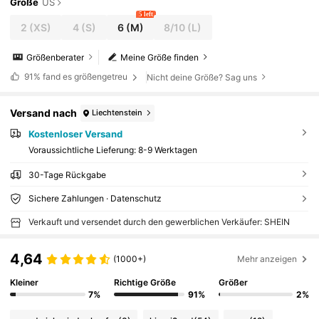
Größe
US
5 left
2
(XS)
4
(S)
6
(M)
8/10
(L)
Größenberater
Meine Größe finden
91%
fand es größengetreu
Nicht deine Größe? Sag uns
Versand nach
Liechtenstein
Kostenloser Versand
Voraussichtliche Lieferung:
8-9 Werktagen
30-Tage Rückgabe
Sichere Zahlungen · Datenschutz
Verkauft und versendet durch den gewerblichen Verkäufer: SHEIN
4,64
(1000+)
Mehr anzeigen
Kleiner
Richtige Größe
Größer
7%
91%
2%