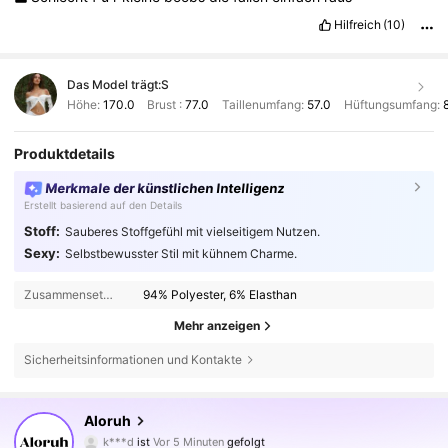
Hilfreich
(10)
Das Model trägt:
S
Höhe:
170.0
Brust :
77.0
Taillenumfang:
57.0
Hüftungsumfang:
Produktdetails
Merkmale der künstlichen Intelligenz
Erstellt basierend auf den Details
Stoff:
Sauberes Stoffgefühl mit vielseitigem Nutzen.
Sexy:
Selbstbewusster Stil mit kühnem Charme.
Zusammensetzung:
94% Polyester, 6% Elasthan
Mehr anzeigen
Sicherheitsinformationen und Kontakte
2.6M Follower
4,77
Aloruh
k***d
ist
Vor 5 Minuten
gefolgt
E***a
ist am Durchsuchen