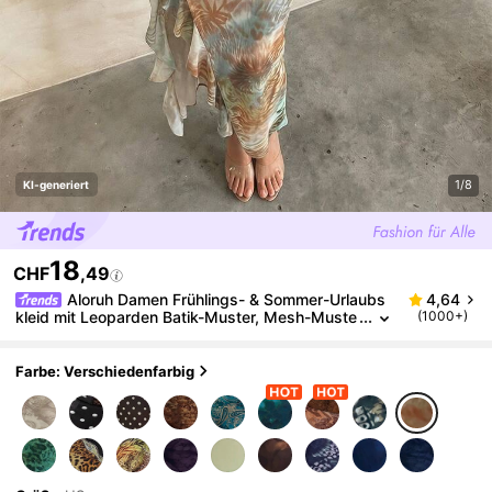
1/8
KI-generiert
18
CHF
,49
Aloruh Damen Frühlings- & Sommer-Urlaubs
4,64
kleid mit Leoparden Batik-Muster, Mesh-Muste
(1000+)
r, Neckholder, Spitzen-Patchwork, extra langem
Schlitz und Rüschensaum
Farbe: Verschiedenfarbig