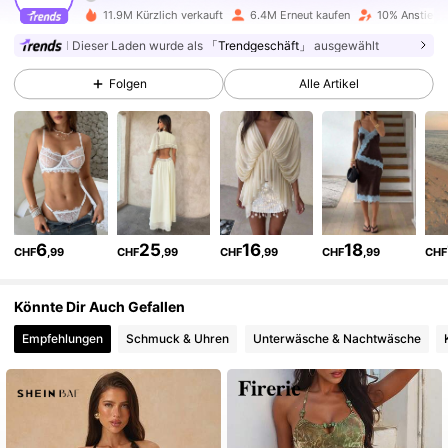
2.6M Follower
4,77
11.9M Kürzlich verkauft
6.4M Erneut kaufen
10% Anstieg d
Dieser Laden wurde als
「Trendgeschäft」
ausgewählt
2.6M Follower
4,77
Folgen
Alle Artikel
2.6M Follower
4,77
2.6M Follower
4,77
6
25
16
18
CHF
,99
CHF
,99
CHF
,99
CHF
,99
CHF
2.6M Follower
4,77
Könnte Dir Auch Gefallen
Empfehlungen
Schmuck & Uhren
Unterwäsche & Nachtwäsche
2.6M Follower
4,77
2.6M Follower
4,77