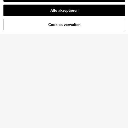
Alle akzeptieren
Cookies verwalten
ZUM WARENKORB HINZUFÜGEN