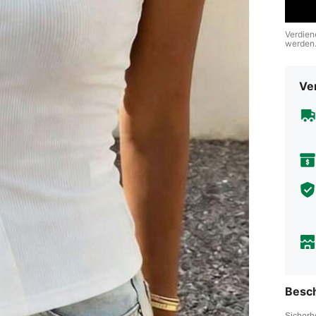
Verdien
werden
Ve
Besc