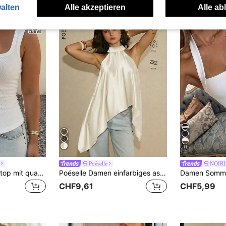
alten
Alle akzeptieren
Alle ab
11
Poéselle
NOIR
Dazy Plus Sommertop mit quadratischem Ausschnitt, figurbetonter Rippstrick, vielseitig einsetzbar, kurz geschnitten, weiß, Große Größen, breite Träger für Frühling/Sommer
Poéselle Damen einfarbiges asymmetrisches Saum lässiges elegantes Mode Tanktop Party Cremeweiß Sommer
CHF9,61
CHF5,99