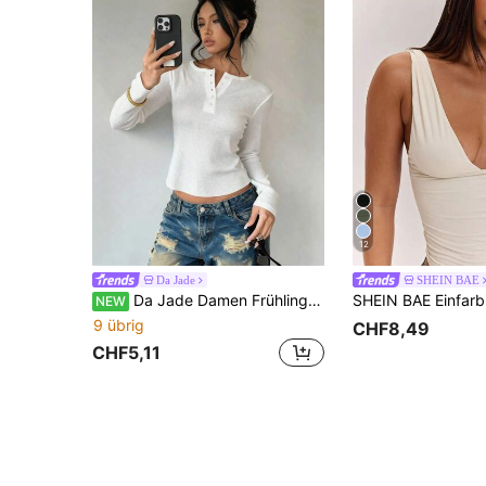
12
Da Jade
SHEIN BAE
Da Jade Damen Frühling/Herbst weiches elegantes weißes Strick-Henley-Neck Top, gerippte Langarm Slim Fit Bluse, geeignet für Pendeln, Brunch, Urlaub und Streetwear, Mehrjahresartikel
NEW
9 übrig
CHF8,49
CHF5,11