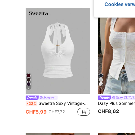
Cookies verw
7
5
Sweetra
Dazy CURVE
Sweetra Sexy Vintage-Camisole-Oberteil mit tiefem V-Ausschnitt und Metallschnalle
-22%
CHF8,62
CHF5,99
CHF7,72