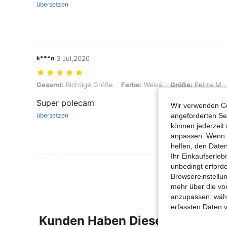
übersetzen
k***o
3 Jul,2026
Gesamt: Richtige Größe, Farbe: Weiss, Größe: Petite M
Gesamt:
Richtige Größe
Farbe:
Weiss
Größe:
Petite M
Super polecam
Wir verwenden Co
angeforderten Ser
übersetzen
können jederzeit 
anpassen. Wenn Si
helfen, den Date
Ihr Einkaufserle
unbedingt erford
Browsereinstellun
mehr über die vo
anzupassen, wähle
erfassten Daten 
Kunden Haben Diese Artikel A