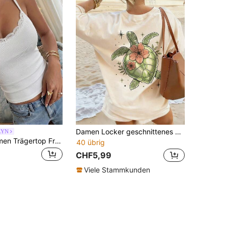
Damen Locker geschnittenes Casual Sommer Top mit Rundhalsausschnitt, Kurzen Ärmeln und Schildkröten- & Blume Muster
LYN
NOIRLYN Damen Trägertop Frühling Sommer Y2K Sexy figurbetont Spitze Patchwork Camisole Lässig Weiß
40 übrig
CHF5,99
Viele Stammkunden