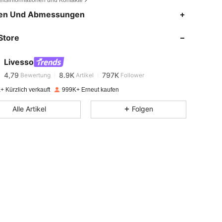
eitsinformationen und Kontakte
4,79
8.9K
797K
en Und Abmessungen
Store
4,79
8.9K
797K
Livesso
4,79
8.9K
797K
Bewertung
Artikel
Follower
o***i
bezahlt
Vor 1 Tag
+ Kürzlich verkauft
999K+ Erneut kaufen
4,79
8.9K
797K
Alle Artikel
Folgen
4,79
8.9K
797K
4,79
8.9K
797K
4,79
8.9K
797K
4,79
8.9K
797K