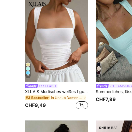
7
18
XLLAIS
GLAMSKIN
XLLAIS Modisches weißes figurbetontes Tanktop mit Kragen für den Lässig- und Urlaubslook, geeignet für alle Jahreszeiten, Sommer, Clean Girl Ästhetik
in Urlaub Damen Tank Tops & Camis
#3 Bestseller
CHF7,99
CHF9,49