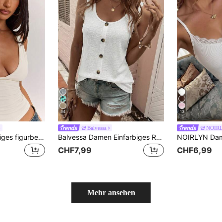
34
13
Balvessa
NOIR
SHEIN BAE Einfarbiges figurbetontes Damen-Tanktop mit V-Ausschnitt, vielseitiger All-Match-Stil, Garderoben-Essential, geeignet für Büro, ganzjährig tragbar, braunes Top, lässiges Top
Balvessa Damen Einfarbiges Rundhals-Knopf-Design Lässig Trägershirt
CHF7,99
CHF6,99
Mehr ansehen