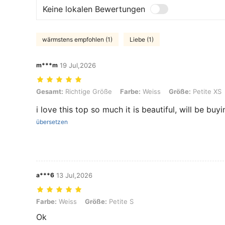
Keine lokalen Bewertungen
wärmstens empfohlen (1)
Liebe (1)
m***m
19 Jul,2026
Gesamt: Richtige Größe, Farbe: Weiss, Größe: Petite XS
Gesamt:
Richtige Größe
Farbe:
Weiss
Größe:
Petite XS
i love this top so much it is beautiful, will be buy
übersetzen
a***6
13 Jul,2026
Farbe: Weiss, Größe: Petite S
Farbe:
Weiss
Größe:
Petite S
Ok