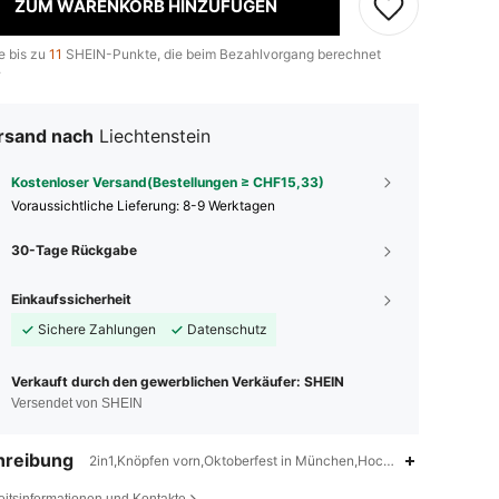
ZUM WARENKORB HINZUFÜGEN
e bis zu
11
SHEIN-Punkte, die beim Bezahlvorgang berechnet
.
rsand nach
Liechtenstein
Kostenloser Versand(Bestellungen ≥ CHF15,33)
Voraussichtliche Lieferung:
8-9 Werktagen
30-Tage Rückgabe
Einkaufssicherheit
Sichere Zahlungen
Datenschutz
Verkauft durch den gewerblichen Verkäufer: SHEIN
Versendet von SHEIN
hreibung
2in1,Knöpfen vorn,Oktoberfest in München,Hoch-dehnbar