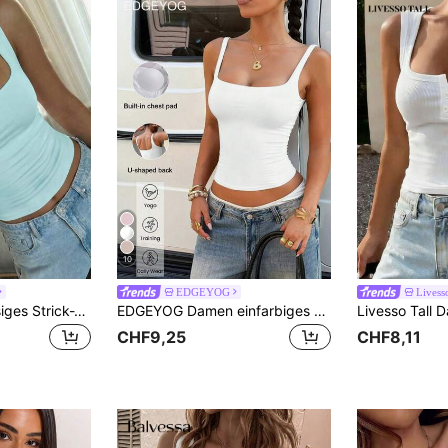
10
EDGEYOG
Livess
Sommerliches, lässiges Strick-Tanktop für Damen mit Streifenmuster
EDGEYOG Damen einfarbiges ärmelloses kurzes Sport-Tanktop mit integrierten gepolsterten Cups, gestricktes Camisole für Herbst/Sommer Outdoor Fitness, Yoga, Pilates, Joggen, Fitnessstudio, Schulanfang
CHF9,25
CHF8,11