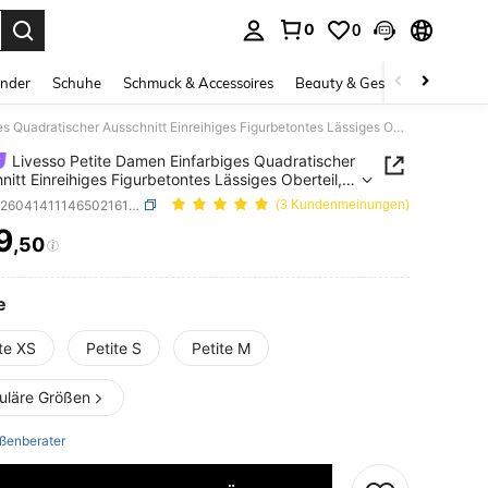
0
0
ess Enter to select.
inder
Schuhe
Schmuck & Accessoires
Beauty & Gesundheit
Gro
Livesso Petite Damen Einfarbiges Quadratischer Ausschnitt Einreihiges Figurbetontes Lässiges Oberteil, Petite Damen Sommer Süßes Oberteil
Livesso Petite Damen Einfarbiges Quadratischer
nitt Einreihiges Figurbetontes Lässiges Oberteil,
 Damen Sommer Süßes Oberteil
SKU: sz260414111465021619146
(3 Kundenmeinungen)
9
,50
ICE AND AVAILABILITY
e
te XS
Petite S
Petite M
uläre Größen
ßenberater