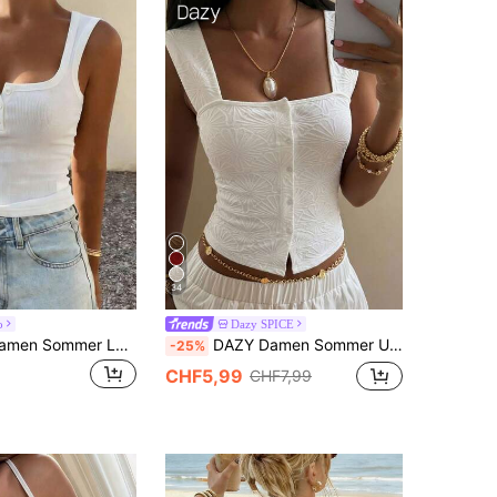
34
o
Dazy SPICE
Livesso Tall Damen Sommer Lässig Rundhalsausschnitt Ärmellos Camisole, Hohe Frauen Niedliches Top
DAZY Damen Sommer Urlaub einfarbiges Jacquard Vorderseite Knopf anliegendes Trägerhemd
-25%
CHF5,99
CHF7,99