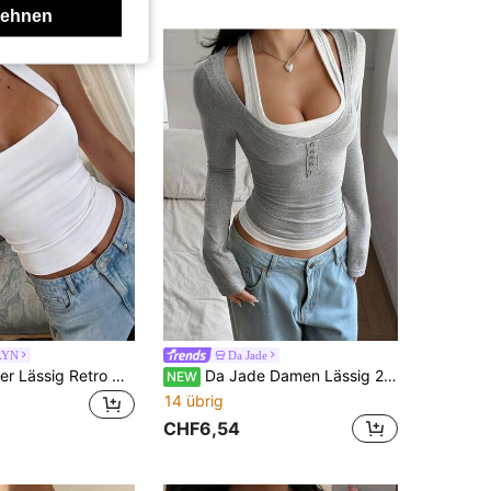
lehnen
LYN
Da Jade
Damen Sommer Lässig Retro Hot Girl Stil einfarbiges Neckholder Top, geeignet für Streetwear und Pendeln Weiß
Da Jade Damen Lässig 2 in 1 Langarm Oberteil
NEW
14 übrig
CHF6,54